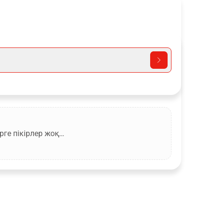
рге пікірлер жоқ…