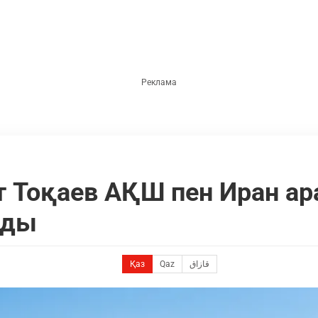
 Тоқаев АҚШ пен Иран а
ады
Қаз
Qaz
قازاق