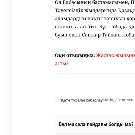
Ол Елбасының бастамасымен, П
Тәуелсіздік жылдарында Қазақс
адамдардың нақты тарихын көрс
өткенін атап өтті. Бұл жобада 
буын өкілі Санжар Тайжан жоб
Оқи отырыңыз:
Жастар жылыны
асты?
Мәтінді белгілеп
Қате туралы хабарлау
I
Бұл мақала пайдалы болды ма?