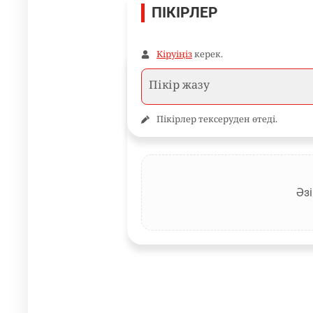
ПІКІРЛЕР
Кіруіңіз
керек.
Пікірлер тексеруден өтеді.
Әзі