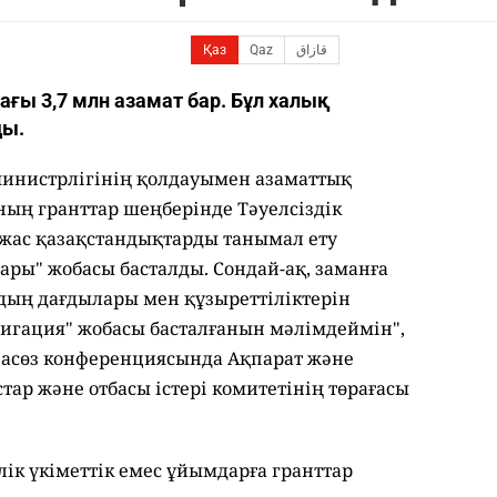
Қаз
Qaz
قازاق
ағы 3,7 млн азамат бар. Бұл халық
ды.
министрлігінің қолдауымен азаматтық
ың гранттар шеңберінде Тәуелсіздік
 жас қазақстандықтарды танымал ету
ары" жобасы басталды. Сондай-ақ, заманға
дың дағдылары мен құзыреттіліктерін
игация" жобасы басталғанын мәлімдеймін",
пасөз конференциясында Ақпарат және
ар және отбасы істері комитетінің төрағасы
ік үкіметтік емес ұйымдарға гранттар