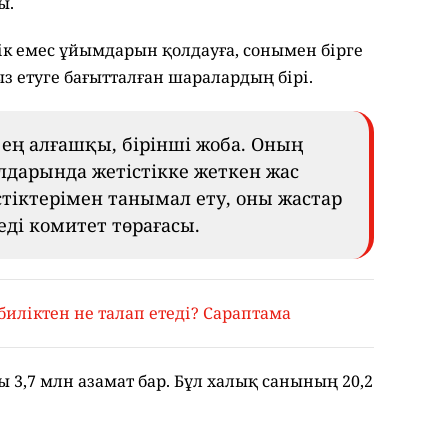
ы.
ік емес ұйымдарын қолдауға, сонымен бірге
 етуге бағытталған шаралардың бірі.
– ең алғашқы, бірінші жоба. Оның
лдарында жетістікке жеткен жас
тіктерімен танымал ету, оны жастар
еді комитет төрағасы.
биліктен не талап етеді? Сараптама
ы 3,7 млн азамат бар. Бұл халық санының 20,2