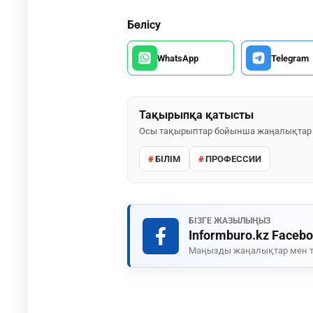
Бөлісу
WhatsApp
Telegram
Тақырыпқа қатысты
Осы тақырыптар бойынша жаңалықтар
БІЛІМ
ПРОФЕССИИ
БІЗГЕ ЖАЗЫЛЫҢЫЗ
Informburo.kz Faceb
Маңызды жаңалықтар мен т