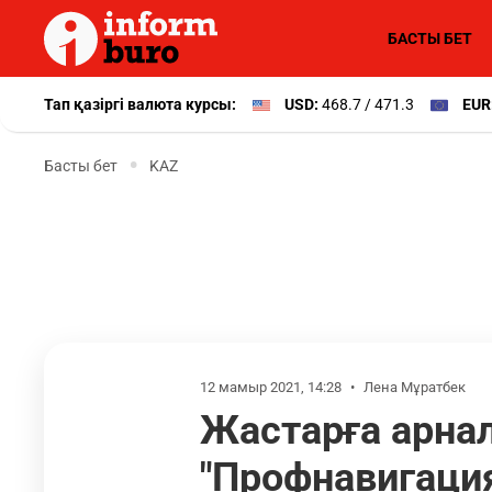
БАСТЫ БЕТ
Тап қазіргі валюта курсы:
USD:
468.7 / 471.3
EUR
Басты бет
KAZ
12 мамыр 2021, 14:28
•
Лена Мұратбек
Жастарға арнал
"Профнавигаци