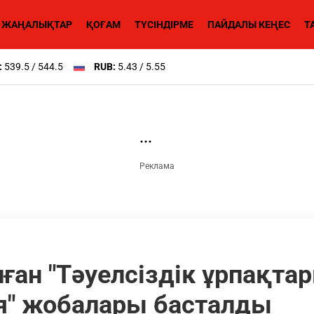
ЖАҢАЛЫҚТАР
ҚОҒАМ
ТҮСІНДІРМЕ
ПАЙДАЛЫ КЕҢЕС
Т
:
539.5 / 544.5
RUB:
5.43 / 5.55
ған "Тәуелсіздік ұрпақта
я" жобалары басталды