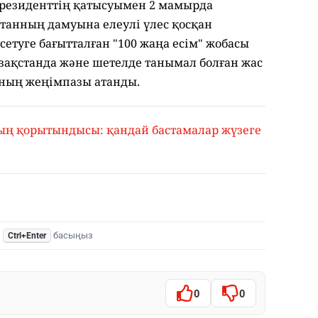
резиденттің қатысуымен 2 мамырда
танның дамуына елеулі үлес қосқан
етуге бағытталған "100 жаңа есім" жобасы
Қазақстанда және шетелде танымал болған жас
аның жеңімпазы атанды.
ң қорытындысы: қандай бастамалар жүзеге
,
басыңыз
Ctrl+Enter
0
0