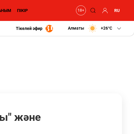
АНЫМ
ПІКІР
RU
Алматы
+26
C
Тікелей эфир
ры" және