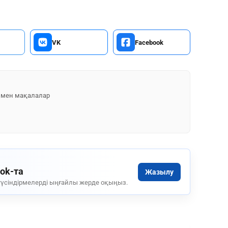
VK
Facebook
 мен мақалалар
ook-та
Жазылу
үсіндірмелерді ыңғайлы жерде оқыңыз.