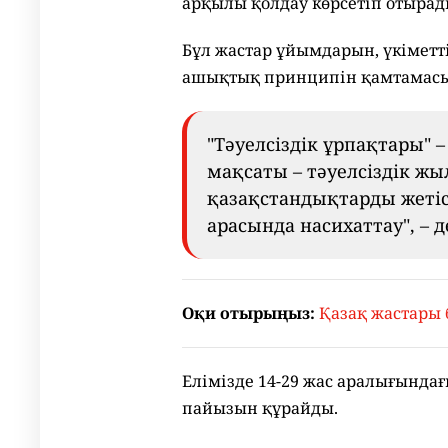
арқылы қолдау көрсетіп отырад
Бұл жастар ұйымдарын, үкіметт
ашықтық принципін қамтамасыз
"Тәуелсіздік ұрпақтары" 
мақсаты – тәуелсіздік жы
қазақстандықтарды жетіс
арасында насихаттау", – д
Оқи отырыңыз:
Қазақ жастары 
Елімізде 14-29 жас аралығындағ
пайызын құрайды.