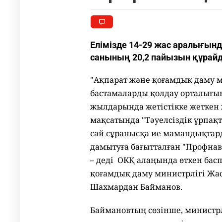
Елімізде 14-29 жас аралығынд
санының 20,2 пайызын құрай
"Ақпарат және қоғамдық даму 
бастамаларды қолдау орталығын
жылдарында жетістікке жеткен
мақсатында "Тәуелсіздік ұрпақт
сай сұранысқа ие мамандықтар
дамытуға бағытталған "Профнав
– деді ОКҚ алаңында өткен бас
қоғамдық даму министрлігі Жаст
Шахмардан Байманов.
Баймановтың сөзінше, министрл