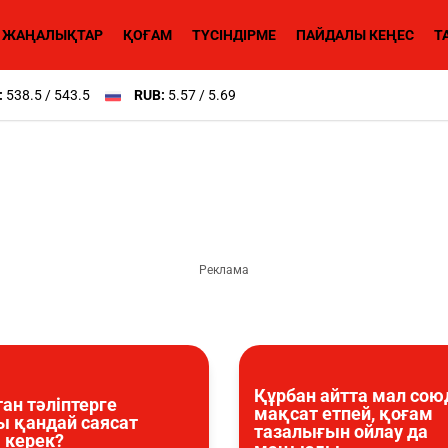
ЖАҢАЛЫҚТАР
ҚОҒАМ
ТҮСІНДІРМЕ
ПАЙДАЛЫ КЕҢЕС
Т
:
538.5 / 543.5
RUB:
5.57 / 5.69
Құрбан айтта мал сою
ан тәліптерге
мақсат етпей, қоғам
 қандай саясат
тазалығын ойлау да
і керек?