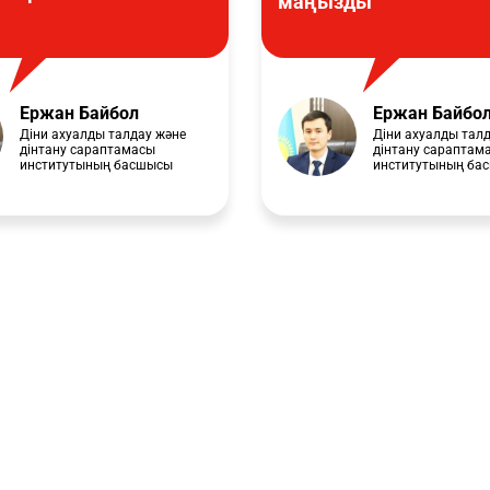
маңызды
Ержан Байбол
Ержан Байбо
Діни ахуалды талдау және
Діни ахуалды тал
дінтану сараптамасы
дінтану сараптам
институтының басшысы
институтының ба