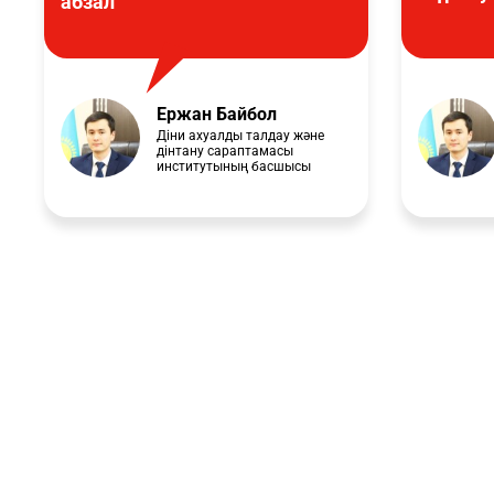
абзал
Ержан Байбол
Діни ахуалды талдау және
дінтану сараптамасы
институтының басшысы