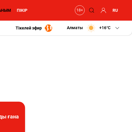
АНЫМ
ПІКІР
RU
Алматы
+16
C
Тікелей эфир
ды ғана