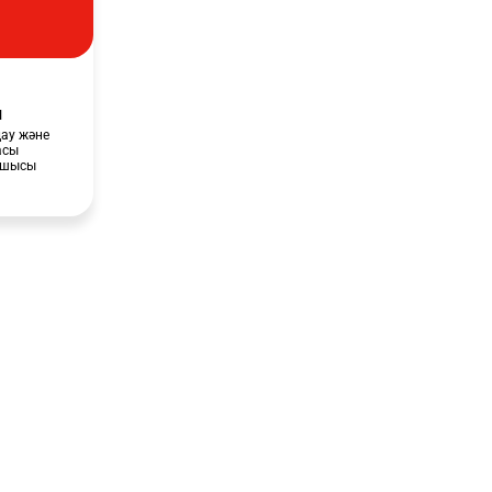
л
дау және
асы
сшысы