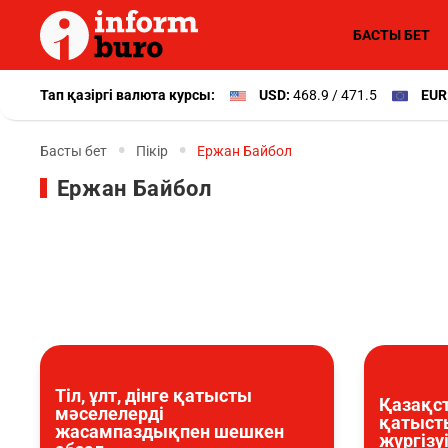
БАСТЫ БЕТ
Тап қазіргі валюта курсы:
USD:
468.9 / 471.5
EUR
Басты бет
Пікір
Ержан Байбол
Ержан Байбол
Тіл, ұлт, дінге қатысты
Қазақст
мәселелерді
қатысты
жасампаздықпен шешкен
жүргізу