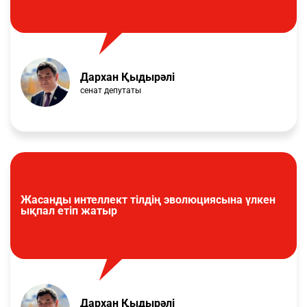
Дархан Қыдырәлі
сенат депутаты
Жасанды интеллект тілдің эволюциясына үлкен
ықпал етіп жатыр
Дархан Қыдырәлі