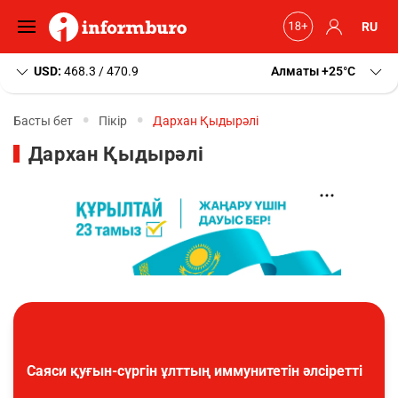
RU
USD:
468.3 / 470.9
Алматы
+25
C
Басты бет
Пікір
Дархан Қыдырәлі
Дархан Қыдырәлі
Саяси қуғын-сүргін ұлттың иммунитетін әлсіретті