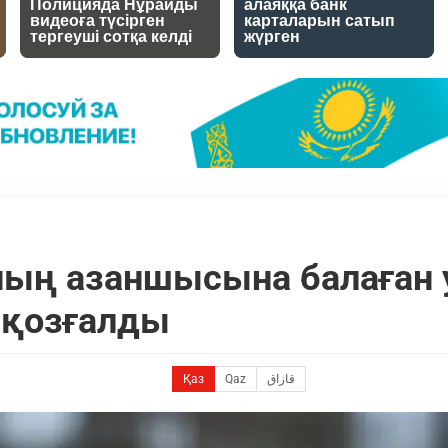
ның азаншысына балаған
 қозғалды
Қаз
Qaz
قازاق