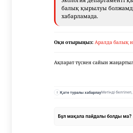
экология департаменті қ
балық қырылуы болжамды
хабарламада.
Оқи отырыңыз:
Аралда балық 
Ақпарат түскен сайын жаңарты
Мәтінді белгілеп
Қате туралы хабарлау
I
Бұл мақала пайдалы болды ма?