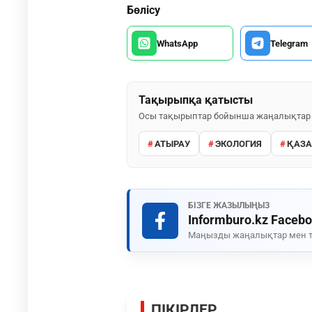
Бөлісу
WhatsApp
Telegram
Тақырыпқа қатысты
Осы тақырыптар бойынша жаңалықтар
АТЫРАУ
ЭКОЛОГИЯ
ҚАЗА
БІЗГЕ ЖАЗЫЛЫҢЫЗ
Informburo.kz Faceb
Маңызды жаңалықтар мен т
ПІКІРЛЕР