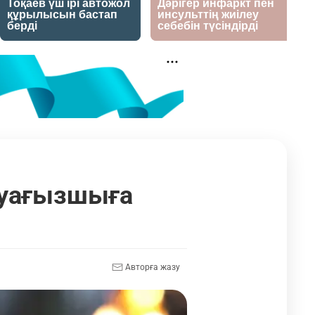
 уағызшыға
Авторға жазу