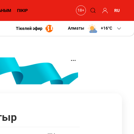
АНЫМ
ПІКІР
RU
Алматы
+16
C
Тікелей эфир
тыр