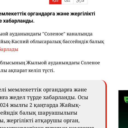
Қаз
Qaz
قازاق
млекеттік органдарға және жергілікті
е хабарланды.
ыой ауданындағы "Соленое" каналында
айық-Каспий облысаралық бассейндік балық
барлады
 облысының Жылыой ауданындағы Соленое
ы ақпарат келіп түсті.
елі мемлекеттік органдарға және
нға жедел түрде хабарланды. Осы
2024 жылғы 2 қаңтарда Жайық-
сейндік балық шаруашылығы
 жергілікті атқарушы орган,