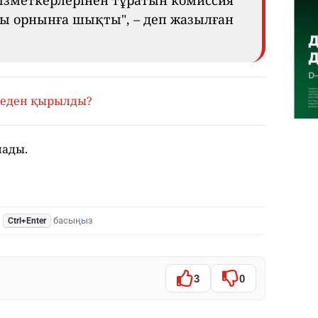
ызметкерлерінен тұратын комиссия
 орнынға шықты", – деп жазылған
неден қырылды?
лады.
,
басыңыз
Ctrl+Enter
3
0