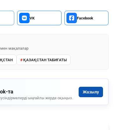
VK
Facebook
 мен мақалалар
ҚСТАН
ҚАЗАҚСТАН ТАБИҒАТЫ
ook-та
Жазылу
үсіндірмелерді ыңғайлы жерде оқыңыз.