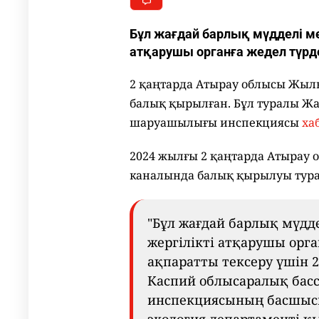
Бұл жағдай барлық мүдделі ме
атқарушы органға жедел түрд
2 қаңтарда Атырау облысы Жыл
балық қырылған. Бұл туралы Ж
шаруашылығы инспекциясы
ха
2024 жылғы 2 қаңтарда Атырау
каналында балық қырылуы турал
"Бұл жағдай барлық мүдд
жергілікті атқарушы орга
ақпаратты тексеру үшін 
Каспий облысаралық бас
инспекциясының басшысы,