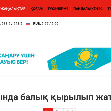
ЖАҢАЛЫҚТАР
ҚОҒАМ
ТҮСІНДІРМЕ
ПАЙДАЛЫ КЕҢЕС
Т
:
538.5 / 543.5
RUB:
5.57 / 5.69
ында балық қырылып жа