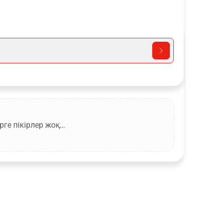
рге пікірлер жоқ…