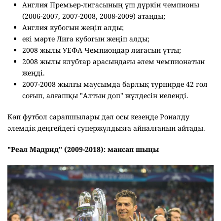
Англия Премьер-лигасының үш дүркін чемпионы
(2006-2007, 2007-2008, 2008-2009) атанды;
Англия кубогын жеңіп алды;
екі мәрте Лига кубогын жеңіп алды;
2008 жылы УЕФА Чемпиондар лигасын ұтты;
2008 жылы клубтар арасындағы әлем чемпионатын
жеңді.
2007-2008 жылғы маусымда барлық турнирде 42 гол
соғып, алғашқы "Алтын доп" жүлдесін иеленді.
Көп футбол сарапшылары дәл осы кезеңде Роналду
әлемдік деңгейдегі супержұлдызға айналғанын айтады.
"Реал Мадрид" (2009-2018): мансап шыңы