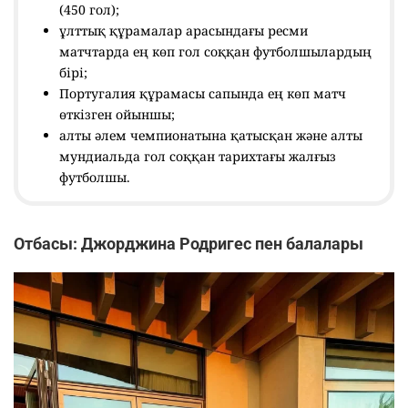
(450 гол);
ұлттық құрамалар арасындағы ресми
матчтарда ең көп гол соққан футболшылардың
бірі;
Португалия құрамасы сапында ең көп матч
өткізген ойыншы;
алты әлем чемпионатына қатысқан және алты
мундиальда гол соққан тарихтағы жалғыз
футболшы.
Отбасы: Джорджина Родригес пен балалары