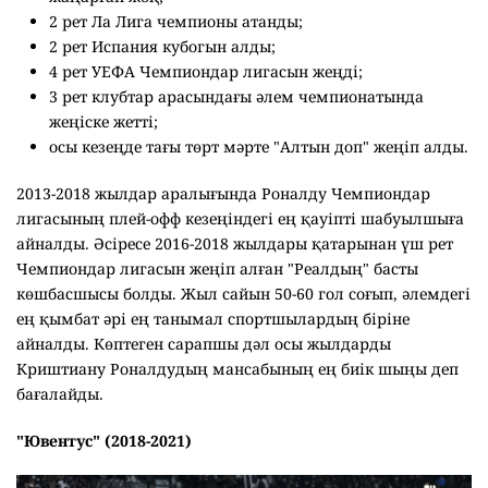
2 рет Ла Лига чемпионы атанды;
2 рет Испания кубогын алды;
4 рет УЕФА Чемпиондар лигасын жеңді;
3 рет клубтар арасындағы әлем чемпионатында
жеңіске жетті;
осы кезеңде тағы төрт мәрте "Алтын доп" жеңіп алды.
2013-2018 жылдар аралығында Роналду Чемпиондар
лигасының плей-офф кезеңіндегі ең қауіпті шабуылшыға
айналды. Әсіресе 2016-2018 жылдары қатарынан үш рет
Чемпиондар лигасын жеңіп алған "Реалдың" басты
көшбасшысы болды. Жыл сайын 50-60 гол соғып, әлемдегі
ең қымбат әрі ең танымал спортшылардың біріне
айналды. Көптеген сарапшы дәл осы жылдарды
Криштиану Роналдудың мансабының ең биік шыңы деп
бағалайды.
"Ювентус" (2018-2021)