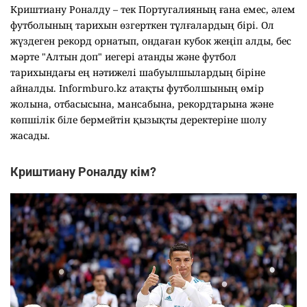
Криштиану Роналду – тек Португалияның ғана емес, әлем
футболының тарихын өзгерткен тұлғалардың бірі. Ол
жүздеген рекорд орнатып, ондаған кубок жеңіп алды, бес
мәрте "Алтын доп" иегері атанды және футбол
тарихындағы ең нәтижелі шабуылшылардың біріне
айналды. Informburo.kz атақты футболшының өмір
жолына, отбасысына, мансабына, рекордтарына және
көпшілік біле бермейтін қызықты деректеріне шолу
жасады.
Криштиану Роналду кім?