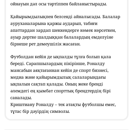
ойнауын дәл осы тәртіппен байланыстырады.
Қайырымдылықпен белсенді айналысады. Балалар
ауруханаларына қаржы аударып, табиғи
апаттардан зардап шеккендерге көмек көрсеткен,
ауыр дертке шалдыққан балалардың емделуіне
бірнеше рет демеушілік жасаған.
Футболдан кейін де ықпалды тұлға болып қала
береді. Сарапшылардың пікірінше, Роналду
мансабын аяқтағаннан кейін де спорт бизнесі,
медиа және қайырымдылық салаларындағы
ықпалын сақтап қалады. Оның жеке бренді
әлемдегі ең қымбат спорттық брендтердің бірі
саналады.
Криштиану Роналду – тек атақты футболшы емес,
тұтас бір дәуірдің символы.