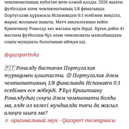
чемпионатының кубогіне жете алмай қалды. 2026 жылғы
футболдан әлем чемпионатының 1/8 финалында
Португалия құрамасы Испаниядан 0:1 есебімен жеңіліп,
жарыс жолынан шықты. Матч аяқталғаннан кейін
Криштиану Роналду көз жасына ерік берді. Бұған дейін 41
жастағы футболшы бұл әлем чемпионаты мансабындағы
соңғы мундиаль болатынын айтқан еді.
@qazsporttvkz
🇵🇹 Роналду бастаған Португалия
турнирмен қоштасты. 😔 Португалия Әлем
чемпионатының 1/8 финалында Испанияға 0:1
есебімен есе жіберді. ❓ Бұл Криштиану
Роналдудың соңғы Әлем чемпионаты болды
ма, әлде ол келесі мундиалда тағы да жасыл
алаңға шыға ма?
♬ оригинальный звук - Qazsport телеарнасы