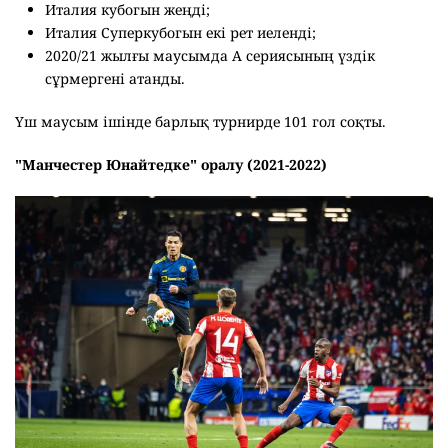
Италия кубогын жеңді;
Италия Суперкубогын екі рет иеленді;
2020/21 жылғы маусымда А сериясының үздік
сұрмергені атанды.
Үш маусым ішінде барлық турнирде 101 гол соқты.
"Манчестер Юнайтедке" оралу (2021-2022)