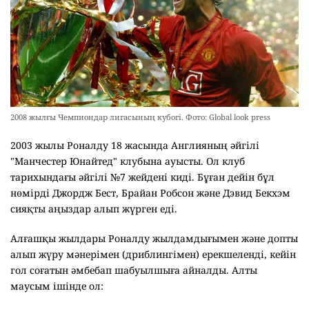
2008 жылғы Чемпиондар лигасының кубогі. Фото: Global look press
2003 жылы Роналду 18 жасында Англияның әйгілі
"Манчестер Юнайтед" клубына ауысты. Ол клуб
тарихындағы әйгілі №7 жейдені киді. Бұған дейін бұл
нөмірді Джордж Бест, Брайан Робсон және Дэвид Бекхэм
сияқты аңыздар алып жүрген еді.
Алғашқы жылдары Роналду жылдамдығымен және допты
алып жүру мәнерімен (дриблингімен) ерекшеленді, кейін
гол соғатын әмбебап шабуылшыға айналды. Алты
маусым ішінде ол: