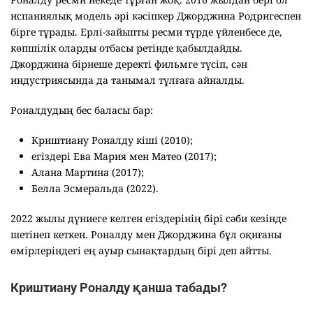
испаниялық модель әрі кәсіпкер Джорджина Родригеспен
бірге тұрады. Ерлі-зайыпты ресми түрде үйленбесе де,
көпшілік оларды отбасы ретінде қабылдайды.
Джорджина бірнеше деректі фильмге түсіп, сән
индустриясында да танымал тұлғаға айналды.
Роналдудың бес баласы бар:
Криштиану Роналду кіші (2010);
егіздері Ева Мария мен Матео (2017);
Алана Мартина (2017);
Белла Эсмеральда (2022).
2022 жылы дүниеге келген егіздерінің бірі сәби кезінде
шетінеп кеткен. Роналду мен Джорджина бұл оқиғаны
өмірлеріндегі ең ауыр сынақтардың бірі деп айтты.
Криштиану Роналду қанша табады?