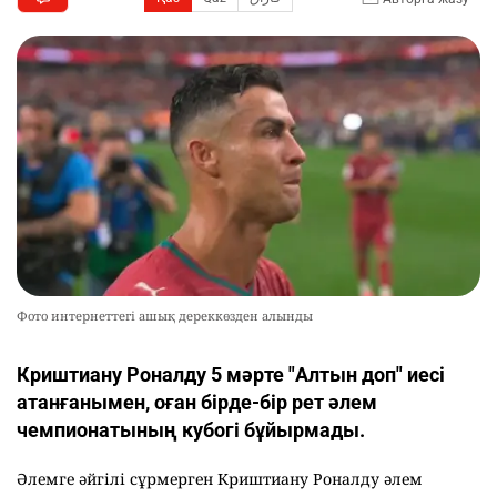
Фото интернеттегі ашық дереккөзден алынды
Криштиану Роналду 5 мәрте "Алтын доп" иесі
атанғанымен, оған бірде-бір рет әлем
чемпионатының кубогі бұйырмады.
Әлемге әйгілі сұрмерген Криштиану Роналду әлем