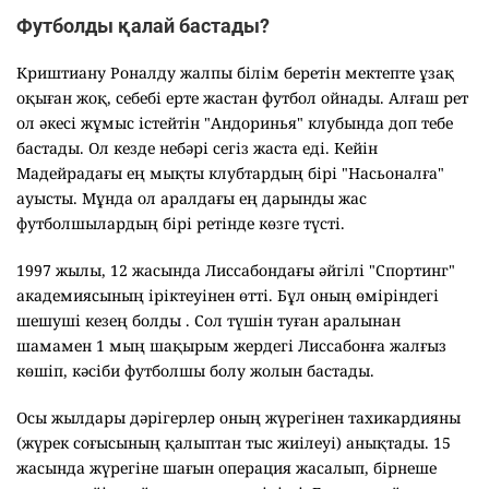
Футболды қалай бастады?
Криштиану Роналду жалпы білім беретін мектепте ұзақ
оқыған жоқ, себебі ерте жастан футбол ойнады. Алғаш рет
ол әкесі жұмыс істейтін "Андоринья" клубында доп тебе
бастады. Ол кезде небәрі сегіз жаста еді. Кейін
Мадейрадағы ең мықты клубтардың бірі "Насьоналға"
ауысты. Мұнда ол аралдағы ең дарынды жас
футболшылардың бірі ретінде көзге түсті.
1997 жылы, 12 жасында Лиссабондағы әйгілі "Спортинг"
академиясының іріктеуінен өтті. Бұл оның өміріндегі
шешуші кезең болды . Сол түшін туған аралынан
шамамен 1 мың шақырым жердегі Лиссабонға жалғыз
көшіп, кәсіби футболшы болу жолын бастады.
Осы жылдары дәрігерлер оның жүрегінен тахикардияны
(жүрек соғысының қалыптан тыс жиілеуі) анықтады. 15
жасында жүрегіне шағын операция жасалып, бірнеше