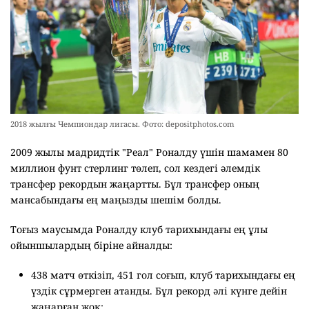
2018 жылғы Чемпиондар лигасы. Фото: depositphotos.com
2009 жылы мадридтік "Реал" Роналду үшін шамамен 80
миллион фунт стерлинг төлеп, сол кездегі әлемдік
трансфер рекордын жаңартты. Бұл трансфер оның
мансабындағы ең маңызды шешім болды.
Тоғыз маусымда Роналду клуб тарихындағы ең ұлы
ойыншылардың біріне айналды:
438 матч өткізіп, 451 гол соғып, клуб тарихындағы ең
үздік сұрмерген атанды. Бұл рекорд әлі күнге дейін
жаңарған жоқ;