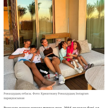
Роналдудың отбасы. Фото: Криштиану Роналдудың Instagram
парақшасынан
Роналду ресми некеде тұрған жоқ. 2016 жылдан бері ол