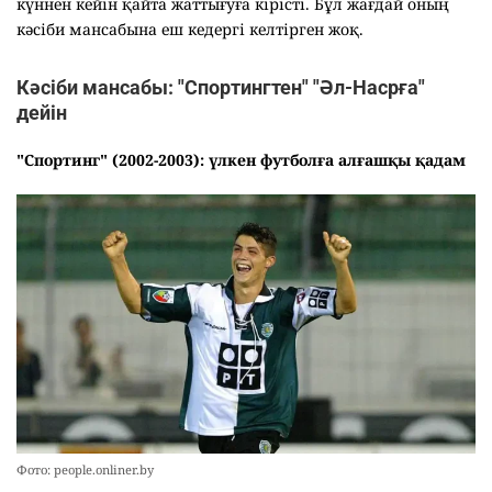
күннен кейін қайта жаттығуға кірісті. Бұл жағдай оның
кәсіби мансабына еш кедергі келтірген жоқ.
Кәсіби мансабы: "Спортингтен" "Әл-Насрға"
дейін
"Спортинг" (2002-2003): үлкен футболға алғашқы қадам
Фото: people.onliner.by