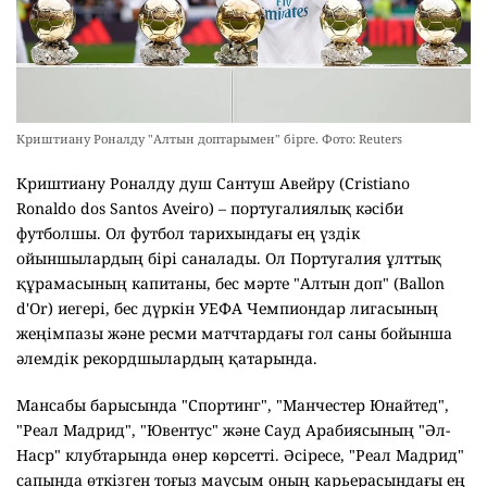
Криштиану Роналду "Алтын доптарымен" бірге. Фото: Reuters
Криштиану Роналду душ Сантуш Авейру (Cristiano
Ronaldo dos Santos Aveiro) – португалиялық кәсіби
футболшы. Ол футбол тарихындағы ең үздік
ойыншылардың бірі саналады. Ол Португалия ұлттық
құрамасының капитаны, бес мәрте "Алтын доп" (Ballon
d'Or) иегері, бес дүркін УЕФА Чемпиондар лигасының
жеңімпазы және ресми матчтардағы гол саны бойынша
әлемдік рекордшылардың қатарында.
Мансабы барысында "Спортинг", "Манчестер Юнайтед",
"Реал Мадрид", "Ювентус" және Сауд Арабиясының "Әл-
Наср" клубтарында өнер көрсетті. Әсіресе, "Реал Мадрид"
сапында өткізген тоғыз маусым оның карьерасындағы ең