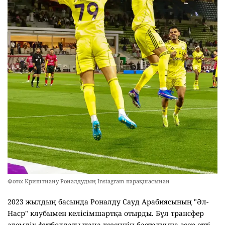
Фото: Криштиану Роналдудың Instagram парақшасынан
2023 жылдың басында Роналду Сауд Арабиясының "Әл-
Наср" клубымен келісімшартқа отырды. Бұл трансфер
әлемдік футболдағы жаңа кезеңнің басталуына әсер етті.