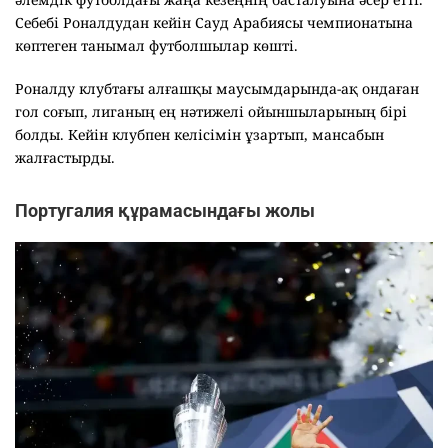
Себебі Роналдудан кейін Сауд Арабиясы чемпионатына
көптеген танымал футболшылар көшті.
Роналду клубтағы алғашқы маусымдарында-ақ ондаған
гол соғып, лиганың ең нәтижелі ойыншыларының бірі
болды. Кейін клубпен келісімін ұзартып, мансабын
жалғастырды.
Португалия құрамасындағы жолы