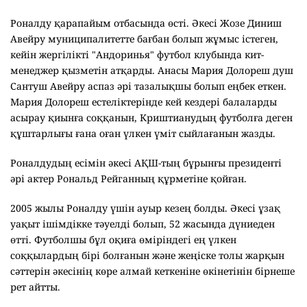
Роналду қарапайым отбасында өсті. Әкесі Жозе Диниш
Авейру муниципалитетте бағбан болып жұмыс істеген,
кейін жергілікті "Андоринья" футбол клубында кит-
менеджер қызметін атқарды. Анасы Мария Долореш душ
Сантуш Авейру аспаз әрі тазалықшы болып еңбек еткен.
Мария Долореш естеліктерінде кей кездері балаларды
асырау қиынға соққанын, Криштианудың футболға деген
құштарлығы ғана оған үлкен үміт сыйлағанын жазды.
Роналдудың есімін әкесі АҚШ-тың бұрынғы президенті
әрі актер Рональд Рейганның құрметіне қойған.
2005 жылы Роналду үшін ауыр кезең болды. Әкесі ұзақ
уақыт ішімдікке тәуелді болып, 52 жасында дүниеден
өтті. Футболшы бұл оқиға өміріндегі ең үлкен
соққылардың бірі болғанын және жеңіске толы жарқын
сәттерін әкесінің көре алмай кеткеніне өкінетінін бірнеше
рет айтты.