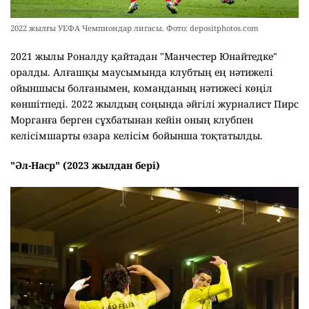
2022 жылғы УЕФА Чемпиондар лигасы. Фото: depositphotos.com
2021 жылы Роналду қайтадан "Манчестер Юнайтедке"
оралды. Алғашқы маусымында клубтың ең нәтижелі
ойыншысы болғанымен, команданың нәтижесі көңіл
көншітпеді. 2022 жылдың соңында әйгілі журналист Пирс
Морганға берген сұхбатынан кейін оның клубпен
келісімшарты өзара келісім бойынша тоқтатылды.
"Әл-Наср" (2023 жылдан бері)