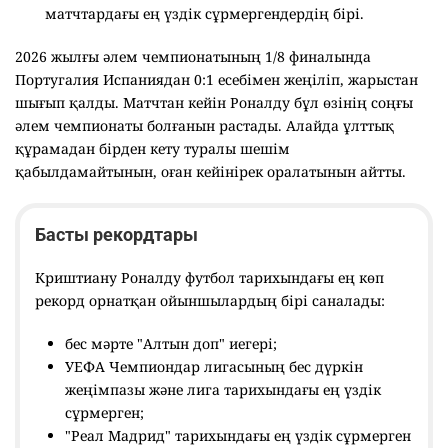
матчтардағы ең үздік сұрмергендердің бірі.
2026 жылғы әлем чемпионатының 1/8 финалында
Португалия Испаниядан 0:1 есебімен жеңіліп, жарыстан
шығып қалды. Матчтан кейін Роналду бұл өзінің соңғы
әлем чемпионаты болғанын растады. Алайда ұлттық
құрамадан бірден кету туралы шешім
қабылдамайтынын, оған кейінірек оралатынын айтты.
Басты рекордтары
Криштиану Роналду футбол тарихындағы ең көп
рекорд орнатқан ойыншылардың бірі саналады:
бес мәрте "Алтын доп" иегері;
УЕФА Чемпиондар лигасының бес дүркін
жеңімпазы және лига тарихындағы ең үздік
сұрмерген;
"Реал Мадрид" тарихындағы ең үздік сұрмерген