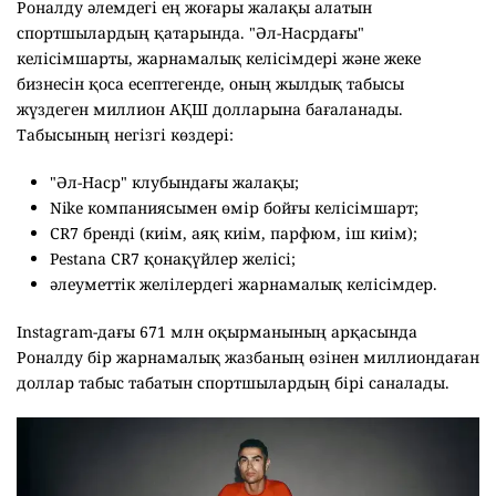
Роналду әлемдегі ең жоғары жалақы алатын
спортшылардың қатарында. "Әл-Насрдағы"
келісімшарты, жарнамалық келісімдері және жеке
бизнесін қоса есептегенде, оның жылдық табысы
жүздеген миллион АҚШ долларына бағаланады.
Табысының негізгі көздері:
"Әл-Наср" клубындағы жалақы;
Nike компаниясымен өмір бойғы келісімшарт;
CR7 бренді (киім, аяқ киім, парфюм, іш киім);
Pestana CR7 қонақүйлер желісі;
әлеуметтік желілердегі жарнамалық келісімдер.
Instagram-дағы 671 млн оқырманының арқасында
Роналду бір жарнамалық жазбаның өзінен миллиондаған
доллар табыс табатын спортшылардың бірі саналады.