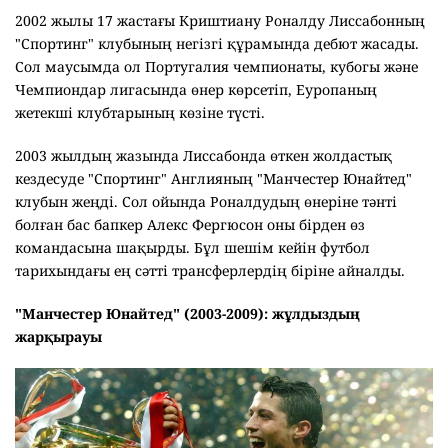
2002 жылы 17 жастағы Криштиану Роналду Лиссабонның
"Спортинг" клубының негізгі құрамында дебют жасады.
Сол маусымда ол Португалия чемпионаты, кубогы және
Чемпиондар лигасында өнер көрсетіп, Еуропаның
жетекші клубтарының көзіне түсті.
2003 жылдың жазында Лиссабонда өткен жолдастық
кездесуде "Спортинг" Англияның "Манчестер Юнайтед"
клубын жеңді. Сол ойында Роналдудың өнеріне тәнті
болған бас бапкер Алекс Фергюсон оны бірден өз
командасына шақырды. Бұл шешім кейін футбол
тарихындағы ең сәтті трансферлердің біріне айналды.
"Манчестер Юнайтед" (2003-2009): жұлдыздың
жарқырауы