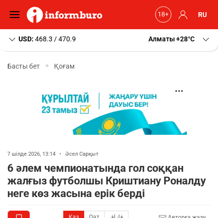
RU
USD:
468.3 / 470.9
Алматы
+28
C
Басты бет
Қоғам
7 шілде 2026, 13:14
•
Әсел Сарқыт
6 әлем чемпионатында гол соққан
жалғыз футболшы Криштиану Роналду
неге көз жасына ерік берді
Қаз
Qaz
قازاق
Авторға жазу