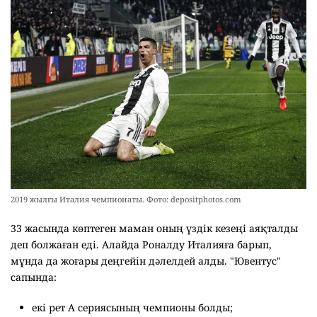
2019 жылғы Италия чемпионаты. Фото: depositphotos.com
33 жасында көптеген маман оның үздік кезеңі аяқталды
деп болжаған еді. Алайда Роналду Италияға барып,
мұнда да жоғары деңгейін дәлелдей алды. "Ювентус"
сапында:
екі рет А сериясының чемпионы болды;