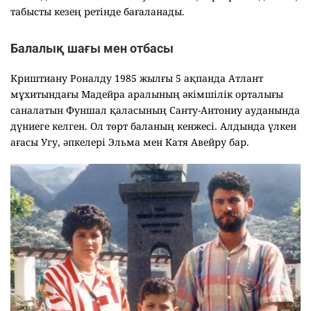
табысты кезең ретінде бағаланады.
Балалық шағы мен отбасы
Криштиану Роналду 1985 жылғы 5 ақпанда Атлант
мұхитындағы Мадейра аралының әкімшілік орталығы
саналатын Фуншал қаласының Санту-Антониу ауданында
дүниеге келген. Ол төрт баланың кенжесі. Алдында үлкен
ағасы Угу, әпкелері Эльма мен Катя Авейру бар.