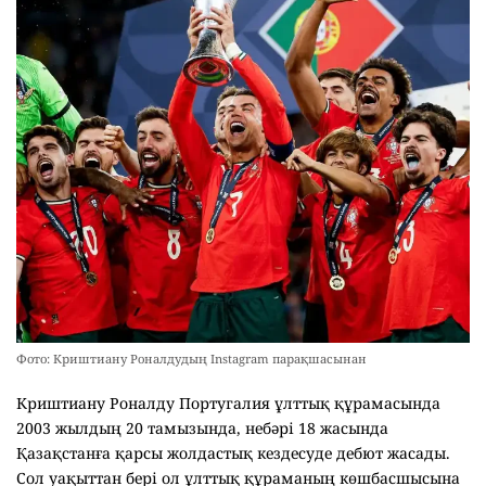
Фото: Криштиану Роналдудың Instagram парақшасынан
Криштиану Роналду Португалия ұлттық құрамасында
2003 жылдың 20 тамызында, небәрі 18 жасында
Қазақстанға қарсы жолдастық кездесуде дебют жасады.
Сол уақыттан бері ол ұлттық құраманың көшбасшысына