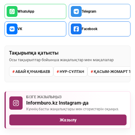
WhatsApp
Telegram
VK
Facebook
Тақырыпқа қатысты
Осы тақырыптар бойынша жаңалықтар мен мақалалар
АБАЙ ҚҰНАНБАЕВ
НҰР-СҰЛТАН
ҚАСЫМ-ЖОМАРТ ТО
БІЗГЕ ЖАЗЫЛЫҢЫЗ
Informburo.kz Instagram-да
Күннің басты жаңалықтары мен стористерін оқыңыз.
Жазылу