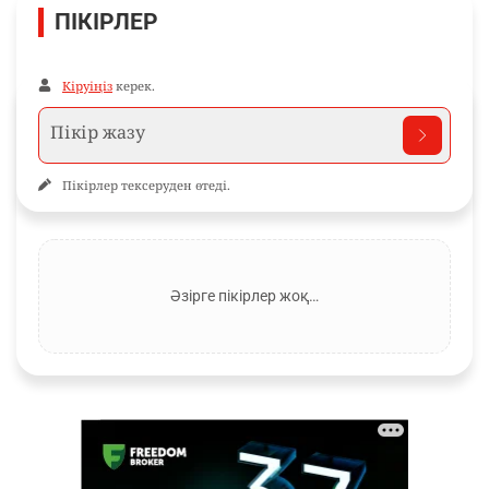
ПІКІРЛЕР
Кіруіңіз
керек.
Пікірлер тексеруден өтеді.
Әзірге пікірлер жоқ…