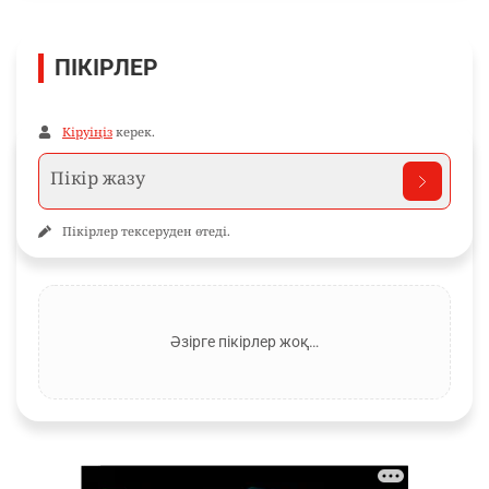
ПІКІРЛЕР
Кіруіңіз
керек.
Пікірлер тексеруден өтеді.
Әзірге пікірлер жоқ…