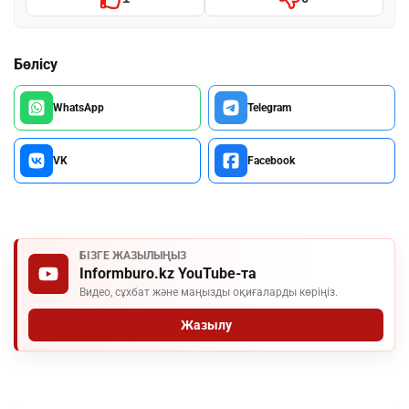
Бөлісу
WhatsApp
Telegram
VK
Facebook
БІЗГЕ ЖАЗЫЛЫҢЫЗ
Informburo.kz YouTube-та
Видео, сұхбат және маңызды оқиғаларды көріңіз.
Жазылу