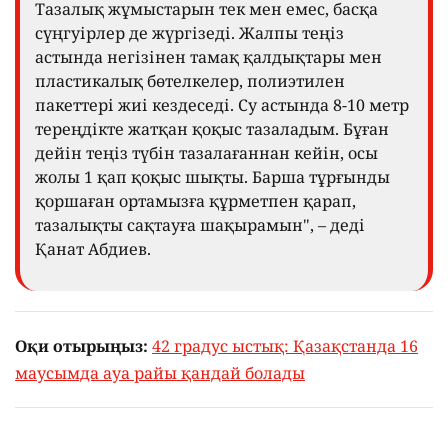
Тазалық жұмыстарын тек мен емес, басқа
сүңгуірлер де жүргізеді. Жалпы теңіз
астында негізінен тамақ қалдықтары мен
пластикалық бөтелкелер, полиэтилен
пакеттері жиі кездеседі. Су астында 8-10 метр
тереңдікте жатқан қоқыс тазаладым. Бұған
дейін теңіз түбін тазалағаннан кейін, осы
жолы 1 қап қоқыс шықты. Барша тұрғынды
қоршаған ортамызға құрметпен қарап,
тазалықты сақтауға шақырамын", – деді
Қанат Абдиев.
Оқи отырыңыз:
42 градус ыстық: Қазақстанда 16
маусымда ауа райы қандай болады