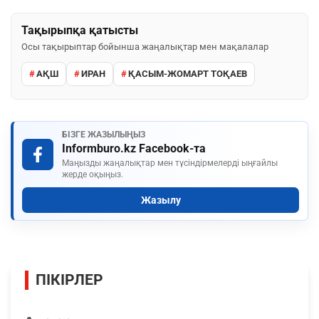
Тақырыпқа қатысты
Осы тақырыптар бойынша жаңалықтар мен мақалалар
АҚШ
ИРАН
ҚАСЫМ-ЖОМАРТ ТОҚАЕВ
БІЗГЕ ЖАЗЫЛЫҢЫЗ
Informburo.kz Facebook-та
Маңызды жаңалықтар мен түсіндірмелерді ыңғайлы
жерде оқыңыз.
Жазылу
ПІКІРЛЕР