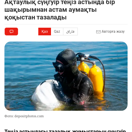
Ақтаулық сүңгуір теңіз астында бір
шақырымнан астам аумақты
қоқыстан тазалады
Қаз
Qaz
قازاق
Авторға жазу
Фото: depositphotos.com
Теңіз астындағы тазалық жұмыстарын сүңгуір