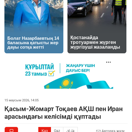
15 маусым 2026, 14:05
Қасым-Жомарт Тоқаев АҚШ пен Иран
арасындағы келісімді құптады
Қаз
Qaz
قازاق
Авторға жазу