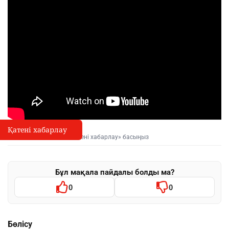
Қатені хабарлау
Қате туралы хабарлау
I
Мәтінді белгілеп, «Қатені хабарлау» басыңыз
Бұл мақала пайдалы болды ма?
0
0
Бөлісу