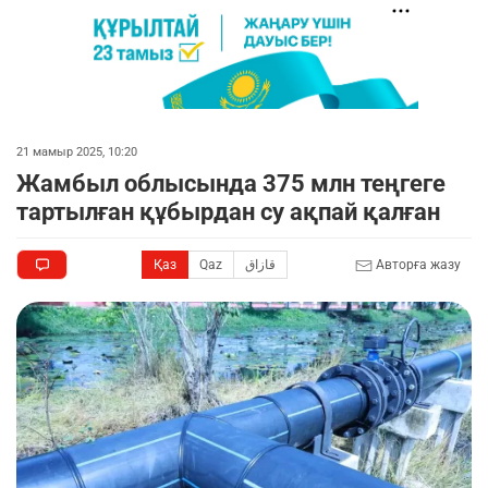
21 мамыр 2025, 10:20
Жамбыл облысында 375 млн теңгеге
тартылған құбырдан су ақпай қалған
Қаз
Qaz
قازاق
Авторға жазу