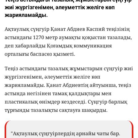
жиі жүргізгенімен, әлеуметтік желіге көп
жарияламайды.
Ақтаулық сүңгуір Қанат Абдиев Каспий теңізінің
астындағы 1270 метр аумақты қоқыстан тазалады,
деп хабарлайды Қоғамдық коммуникация
орталығы баспасөз қызметі.
Теңіз астындағы тазалық жұмыстарын сүңгуір жиі
жүргізгенімен, әлеуметтік желіге көп
жарияламайды. Қанат Абдиевтің айтуынша, теңіз
астында негізінен тамақ қалдықтары мен
пластикалық өнімдер кездеседі. Сүңгуір барлық
тұрғынды тазалықты сақтауға шақырды.
"Ақтаулық сүңгуірлердің арнайы чаты бар.