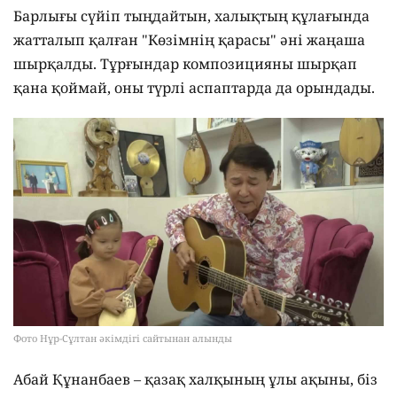
Барлығы сүйіп тыңдайтын, халықтың құлағында
жатталып қалған "Көзімнің қарасы" әні жаңаша
шырқалды. Тұрғындар композицияны шырқап
қана қоймай, оны түрлі аспаптарда да орындады.
Фото Нұр-Сұлтан әкімдігі сайтынан алынды
Абай Құнанбаев – қазақ халқының ұлы ақыны, біз