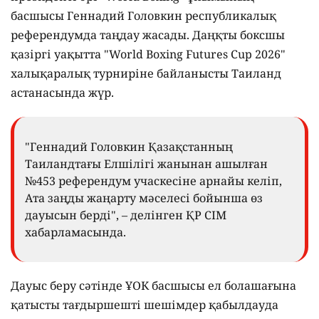
басшысы Геннадий Головкин республикалық
референдумда таңдау жасады. Даңқты боксшы
қазіргі уақытта "World Boxing Futures Cup 2026"
халықаралық турниріне байланысты Таиланд
астанасында жүр.
"Геннадий Головкин Қазақстанның
Таиландтағы Елшілігі жанынан ашылған
№453 референдум учаскесіне арнайы келіп,
Ата заңды жаңарту мәселесі бойынша өз
дауысын берді", – делінген ҚР СІМ
хабарламасында.
Дауыс беру сәтінде ҰОК басшысы ел болашағына
қатысты тағдыршешті шешімдер қабылдауда