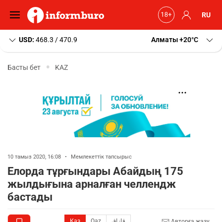
RU
USD:
468.3 / 470.9
Алматы
+20
C
Басты бет
KAZ
10 тамыз 2020, 16:08
•
Мемлекеттік тапсырыс
Елорда тұрғындары Абайдың 175
жылдығына арналған челлендж
бастады
Қаз
Qaz
قازاق
Авторға жазу