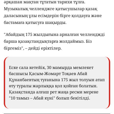
әрқашан мақтан тұтатын тарихи тұлға.
Музыкалық челленджге қатысушылар қазақ
даласының ұлы есімдерін бірге қолдауға және
бастамаға қатысуға шақырды.
"Абайдың 175 жылдығына арналған челленджді
барша қазақстандықтарға жолдаймыз. Біз
біргеміз", – дейді еріктілер.
Еске сала кетейік, 30 мамырда мемлекет
басшысы Қасым-Жомарт Тоқаев Абай
Құнанбаевтың туғанына 175 жыл толуын атап
өту туралы жарлыққа қол қойған болатын.
Қазақстанда алғаш рет жаңа ресми мереке
"10 тамыз – Абай күні" болып бекітілді.