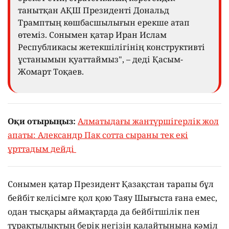
танытқан АҚШ Президенті Дональд
Трамптың көшбасшылығын ерекше атап
өтеміз. Сонымен қатар Иран Ислам
Республикасы жетекшілігінің конструктивті
ұстанымын қуаттаймыз", – деді Қасым-
Жомарт Тоқаев.
Оқи отырыңыз:
Алматыдағы жантүршігерлік жол
апаты: Александр Пак сотта сыраны тек екі
ұрттадым дейді
Сонымен қатар Президент Қазақстан тарапы бұл
бейбіт келісімге қол қою Таяу Шығыста ғана емес,
одан тысқары аймақтарда да бейбітшілік пен
тұрақтылықтың берік негізін қалайтынына кәміл