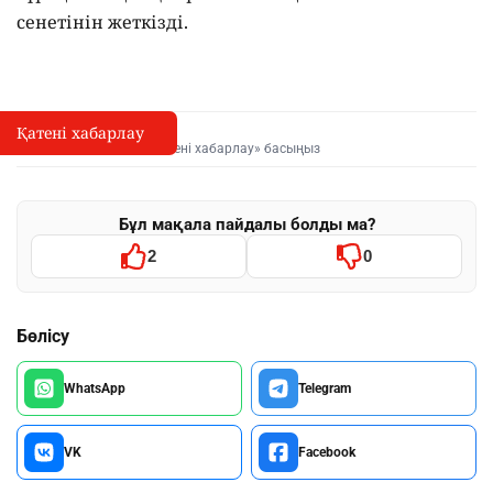
сенетінін жеткізді.
Қатені хабарлау
Қате туралы хабарлау
I
Мәтінді белгілеп, «Қатені хабарлау» басыңыз
Бұл мақала пайдалы болды ма?
2
0
Бөлісу
WhatsApp
Telegram
VK
Facebook