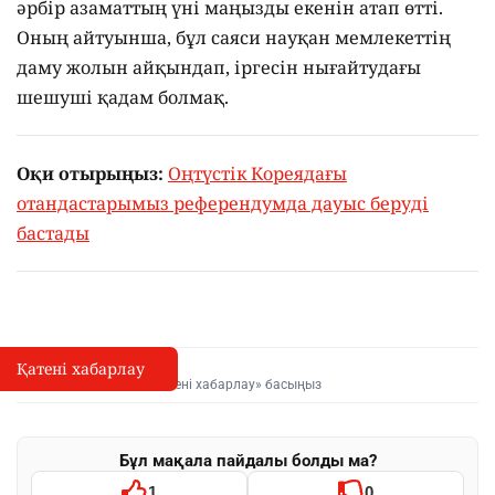
әрбір азаматтың үні маңызды екенін атап өтті.
Оның айтуынша, бұл саяси науқан мемлекеттің
даму жолын айқындап, іргесін нығайтудағы
шешуші қадам болмақ.
Оқи отырыңыз:
Оңтүстік Кореядағы
отандастарымыз референдумда дауыс беруді
бастады
Қатені хабарлау
Қате туралы хабарлау
I
Мәтінді белгілеп, «Қатені хабарлау» басыңыз
Бұл мақала пайдалы болды ма?
1
0