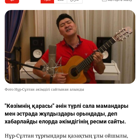
Фото Нұр-Сұлтан әкімдігі сайтынан алынды
"Көзімнің қарасы" әнін түрлі сала мамандары
мен эстрада жұлдыздары орындады, деп
хабарлайды елорда әкімдігінің ресми сайты.
Нұр-Сұлтан тұрғындары қазақтың ұлы ойшылы,