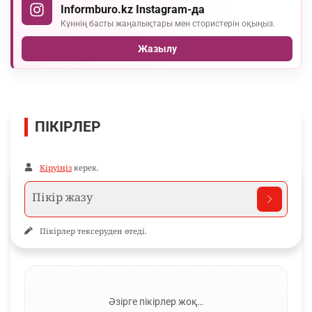
Informburo.kz Instagram-да
Күннің басты жаңалықтары мен стористерін оқыңыз.
Жазылу
ПІКІРЛЕР
Кіруіңіз
керек.
Пікірлер тексеруден өтеді.
Әзірге пікірлер жоқ…