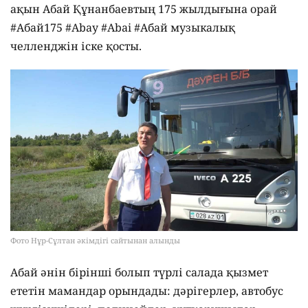
ақын Абай Құнанбаевтың 175 жылдығына орай
#Абай175 #Abay #Abai #Абай музыкалық
челленджін іске қосты.
Фото Нұр-Сұлтан әкімдігі сайтынан алынды
Абай әнін бірінші болып түрлі салада қызмет
ететін мамандар орындады: дәрігерлер, автобус