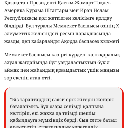
Қазақстан Президенті Қасым-Жомарт Тоқаев
Америка Құрама Штаттары мен Иран Ислам
Республикасы қол жеткізген келісімге қолдау
білдірді. Бул туралы Мемлекет басшысы өзінің Х
әлеуметтік желісіндегі ресми парақшасында
жазды, деп хабарлайды Ақорда баспасөз қызметі.
Мемлекет басшысы қазіргі күрделі халықаралық
ахуал жағдайында бұл уағдаластықтың бүкіл
аймақ пен жаһандық қоғамдастық үшін маңызы
зор екенін атап өтті.
"Біз тараптардың саяси ерік-жігерін жоғары
бағалаймыз. Бұл өзара сенімді қалпына
келтіріп, екі жаққа да тиімді шешім
қабылдауға мүмкіндік берді. Сын сәтте батыл
әрекет етіп, стратегиялық көрегендік