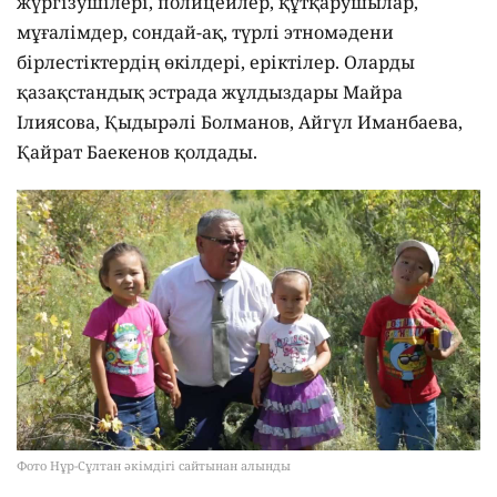
жүргізушілері, полицейлер, құтқарушылар,
мұғалімдер, сондай-ақ, түрлі этномәдени
бірлестіктердің өкілдері, еріктілер. Оларды
қазақстандық эстрада жұлдыздары Майра
Ілиясова, Қыдырәлі Болманов, Айгүл Иманбаева,
Қайрат Баекенов қолдады.
Фото Нұр-Сұлтан әкімдігі сайтынан алынды