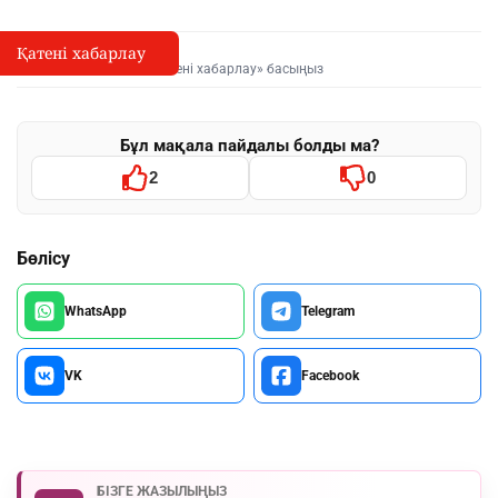
Қатені хабарлау
Қате туралы хабарлау
I
Мәтінді белгілеп, «Қатені хабарлау» басыңыз
Бұл мақала пайдалы болды ма?
2
0
Бөлісу
WhatsApp
Telegram
VK
Facebook
БІЗГЕ ЖАЗЫЛЫҢЫЗ