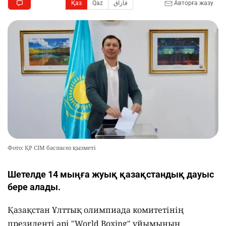
Қаз
Qaz
قازاق
Авторға жазу
Фото: ҚР СІМ баспасөз қызметі
Шетелде 14 мыңға жуық қазақстандық дауыс
бере алады.
Қазақстан Ұлттық олимпиада комитетінің
президенті әрі "World Boxing" ұйымының