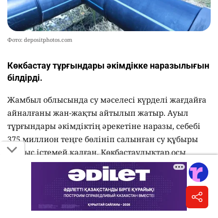
Фото: depositphotos.com
Көкбастау тұрғындары әкімдікке наразылығын
білдірді.
Жамбыл облысында су мәселесі күрделі жағдайға
айналғаны жан-жақты айтылып жатыр. Ауыл
тұрғындары әкімдіктің әрекетіне наразы, себебі
375 миллион теңге бөлініп салынған су құбыры
жұмыс істемей қалған. Көкбастаулықтар осы
жағдайдан шаршап, тіршілік нәрінен тарығып
отыр. Су тапшылығы, қаражаттың дұрыс
жұмсалмауы және ауыл инфрақұрылымының
сапасының төмендігі халықтың көңілін
алаңдатып отыр. Ауылдың азуы мен су