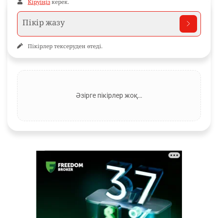
Кіруіңіз
керек.
Пікірлер тексеруден өтеді.
Әзірге пікірлер жоқ…