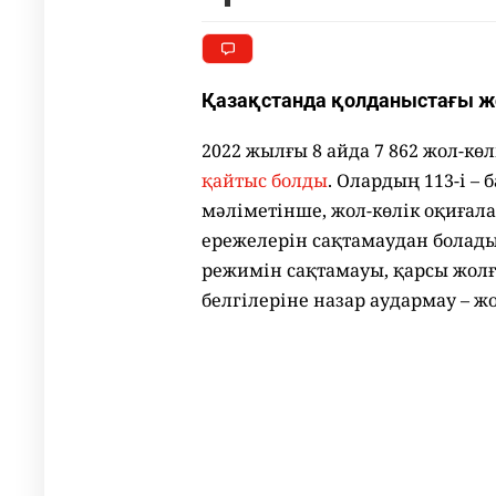
Қазақстанда қолданыстағы жо
2022 жылғы 8 айда 7 862 жол-көл
қайтыс болды
. Олардың 113-і –
мәліметінше, жол-көлік оқиға
ережелерін сақтамаудан болады
режимін сақтамауы, қарсы жолғ
белгілеріне назар аудармау – ж