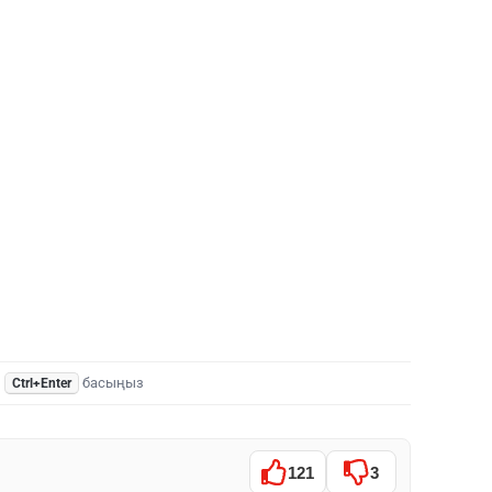
,
басыңыз
Ctrl+Enter
121
3