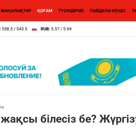
ЖАҢАЛЫҚТАР
ҚОҒАМ
ТҮСІНДІРМЕ
ПАЙДАЛЫ КЕҢЕС
Т
:
538.5 / 543.5
RUB:
5.57 / 5.69
ла
 жақсы білесіз бе? Жүргі