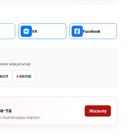
VK
Facebook
 мен мақалалар
ЖОЛ
КӨЛІК
be-та
Жазылу
 оқиғаларды көріңіз.