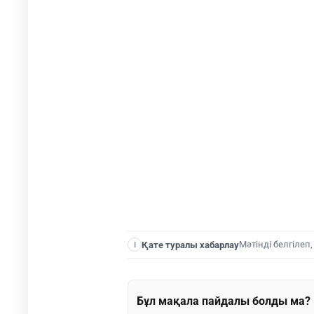
Мәтінді белгілеп
Қате туралы хабарлау
I
Бұл мақала пайдалы болды ма?