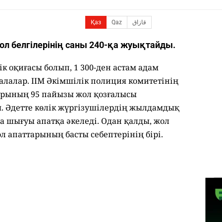
Қаз
Qaz
قازاق
л белгілерінің саны 240-қа жуықтайды.
ік оқиғасы болып, 1 300-ден астам адам
 балалар. ІІМ Әкімшілік полиция комитетінің
ларының 95 пайызы жол қозғалысы
. Әдетте көлік жүргізушілердің жылдамдық
а шығуы апатқа әкеледі. Одан қалды, жол
ол апаттарының басты себептерінің бірі.