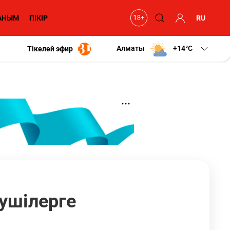
АНЫМ
ПІКІР
RU
Алматы
+14
C
Тікелей эфир
зушілерге