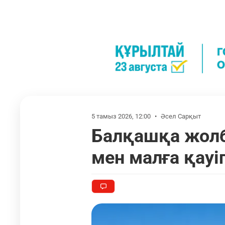
5 тамыз 2026, 12:00
•
Әсел Сарқыт
Балқашқа жолб
мен малға қауі