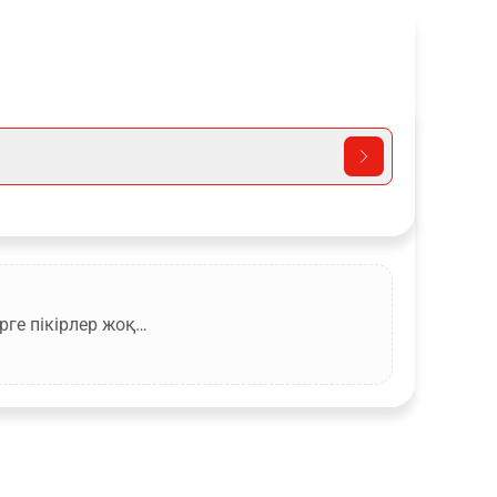
рге пікірлер жоқ…