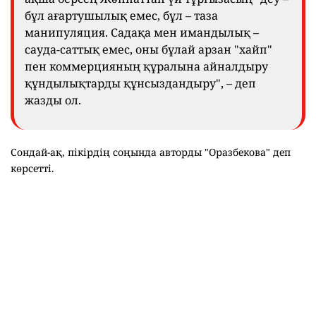
бұл ағартушылық емес, бұл – таза
манипуляция. Садақа мен имандылық –
сауда-саттық емес, оны бұлай арзан "хайп"
пен коммерцияның құралына айналдыру
құндылықтарды құнсыздандыру", – деп
жазды ол.
Сондай-ақ, пікірдің соңында авторды "Оразбекова" деп
көрсетті.