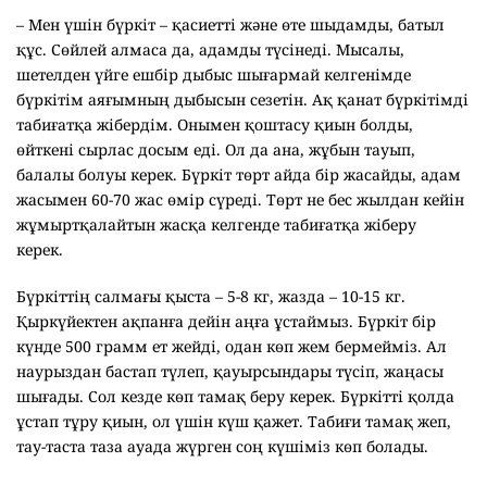
– Мен үшін бүркіт – қасиетті және өте шыдамды, батыл
құс. Сөйлей алмаса да, адамды түсінеді. Мысалы,
шетелден үйге ешбір дыбыс шығармай келгенімде
бүркітім аяғымның дыбысын сезетін. Ақ қанат бүркітімді
табиғатқа жібердім. Онымен қоштасу қиын болды,
өйткені сырлас досым еді. Ол да ана, жұбын тауып,
балалы болуы керек. Бүркіт төрт айда бір жасайды, адам
жасымен 60-70 жас өмір сүреді. Төрт не бес жылдан кейін
жұмыртқалайтын жасқа келгенде табиғатқа жіберу
керек.
Бүркіттің салмағы қыста – 5-8 кг, жазда – 10-15 кг.
Қыркүйектен ақпанға дейін аңға ұстаймыз. Бүркіт бір
күнде 500 грамм ет жейді, одан көп жем бермейміз. Ал
наурыздан бастап түлеп, қауырсындары түсіп, жаңасы
шығады. Сол кезде көп тамақ беру керек. Бүркітті қолда
ұстап тұру қиын, ол үшін күш қажет. Табиғи тамақ жеп,
тау-таста таза ауада жүрген соң күшіміз көп болады.