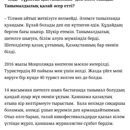
Танымалдылық қалай әсер етті?
– Тілмен айтып жеткізуге келмейді. Әлемге танылғанда
қуандым. Бұлай болады деп еш күтпеген едік. Құдайдың
берген бағы шығар. Шүкір етемін. Танымалдылық
шетелге шығуға, білім алуға мүмкіндік берді.
Шетелдіктер қазақ ұлтының, Қазақстанның бар екенін
білді.
2016 жылы Моңғолияда көптеген мәселе көтерілді.
Туристердің 80 пайызы мен үшін келді. Жазда үйге мені
көруге бір күнде 40 турист келген кез де болды.
14 жасымнан шетелге шыға бастағанда танымал болудың
қандай ауыр жүк екенін ұқтым. Қаншама қазақтың
атына кір келтірмеуге тырыстым. Бала кезімде сиқыршы
боламын, әлемді ұшып жүремін деп армандайтынмын.
Отыз елге барып, талай кинофестивальдерде қызыл кілем
үстінде жүріп, қаншама журналистке сұхбат бердім.