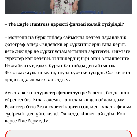
–
The Eagle Huntress деректі фильмі қалай түсірілді?
– Моңғолияға бүркітшілер сайысына келген израильдік
фотограф Ашер Свиденски ер бүркітшілерді ғана көріп,
неге әйелдер де бүркіт ұстамайтынын зерттеген. Үйімізге
туристер көп келетін. Тілшілердің бірі оған Алтанцөгцте
Нұрғайыптың қызы бүркіт баптайды деп айтыпты.
Фотограф ауылға келіп, тауда суретке түсірді. Сол кісінің
арқасында әлемге танылдым.
Ауылға келген туристер фотоға түсіре беретін, біз де оған
үйренгенбіз. Бірақ әлемге таныламын деп ойламадым.
Режиссер Отто Белл суретті көрген соң мен туралы фильм
түсіремін деп үйге келді. Ол кезде кішкентай едім. Көп
нәрсе біле бермедім.