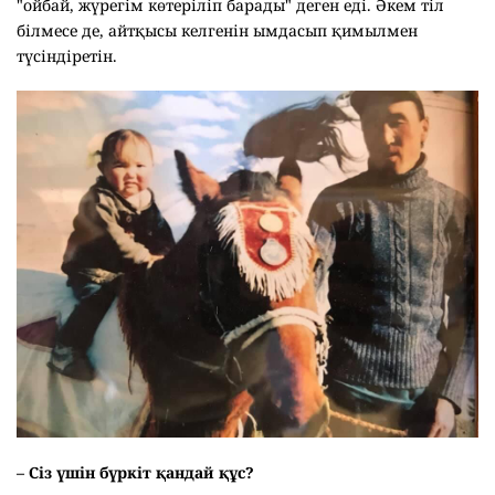
"ойбай, жүрегім көтеріліп барады" деген еді. Әкем тіл
білмесе де, айтқысы келгенін ымдасып қимылмен
түсіндіретін.
– Сіз үшін бүркіт қандай құс?