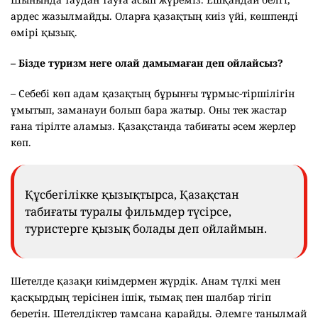
ардес жазылмайды. Оларға қазақтың киіз үйі, көшпенді
өмірі қызық.
– Бізде туризм неге олай дамымаған деп ойлайсыз?
– Себебі көп адам қазақтың бұрынғы тұрмыс-тіршілігін
ұмытып, заманауи болып бара жатыр. Оны тек жастар
ғана тірілте аламыз. Қазақстанда табиғаты әсем жерлер
көп.
Құсбегілікке қызықтырса, Қазақстан
табиғаты туралы фильмдер түсірсе,
туристерге қызық болады деп ойлаймын.
Шетелде қазақи киімдермен жүрдік. Анам түлкі мен
қасқырдың терісінен ішік, тымақ пен шалбар тігіп
беретін. Шетелдіктер тамсана қарайды. Әлемге танылмай