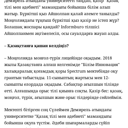
Демирель атындағы университетті таңдап, қазір "Қазақ
тілі мен әдебиеті" мамандығы бойынша білім алып
жатыр. Бүркітші қыз Айшолпан қалай әлемге танылды?
Моңғолиядағы тұңғыш бүркітші қыз қазір не істеп жүр?
Болашақ жоспары қандай? Informburo тілшісі
Айшолпанмен әңгімелесіп, осы сауалдарға жауап алды.
– Қазақстанға қашан келдіңіз?
– Моңғолияда монғол-түрік лицейінде оқыдым. 2018
жылы Қазақстанға алғаш келгенімде "Білім-Инновация"
халықаралық қоғамдық қоры Spectrum мектебінде оқу
грантын табыстады. 11-сыныптың жартысы мен 12-
сыныпты елордада оқыдым. Сабақтар ағылшын тілінде
өтті. Алғашында орыс тілі қиынға соқты. Қазір бес: қазақ,
моңғол, түрік, ағылшын және орыс тілдерінде сөйлеймін.
Мектепті бітірген соң Сүлеймен Демирель атындағы
университетке "Қазақ тілі мен әдебиеті" мамандығы
бойынша оқуға түстім. Әдеби шығармаларды сүйіп