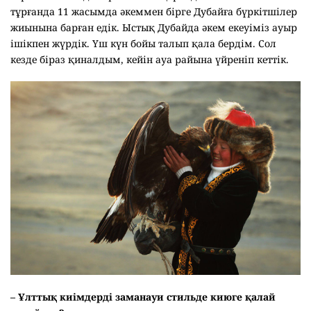
тұрғанда 11 жасымда әкеммен бірге Дубайға бүркітшілер
жиынына барған едік. Ыстық Дубайда әкем екеуіміз ауыр
ішікпен жүрдік. Үш күн бойы талып қала бердім. Сол
кезде біраз қиналдым, кейін ауа райына үйреніп кеттік.
– Ұлттық киімдерді заманауи стильде киюге қалай