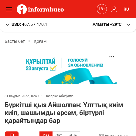
RU
USD:
467.5 / 470.1
Алматы
+29
C
Басты бет
Қоғам
31 наурыз 2022, 16:40
•
Назерке Абибулла
Бүркітші қыз Айшолпан: Ұлттық киім
киіп, шашымды өрсем, біртүрлі
қарайтындар бар
Қаз
Qaz
قازاق
Авторға жазу