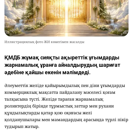
Иллюстрациялық фото ЖИ көмегімен жасалды
ҚМДБ жұмақ сияқты ақыреттік ұғымдарды
жарнамалық ұранға айналдырудың шариғат
әдебіне қайшы екенін мәлімдеді.
Әлеуметтік желіде қайырымдылық пен діни ұғымдарды
коммерциялық мақсатта пайдалану мәселесі қоғам
талқысына түсті. Желіде тараған жарнамалық
роликтердің бірінде тұрмыстық заттар мен рухани
құндылықтарды қатар қою оқиғасы желі
қолданушылары мен мамандардың арасында түрлі пікір
тудырып жатыр.