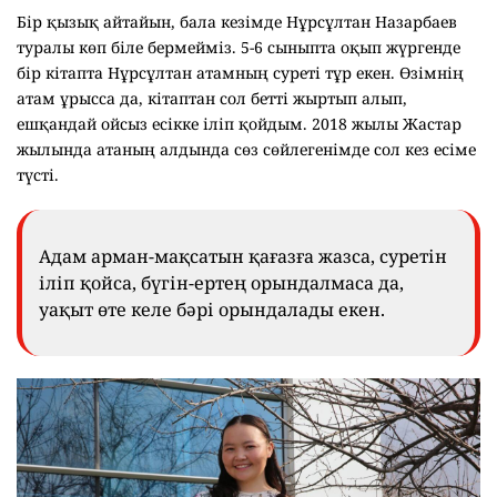
Бір қызық айтайын, бала кезімде Нұрсұлтан Назарбаев
туралы көп біле бермейміз. 5-6 сыныпта оқып жүргенде
бір кітапта Нұрсұлтан атамның суреті тұр екен. Өзімнің
атам ұрысса да, кітаптан сол бетті жыртып алып,
ешқандай ойсыз есікке іліп қойдым. 2018 жылы Жастар
жылында атаның алдында сөз сөйлегенімде сол кез есіме
түсті.
Адам арман-мақсатын қағазға жазса, суретін
іліп қойса, бүгін-ертең орындалмаса да,
уақыт өте келе бәрі орындалады екен.