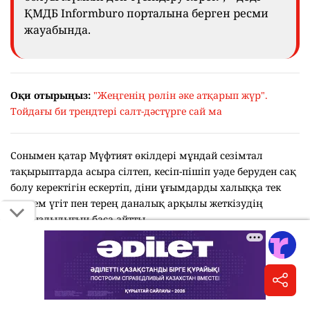
ҚМДБ Informburo порталына берген ресми
жауабында.
Оқи отырыңыз:
"Жеңгенің рөлін әке атқарып жүр".
Тойдағы би трендтері салт-дәстүрге сай ма
Сонымен қатар Мүфтият өкілдері мұндай сезімтал
тақырыптарда асыра сілтеп, кесіп-пішіп уәде беруден сақ
болу керектігін ескертіп, діни ұғымдарды халыққа тек
көркем үгіт пен терең даналық арқылы жеткізудің
маңыздылығын баса айтты.
"Діни құндылықтарды насихаттау барысында
шариғат әдебі мен діни ұғымдарға деген
құрмет сақталуы керек. Жәннат секілді