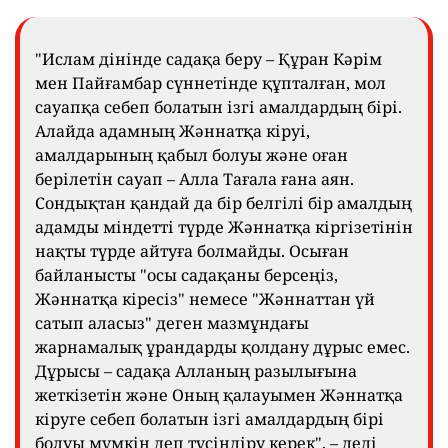
"Ислам дінінде садақа беру – Құран Кәрім
мен Пайғамбар сүннетінде құпталған, мол
сауапқа себеп болатын ізгі амалдардың бірі.
Алайда адамның Жәннатқа кіруі,
амалдарының қабыл болуы және оған
берілетін сауап – Алла Тағала ғана аян.
Сондықтан қандай да бір белгілі бір амалдың
адамды міндетті түрде Жәннатқа кіргізетінін
нақты түрде айтуға болмайды. Осыған
байланысты "осы садақаны берсеңіз,
Жәннатқа кіресіз" немесе "Жәннаттан үй
сатып аласыз" деген мазмұндағы
жарнамалық ұрандарды қолдану дұрыс емес.
Дұрысы – садақа Алланың разылығына
жеткізетін және Оның қалауымен Жәннатқа
кіруге себеп болатын ізгі амалдардың бірі
болуы мүмкін деп түсіндіру керек", – деді