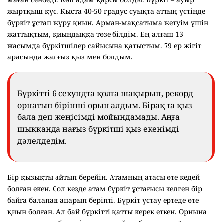
жыртқыш құс. Қыста 40-50 градус суықта аттың үстінде
бүркіт ұстап жүру қиын. Арман-мақсатыма жетуім үшін
жаттықтым, қиындыққа төзе білдім. Ең алғаш 13
жасымда бүркітшілер сайысына қатыстым. 79 ер жігіт
арасында жалғыз қыз мен болдым.
Бүркітті 6 секундта қолға шақырып, рекорд
орнатып бірінші орын алдым. Бірақ та қыз
бала деп жеңісімді мойындамады. Аңға
шыққанда нағыз бүркітші қыз екенімді
дәлелдедім.
Бір қызықты айтып берейін. Атамның атасы өте кедей
болған екен. Сол кезде атам бүркіт ұстағысы келген бір
байға балапан апарып беріпті. Бүркіт ұстау ертеде өте
қиын болған. Ал бай бүркітті қатты керек еткен. Орнына