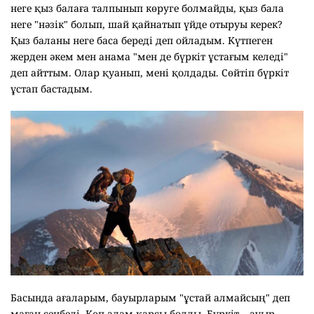
неге қыз балаға талпынып көруге болмайды, қыз бала
неге "нәзік" болып, шай қайнатып үйде отыруы керек?
Қыз баланы неге баса береді деп ойладым. Күтпеген
жерден әкем мен анама "мен де бүркіт ұстағым келеді"
деп айттым. Олар қуанып, мені қолдады. Сөйтіп бүркіт
ұстап бастадым.
Басында ағаларым, бауырларым "ұстай алмайсың" деп
маған сенбеді. Көп адам қарсы болды. Бүркіт – ауыр