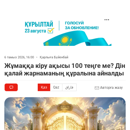
6 тамыз 2026, 16:00
•
Қарлыға Бүйенбай
Жұмаққа кіру ақысы 100 теңге ме? Дін
қалай жарнаманың құралына айналды
Қаз
Qaz
قازاق
Авторға жазу