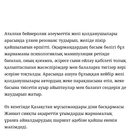
Аталған бейнеролик әлеуметтік желі қолданушылары
арасында үлкен резонанс тудырып, желіде пікір
қайшылығын өршітті. Оқырмандардың басым бөлігі бұл
жарнаманы психологиялық манипуляция ретінде
бағалап, оның қоғамға, әсіресе сыни ойлау қабілеті толық
қалыптаспаған жасөспірімдер мен балаларға тигізер кері
әсеріне тоқталды. Арасында ашуға бұлыққан кейбір желі
қолданушылары автордың жеке парақшасына өтіп, жеке
басына тиісетін ауыр айыптаулар мен балағат сөздерін де
жаудырып жатыр.
Өз кезегінде Қазақстан мұсылмандары діни басқармасы
Жәннат сияқты ақыреттік ұғымдарды жарнамалық
ұранға айналдырудың шариғат әдебіне қайшы екенін
мәлімдеді.