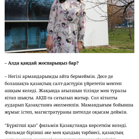
– Алда қандай жоспарыңыз бар?
– Негізі армандарымды айта бермеймін. Десе де
болашақта қазақтың салт-дәстүрін үйрететін мектеп
ашқым келеді. Жақында ағылшын тілінде мен туралы
кітап шықты. АҚШ-та сатылып жатыр. Сол кітапты
аударып Қазақстанға әкелмекпін. Мамандығым бойынша
жұмыс істеп, магистратураны шетелде оқысам деймін.
"Бүркітші қыз" фильмін Қазақстанда көрсеткім келеді.
Фильмде бірінші әке мен қыздың тәрбиесі, қазақтың