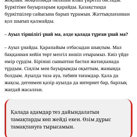
Бүркітіме бауырларым қарайды. Қазақстанда
бүркітшілер сайысына барып тұрамын. Жаттықпағаннан
қол шығып қалмайды.
– Ауыл тіршілігі ұнай ма, әлде қалада тұрған ұнай ма?
– Ауыл ұнайды. Қарапайым отбасыдан шықтым. Мал
баққаннан кейін төрт мезгіл көшіп отырамыз. Киіз үйде
өмір сүрдім. Бірінші сыныптан бастап жатақханада
тұрдым. Сіңлім мен бауырымды оқыттым, жанында
болдым. Ауылда таза ауа, табиғи тағамдар. Қала да
жақсы, дегенмен қазір ауылда да интернет бар, барлық
жағдай жасалған.
Қалада адамдар тез дайындалатын
тамақтарды көп жейді екен. Өзім дұрыс
тамақтануға тырысамын.