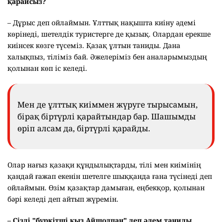
қарайсыз?
– Дұрыс деп ойлаймын. Ұлттық нақышта киіну әдемі
көрінеді, шетелдік туристерге де қызық. Олардан ерекше
киінсек көзге түсеміз. Қазақ ұлтын таниды. Дана
халықпыз, тіліміз бай. Әжелеріміз бен аналарымыздың
қолынан көп іс келеді.
Мен де ұлттық киіммен жүруге тырысамын,
бірақ біртүрлі қарайтындар бар. Шашымды
өріп алсам да, біртүрлі қарайды.
Олар нағыз қазақи құндылықтарды, тілі мен киімінің
қандай ғажап екенін шетелге шыққанда ғана түсінеді деп
ойлаймын. Өзім қазақтар дамыған, еңбекқор, қолынан
бәрі келеді деп айтып жүремін.
– Сізді "бүркітші қыз Айшолпан" деп әлем таниды.