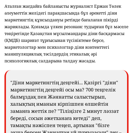
Аталған жағдайға байланысты журналист Ержан Төлек
әлеуметтік желідегі парақшасында бұл әрекетті діни
маркетингтің құнсыздануы ретінде бағалаған пікірді
жариялады. Қоғамда үлкен резонанс тудырған бұл мәселе
төңірегінде Қазақстан мұсылмандары діни басқармасы
(ҚМДБ) шариғат тұрғысынан түсініктеме берсе,
маркетологтар мен психологтар діни контенттегі
манипуляциялық тәсілдердің этикалық әрі
психологиялық салдарына талдау жасады.
"Діни маркетингтің деңгейі... Қазіргі "діни"
маркетингтің деңгейі осы ма? 700 теңгелік
балмұздақ пен Жәннатты салыстырып,
халықтың иманын кірпішпен өлшейтін
заманға жеттік пе? "Тіліңізге 2 минут ләззат
береді, сосын әжетханаға кетеді" деп,
тамақты нәжіспен теңеп, артынан "бізге
ақша берсең Жәннаттан үй тұрғызасың" деу –