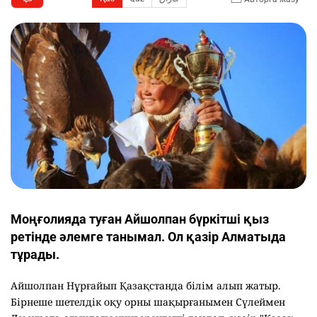
Моңғолияда туған Айшолпан бүркітші қыз
ретінде әлемге танымал. Ол қазір Алматыда
тұрады.
Айшолпан Нұрғайып Қазақстанда білім алып жатыр.
Бірнеше шетелдік оқу орны шақырғанымен Сүлеймен