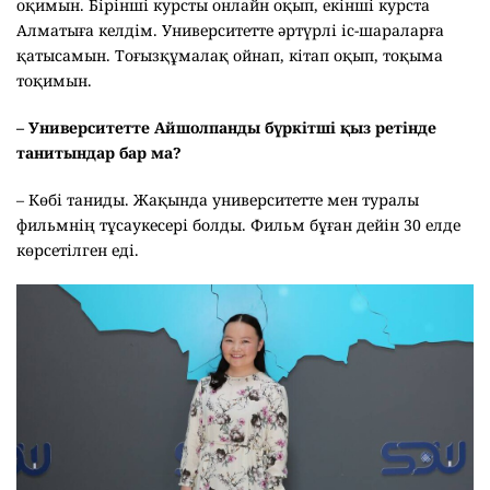
оқимын. Бірінші курсты онлайн оқып, екінші курста
Алматыға келдім. Университетте әртүрлі іс-шараларға
қатысамын. Тоғызқұмалақ ойнап, кітап оқып, тоқыма
тоқимын.
– Университетте Айшолпанды бүркітші қыз ретінде
танитындар бар ма?
– Көбі таниды. Жақында университетте мен туралы
фильмнің тұсаукесері болды. Фильм бұған дейін 30 елде
көрсетілген еді.