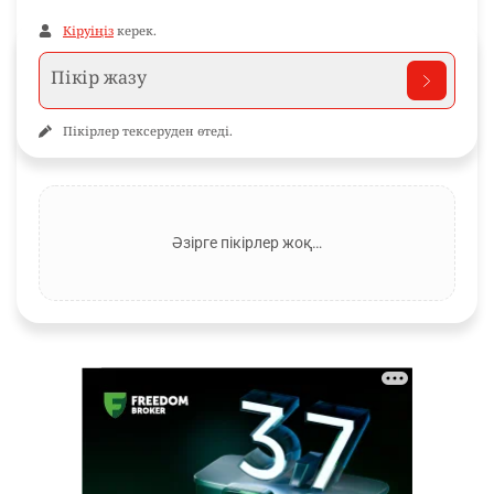
Кіруіңіз
керек.
Пікірлер тексеруден өтеді.
Әзірге пікірлер жоқ…