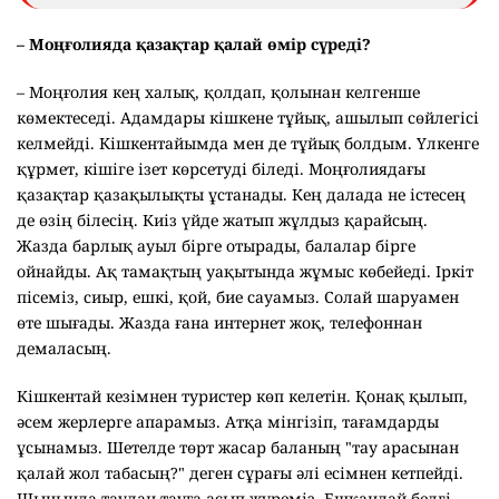
– Моңғолияда қазақтар қалай өмір сүреді?
– Моңғолия кең халық, қолдап, қолынан келгенше
көмектеседі. Адамдары кішкене тұйық, ашылып сөйлегісі
келмейді. Кішкентайымда мен де тұйық болдым. Үлкенге
құрмет, кішіге ізет көрсетуді біледі. Моңғолиядағы
қазақтар қазақылықты ұстанады. Кең далада не істесең
де өзің білесің. Киіз үйде жатып жұлдыз қарайсың.
Жазда барлық ауыл бірге отырады, балалар бірге
ойнайды. Ақ тамақтың уақытында жұмыс көбейеді. Іркіт
пісеміз, сиыр, ешкі, қой, бие сауамыз. Солай шаруамен
өте шығады. Жазда ғана интернет жоқ, телефоннан
демаласың.
Кішкентай кезімнен туристер көп келетін. Қонақ қылып,
әсем жерлерге апарамыз. Атқа мінгізіп, тағамдарды
ұсынамыз. Шетелде төрт жасар баланың "тау арасынан
қалай жол табасың?" деген сұрағы әлі есімнен кетпейді.
Шынында таудан тауға асып жүреміз. Ешқандай белгі,