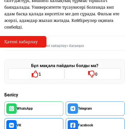
салт-дәстүрі, көшпелі халықтың тұрмыс тіршілігі
баяндалады. Университетте тұсаукесері болғанда көп
адам басқа қалада көрсетіле ме деп сұрады. Фильм өте
әсерлі, адамдар жылап жатады. Кейбіреулер оқиғаға
сенбейді.
Қатені хабарлау
Қате туралы хабарлау
I
Мәтінді белгілеп, «Қатені хабарлау» басыңыз
Бұл мақала пайдалы болды ма?
1
0
Бөлісу
WhatsApp
Telegram
VK
Facebook