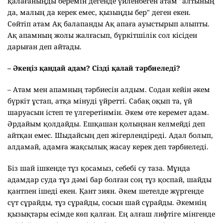
қалағаныңды беремін дегенде үйленбеген атам "алтының
да, малың да керек емес, қызыңды бер" деген екен.
Сөйтіп атам Ақ балапанды Ақ апаға ауыстырып алыпты.
Ақ апамның жолы жалғасып, бүркітшілік сол кісіден
дарыған деп айтады.
– Әкеңіз қандай адам? Сізді қалай тәрбиеледі?
– Атам мен апамның тәрбиесін алдым. Содан кейін әкем
бүркіт ұстап, атқа мінуді үйретті. Сабақ оқып та, үй
шаруасын істеп те үлгеретінмін. Әкем өте керемет адам.
Әрдайым қолдайды. Ешқашан қолыңнан келмейді деп
айтқан емес. Шыдайсың деп жігерлендіреді. Адал болып,
алдамай, адамға жақсылық жасау керек деп тәрбиеледі.
Біз шай ішкенде тұз қосамыз, себебі су таза. Мұнда
адамдар суда тұз дәмі бар болған соң тұз қоспай, шайды
қантпен ішеді екен. Қант зиян. Әкем шетелде жүргенде
сүт сұрайды, тұз сұрайды, сосын шай сұрайды. Әкемнің
қызықтары есімде көп қалған. Ең алғаш лифтіге мінгенде