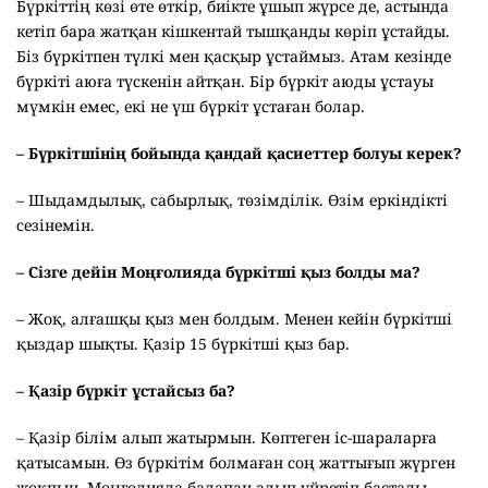
Бүркіттің көзі өте өткір, биікте ұшып жүрсе де, астында
кетіп бара жатқан кішкентай тышқанды көріп ұстайды.
Біз бүркітпен түлкі мен қасқыр ұстаймыз. Атам кезінде
бүркіті аюға түскенін айтқан. Бір бүркіт аюды ұстауы
мүмкін емес, екі не үш бүркіт ұстаған болар.
– Бүркітшінің бойында қандай қасиеттер болуы керек?
– Шыдамдылық, сабырлық, төзімділік. Өзім еркіндікті
сезінемін.
– Сізге дейін Моңғолияда бүркітші қыз болды ма?
– Жоқ, алғашқы қыз мен болдым. Менен кейін бүркітші
қыздар шықты. Қазір 15 бүркітші қыз бар.
– Қазір бүркіт ұстайсыз ба?
– Қазір білім алып жатырмын. Көптеген іс-шараларға
қатысамын. Өз бүркітім болмаған соң жаттығып жүрген
жоқпын. Моңғолияда балапан алып үйретіп бастады.