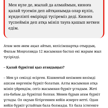
Мен күле де, жылай да алмаймын, киноға
қалай түсемін деп айтқанымда олар күліп,
күнделікті өміріңді түсіреміз деді. Киноға
түспеймін деп атқа мініп тауға қашып кеткен
едім.
Атам мен әкем ақыл айтып, келісімшартқа отырдық.
Фильм Моңғолияда 12 жасымнан бастап екі жарым жыл
түсірілді.
– Қалай бүркітші қыз атандыңыз?
– Мен ұл секілді өсірген. Кішкентай кезімнен көзімді
ашсам көргенім бүркіт болатын. Алты жасымнан атқа
мініп үйрендім, сегіз жасымнан бүркіт ұстадым. Жеті
ата-бабам да бүркітші болған. Менен бұрын ағам бүркіт
ұстады. Ол оқуын бітіргеннен кейін әскерге кетті. Одан
кейін бүркіт ұстайтын бала болмады. Ұл бала істегенге