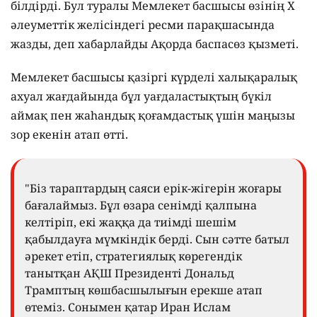
білдірді. Бул туралы Мемлекет басшысы өзінің Х
әлеуметтік желісіндегі ресми парақшасында
жазды, деп хабарлайды Ақорда баспасөз қызметі.
Мемлекет басшысы қазіргі күрделі халықаралық
ахуал жағдайында бұл уағдаластықтың бүкіл
аймақ пен жаһандық қоғамдастық үшін маңызы
зор екенін атап өтті.
"Біз тараптардың саяси ерік-жігерін жоғары
бағалаймыз. Бұл өзара сенімді қалпына
келтіріп, екі жаққа да тиімді шешім
қабылдауға мүмкіндік берді. Сын сәтте батыл
әрекет етіп, стратегиялық көрегендік
танытқан АҚШ Президенті Дональд
Трамптың көшбасшылығын ерекше атап
өтеміз. Сонымен қатар Иран Ислам