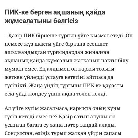
ПИК-ке берген ақшаның қайда
жұмсалатыны белгісіз
– Қазір ПИК бірнеше тұрғын үйге қызмет етеді. Он
немесе жүз шақты үйге бір ғана есепшот
ашылғандықтан тұрғындардан жиналған
ақшаның қайда жұмсалып жатқанын нақты білу
мүмкін емес. Ең алдымен ол қаржы тозығы
жеткен үйлерді ұстауға кететіні айтпаса да
түсінікті. Жаңа үйдің тұрғыны ПИК-ке қарасты
ескі үйді жөндеу үшін ақша төлеп келді.
Ал үйге күтім жасалмаса, нарықта оның құны
түсіп кетеді емес пе? Қазір сатып алушы сіз
ұсынған бағаға су жаңа пәтер таңдай алады.
Сондықтан, өзіңіз тұрып жатқан үйдің сапасы