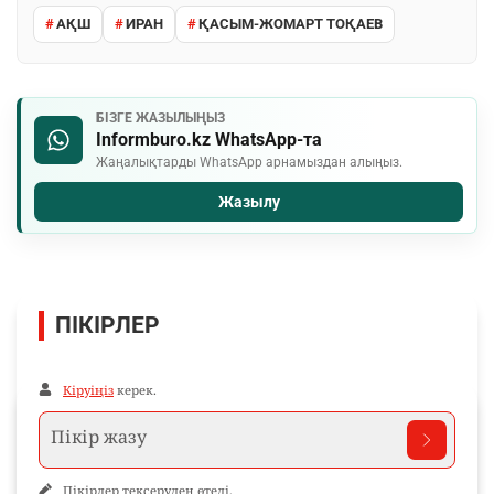
АҚШ
ИРАН
ҚАСЫМ-ЖОМАРТ ТОҚАЕВ
БІЗГЕ ЖАЗЫЛЫҢЫЗ
Informburo.kz WhatsApp-та
Жаңалықтарды WhatsApp арнамыздан алыңыз.
Жазылу
ПІКІРЛЕР
Кіруіңіз
керек.
Пікірлер тексеруден өтеді.