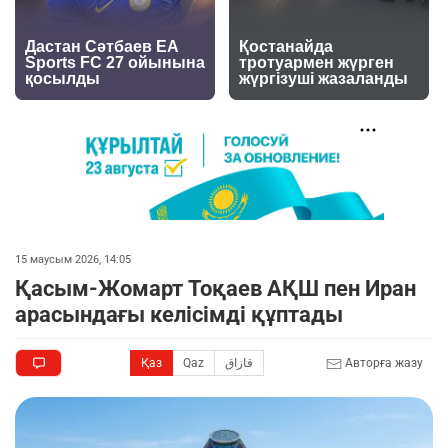
15 маусым 2026, 14:05
Қасым-Жомарт Тоқаев АҚШ пен Иран
арасындағы келісімді құптады
Қаз
Qaz
قازاق
Авторға жазу