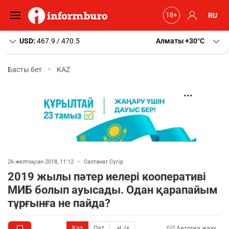
RU
USD:
467.9 / 470.5
Алматы
+30
C
Басты бет
KAZ
26 желтоқсан 2018, 11:12
•
Салтанат Сүгір
2019 жылы пәтер иелері кооперативі
МИБ болып ауысады. Одан қарапайым
тұрғынға не пайда?
Қаз
Qaz
قازاق
Авторға жазу