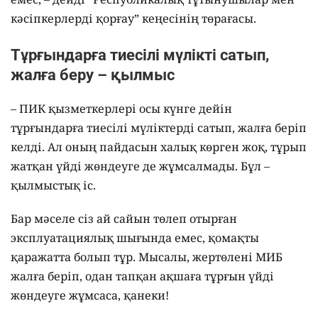
кәсіпкерлерді қорғау” кеңесінің төрағасы.
Тұрғындарға тиесілі мүлікті сатып,
жалға беру – қылмыс
– ПИК қызметкерлері осы күнге дейін
тұрғындарға тиесілі мүліктерді сатып, жалға беріп
келді. Ал оның пайдасын халық көрген жоқ, тұрып
жатқан үйді жөндеуге де жұмсалмады. Бұл –
қылмыстық іс.
Бар мәселе сіз ай сайын төлеп отырған
эксплуатациялық шығында емес, қомақты
қаражатта болып тұр. Мысалы, жертөлені МИБ
жалға беріп, одан тапқан ақшаға тұрғын үйді
жөндеуге жұмсаса, қанеки!