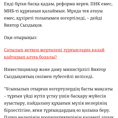
Енді бұған басқа қадам, реформа керек. ПИК емес,
МИБ-ті құрғанын қалаймын. Мұнда тек атауы
емес, құзіреті толығымен өзгертіледі, – дейді
Виктор Сыздықов.
Оқи отырыңыз:
Сатылып кеткен жертөлені тұрғындарға қалай
қайтарып алуға болады?
Инвестициялар және даму министрлігі Виктор
Сыздықовтың сөзімен түбегейлі келіседі.
"Ұсынылып отырған өзгертулердің басты мақсаты
– тұрғын үйді күтіп ұстау үшін басқару жүйесін
ауыстыру, пайдалану құқығын мүлік иелерінің
бірлестігіне, яғни тұрғындардың өз қолына беру.
Пәтер иелерінің кооперативтерінің қызметі ашық