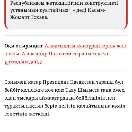
Республикасы жетекшілігінің конструктивті
ұстанымын қуаттаймыз", – деді Қасым-
Жомарт Тоқаев.
Оқи отырыңыз:
Алматыдағы жантүршігерлік жол
апаты: Александр Пак сотта сыраны тек екі
ұрттадым дейді
Сонымен қатар Президент Қазақстан тарапы бұл
бейбіт келісімге қол қою Таяу Шығыста ғана емес,
одан тысқары аймақтарда да бейбітшілік пен
тұрақтылықтың берік негізін қалайтынына кәміл
сенетінін жеткізді.