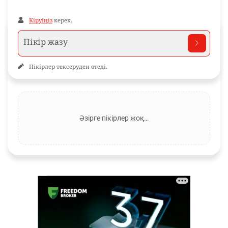
Кіруіңіз
керек.
Пікірлер тексеруден өтеді.
Әзірге пікірлер жоқ…