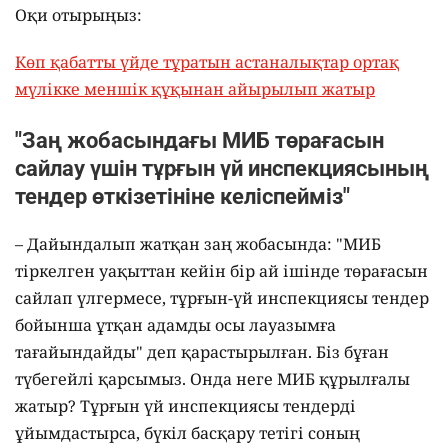
Оқи отырыңыз:
Көп қабатты үйде тұратын астаналықтар ортақ
мүлікке меншік құқынан айырылып жатыр
"Заң жобасындағы МИБ төрағасын
сайлау үшін тұрғын үй инспекциясының
тендер өткізетініне келіспейміз"
– Дайындалып жатқан заң жобасында: "МИБ
тіркелген уақыттан кейін бір ай ішінде төрағасын
сайлап үлгермесе, тұрғын-үй инспекциясы тендер
бойынша ұтқан адамды осы лауазымға
тағайындайды" деп қарастырылған. Біз бұған
түбегейлі қарсымыз. Онда неге МИБ құрылғалы
жатыр? Тұрғын үй инспекциясы тендерді
ұйымдастырса, бүкіл басқару тетігі соның