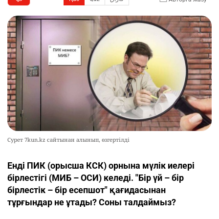
Сурет 7kun.kz сайтынан алынып, өзгертілді
Енді ПИК (орысша КСК) орнына мүлік иелері
бірлестігі (МИБ – ОСИ) келеді. "Бір үй – бір
бірлестік – бір есепшот" қағидасынан
тұрғындар не ұтады? Соны талдаймыз?