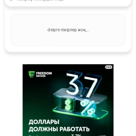
Әзірге пікірлер жоқ…