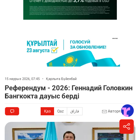
15 наурыз 2026, 07:45
•
Қарлыға Бүйенбай
Референдум - 2026: Геннадий Головкин
Бангкокта дауыс берді
Қаз
Qaz
قازاق
Авторға жазу