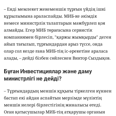
– Енді мемлекет жекеменшік тұрғын үйдің ішкі
құрылымына араласпайды. МИБ-ке әкімдік
немесе министрлік талаптарын мәжбүрлеп қоя
алмайды. Егер МИБ төрағасына сервистік
компаниямен бірлесіп, "қаржы жымқырды" деген
айып тағылып, тұрғындардан арыз түссе, онда
олар сол кезде ғана МИБ-тің іс-әрекетіне араласа
алады, – дейді бізбен сөйлескен Виктор Сыздықов.
Бұған Инвестициялар және даму
министрлігі не дейді?
– Тұрғындардың меншік құқығы тіркелген күннен
бастап екі айдан аспайтын мерзімде мүліктің
меншік иелері бірлестігінің жиналысы өтеді.
Оған қатысушылар МИБ-тің атқарушы органын