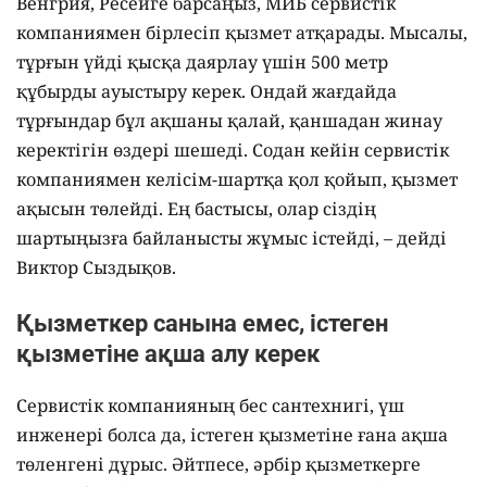
Венгрия, Ресейге барсаңыз, МИБ сервистік
компаниямен бірлесіп қызмет атқарады. Мысалы,
тұрғын үйді қысқа даярлау үшін 500 метр
құбырды ауыстыру керек. Ондай жағдайда
тұрғындар бұл ақшаны қалай, қаншадан жинау
керектігін өздері шешеді. Содан кейін сервистік
компаниямен келісім-шартқа қол қойып, қызмет
ақысын төлейді. Ең бастысы, олар сіздің
шартыңызға байланысты жұмыс істейді, – дейді
Виктор Сыздықов.
Қызметкер санына емес, істеген
қызметіне ақша алу керек
Сервистік компанияның бес сантехнигі, үш
инженері болса да, істеген қызметіне ғана ақша
төленгені дұрыс. Әйтпесе, әрбір қызметкерге