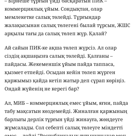
– Бірнеше тұрғын үйді басқаратын ПИК –
коммерциялық ұйым. Сондықтан, олар
мемлекетке салық төлейді. Тұрғындар
жалақысынан салық төлегені былай тұрсын, ЖШС
арқылы тағы да салық төлеп жүр. Қалай?
Ай сайын ПИК-ке ақша төлеп жүрсіз. Ал олар
сіздің ақшаңызға салық төлейді. Қалғаны –
пайдасы. Жекеменшік ұйым пайда таппаса,
қызмет етпейді. Осыдан кейін төлеп жүрген
қаржымыз қайда кетіп жатыр деп сұрап көріңіз.
Ондай жүйенің не керегі бар?
Ал, МИБ – коммерциялық емес ұйым, яғни, пайда
табу мақсатын көздемейді. Жиналған қаржының
барлығы дерлік тұрғын үйді жинауға, жөндеуге
жұмсалады. Сол себепті салық төлеуге міндетті
емес, – дейді "Республикалық тұтынушылар мен