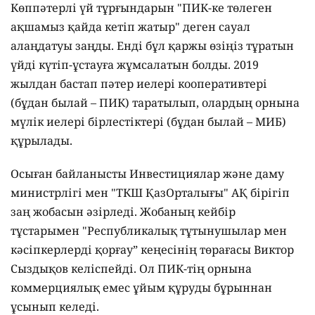
Көппәтерлі үй тұрғындарын "ПИК-ке төлеген
ақшамыз қайда кетіп жатыр" деген сауал
алаңдатуы заңды. Енді бұл қаржы өзіңіз тұратын
үйді күтіп-ұстауға жұмсалатын болды. 2019
жылдан бастап пәтер иелері кооперативтері
(бұдан былай – ПИК) таратылып, олардың орнына
мүлік иелері бірлестіктері (бұдан былай – МИБ)
құрылады.
Осыған байланысты Инвестициялар және даму
министрлігі мен "ТКШ ҚазОрталығы" АҚ бірігіп
заң жобасын әзірледі. Жобаның кейбір
тұстарымен "Республикалық тұтынушылар мен
кәсіпкерлерді қорғау” кеңесінің төрағасы Виктор
Сыздықов келіспейді. Ол ПИК-тің орнына
коммерциялық емес ұйым құруды бұрыннан
ұсынып келеді.