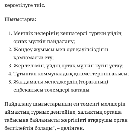
көрсетілуге тиіс.
Шығыстарға:
Меншік иелерінің көппәтерлі тұрғын үйдің
ортақ мүлкін пайдалану;
Жөндеу жұмысы мен өрт қауіпсіздігін
қамтамасыз ету;
Жер телімін, үйдің ортақ мүлкін күтіп ұстау;
Тұтынған коммуналдық қызметтерінің ақысы;
Жалдамалы менеджердің (төрағаның)
еңбекақысы төлемдері жатады.
Пайдалану шығыстарының ең төменгі мөлшерін
аймақтың тұрмыс деңгейіне, халықтың орташа
табысына байланысты жергілікті атқарушы орган
белгілейтін болады", – делінген.