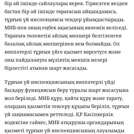
бір ай ішінде сайлаулары керек. Тіркелген кезден
бастап бір ай ішінде төрағасын айқындамаса,
тұрғын үй инспекциясы тендер ұйымдастырады.
МИБ-пен оның еңбек ақысының көлемін келіседі.
Төрағаға төленетін айлық мөлшері белгіленген
базалық айлық мөлшерінен кем болмайды. Ол
көппәтерлі тұрғын үйге қызмет көрсетуге және
оны пайдалануға мүліктің меншік иелері
бірлестігі атынан шарт жасасады.
Тұрғын үй инспекциясының көппәтерлі үйді
басқару функциясын беру туралы шарт жасасуына
жол беріледі. МИБ құру, қайта құру және тарату,
олардың қызметін тексеру құқығы беріліп, тұрғын
үй заңнамасымен реттеледі. ҚР Кәсіпкерлік
кодексіне сәйкес, МИБ атқарушы органдарының
қызметі тұрғын үй инспекциясының лауазымды