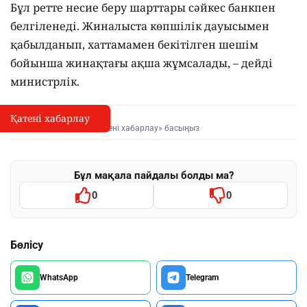
Бұл ретте несие беру шарттары сәйкес банкпен
белгіленеді. Жиналыста көпшілік дауысымен
қабылданып, хаттамамен бекітілген шешім
бойынша жинақтағы ақша жұмсалады, – дейді
министрлік.
Қатені хабарлау
Қате туралы хабарлау
I
Мәтінді белгілеп, «Қатені хабарлау» басыңыз
Бұл мақала пайдалы болды ма?
0
0
Бөлісу
WhatsApp
Telegram