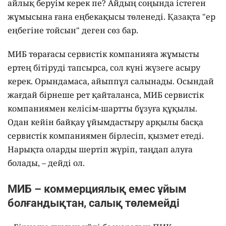
айлық беруім керек пе? Айдың соңында істеген
жұмысына ғана еңбекақысы төленеді. Қазақта "ер
еңбегіне тойсын" деген сөз бар.
МИБ төрағасы сервистік компанияға жұмысты
ертең бітіруді тапсырса, сол күні жүзеге асыру
керек. Орындамаса, айыппұл салынады. Осындай
жағдай бірнеше рет қайталанса, МИБ сервистік
компаниямен келісім-шартты бұзуға құқылы.
Одан кейін байқау ұйымдастыру арқылы басқа
сервистік компаниямен бірлесіп, қызмет етеді.
Нарықта оларды шертіп жүріп, таңдап алуға
болады, – дейді ол.
МИБ – коммерциялық емес ұйым
болғандықтан, салық төлемейді