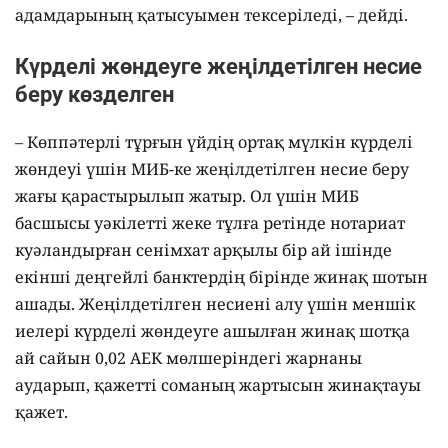
адамдарының қатысуымен тексеріледі, – дейді.
Күрделі жөндеуге жеңілдетілген несие
беру көзделген
– Көппәтерлі тұрғын үйдің ортақ мүлкін күрделі
жөндеуі үшін МИБ-ке жеңілдетілген несие беру
жағы қарастырылып жатыр. Ол үшін МИБ
басшысы уәкілетті жеке тұлға ретінде нотариат
куәландырған сенімхат арқылы бір ай ішінде
екінші деңгейлі банктердің бірінде жинақ шотын
ашады. Жеңілдетілген несиені алу үшін меншік
иелері күрделі жөндеуге ашылған жинақ шотқа
ай сайын 0,02 АЕК мөлшеріндегі жарнаны
аударып, қажетті соманың жартысын жинақтауы
қажет.