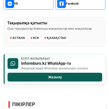
VK
Facebook
Тақырыпқа қатысты
Осы тақырыптар бойынша жаңалықтар мен мақалалар
АСТАНА
КСК
ҚАЗАҚСТАН
БІЗГЕ ЖАЗЫЛЫҢЫЗ
Informburo.kz WhatsApp-та
Жаңалықтарды WhatsApp арнамыздан алыңыз.
Жазылу
ПІКІРЛЕР