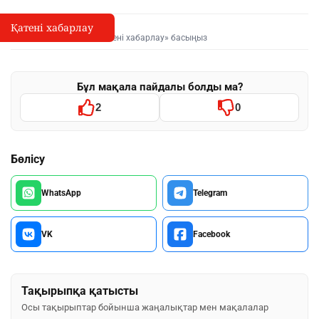
Қатені хабарлау
Қате туралы хабарлау
I
Мәтінді белгілеп, «Қатені хабарлау» басыңыз
Бұл мақала пайдалы болды ма?
2
0
Бөлісу
WhatsApp
Telegram
VK
Facebook
Тақырыпқа қатысты
Осы тақырыптар бойынша жаңалықтар мен мақалалар