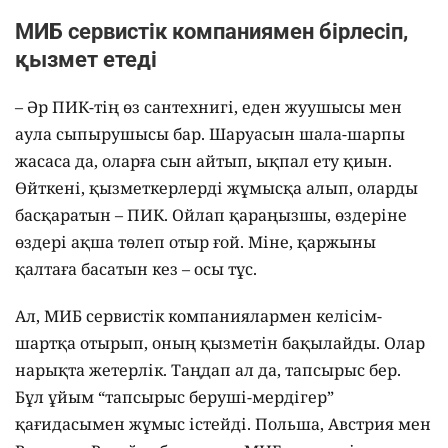
МИБ сервистік компаниямен бірлесіп,
қызмет етеді
– Әр ПИК-тің өз сантехнигі, еден жуушысы мен
аула сыпырушысы бар. Шаруасын шала-шарпы
жасаса да, оларға сын айтып, ықпал ету қиын.
Өйткені, қызметкерлерді жұмысқа алып, оларды
басқаратын – ПИК. Ойлап қараңызшы, өздеріне
өздері ақша төлеп отыр ғой. Міне, қаржыны
қалтаға басатын кез – осы тұс.
Ал, МИБ сервистік компаниялармен келісім-
шартқа отырып, оның қызметін бақылайды. Олар
нарықта жетерлік. Таңдап ал да, тапсырыс бер.
Бұл ұйым “тапсырыс беруші-мердігер”
қағидасымен жұмыс істейді. Польша, Австрия мен