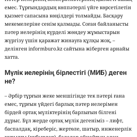
емес. Тұрғындардың көппәтерлі үйге көрсетілетін
қызмет сапасына көңілдері толмайды. Басқару
мекемелеріне сенім қалмады. Соған байланысты
пәтер иелерінің күрделі жөндеу жұмыстарын
жүргізу үшін қаражат жинауға құлқы жоқ, –
делінген informburo.kz сайтына жіберген арнайы
хатта.
Мүлік иелерінің бірлестігі (МИБ) деген
не?
– Әрбір тұрғын жеке меншігінде тек пәтері ғана
емес, тұрғын үйдегі барлық пәтер иелерімен
бірдей ортақ мүліктерінің барлығын білгені
дұрыс. Бұл жерде ортақ мүлік дегеніміз – лифт,
баспалдақ, кіреберіс, жертөле, шатыр, инженерлік
құрылғы (құбырлар), балалар ойнайтын алаң.