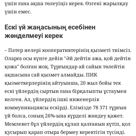
үшін ғана ақша төлеуіңіз керек. Өзгені жарылқау
үшін емес.
Ескі үй жаңасының есебінен
жөнделмеуі керек
– Пәтер иелері кооперативтерінің қызметі тиімсіз.
Оларға осы күнге дейін "Әй дейтін ажа, қой дейтін
қожа" болған жоқ. Тұрғындар ай сайын төлейтін
ақшасына сай қызмет алмайды. ПИК
қызметкерлерінің айтуынша, 20 жыл бойы тек
ескі үйлердің сыртын ғана бірқалыпты ұстаумен
келген. Ал, үйлердің ішкі инженерлік
коммуникациясы ескірді. Елімізде 78 371 тұрғын
үй болса, соның 26%-ына күрделі жөндеу қажет.
Мемлекет бұл үйлердің құлап қалғанын күтіп, қол
қусырып қарап отыра бермеу керектігін түсінді.