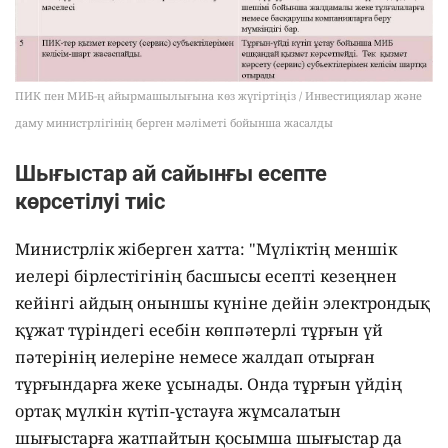
ПИК пен МИБ-ң айырмашылығына көз жүгіртіңіз / Инвестициялар және
даму министрлігінің берген мәліметі бойынша жасалды
Шығыстар ай сайынғы есепте
көрсетілуі тиіс
Министрлік жіберген хатта: "Мүліктің меншік
иелері бірлестігінің басшысы есепті кезеңнен
кейінгі айдың оныншы күніне дейін электрондық
құжат түріндегі есебін көппәтерлі тұрғын үй
пәтерінің иелеріне немесе жалдап отырған
тұрғындарға жеке ұсынады. Онда тұрғын үйдің
ортақ мүлкін күтіп-ұстауға жұмсалатын
шығыстарға жатпайтын қосымша шығыстар да