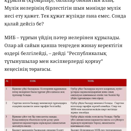
Мүлік иелерінің бірлестігін шын мәнінде мүлік
иесі ету қажет. Тек құжат жүзінде ғана емес. Сонда
қалай дейсіз бе?
МИБ – тұрғын үйдің пәтер иелерінен құрылады.
Олар ай сайын қанша теңгеден жинау керектігін
өздері белгілейді, – дейді "Республикалық
тұтынушылар мен кәсіпкерлерді қорғау”
кеңесінің төрағасы.