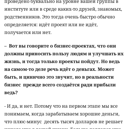
проведено буквально на уровне вашей группы в
институте или в среде каких-то друзей, знакомых,
родственников. Это тогда очень быстро обычно
определяется: идёт проект или не идёт,
получается или нет.
–
Вот вы говорите о
бизнес
-
проектах,
что
они
должны
приносить
пользу
людям
и
улучшать
их
жизнь,
и
тогда
только
проекты
пойдут. Но
ведь
на
самом-то
деле
речь
идёт
о
деньгах.
Может
быть
,
и
цинично
это
звучит,
но
в реальности
бизнес
прежде
всего
создаётся
ради
прибыли
ведь
?
- И да, и нет. Потому что на первом этапе мы все
понимаем, когда зарабатываем хорошие деньги,
что плюс-минус десять тысяч долларов не решает