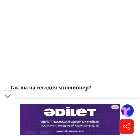
–
Так в
ы
на сегодня
миллионер
?
– Ну, я не тот человек, который откладывает
деньги под подушку, я их обычно вкладываю
дальше в какие-то интернет-проекты, в какие-то
другие идеи. Поэтому у меня постоянно идёт
движение денег очень большое.