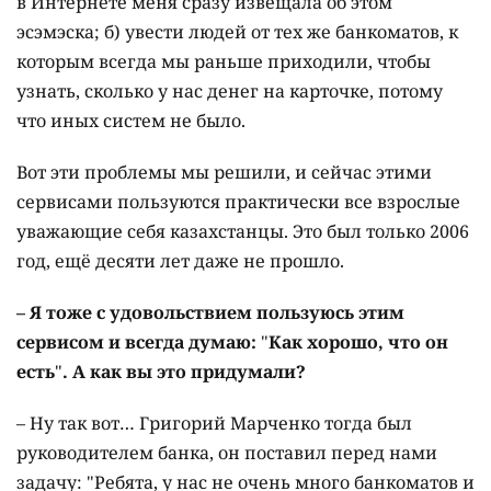
в Интернете меня сразу извещала об этом
эсэмэска; б) увести людей от тех же банкоматов, к
которым всегда мы раньше приходили, чтобы
узнать, сколько у нас денег на карточке, потому
что иных систем не было.
Вот эти проблемы мы решили, и сейчас этими
сервисами пользуются практически все взрослые
уважающие себя казахстанцы. Это был только 2006
год, ещё десяти лет даже не прошло.
–
Я
тоже
с
удовольствием
пользуюсь
этим
сервисом
и
всегда
думаю
:
"
Как
хорошо,
что
он
есть
"
.
А
как
вы
это
придумали
?
– Ну так вот… Григорий Марченко тогда был
руководителем банка, он поставил перед нами
задачу: "Ребята, у нас не очень много банкоматов и