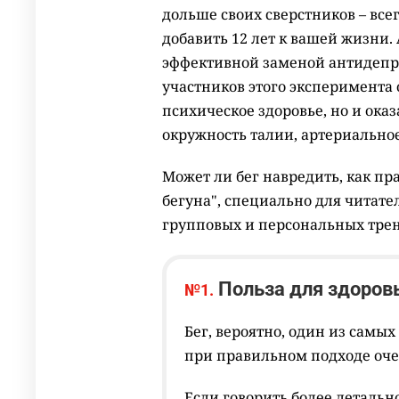
дольше своих сверстников – все
добавить 12 лет к вашей жизни.
эффективной заменой антидепре
участников этого эксперимента 
психическое здоровье, но и ока
окружность талии, артериально
Может ли бег навредить, как пр
бегуна", специально для читате
групповых и персональных трени
Польза для здоров
№1.
Бег, вероятно, один из самы
при правильном подходе оче
Если говорить более детально