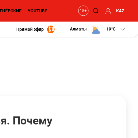
ТНЁРСКИЕ
YOUTUBE
KAZ
Алматы
+19
C
Прямой эфир
ья. Почему