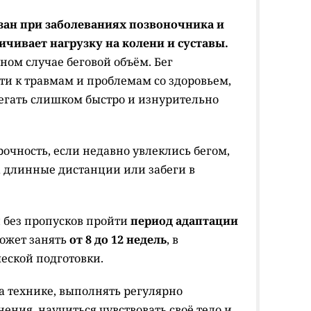
зан при заболеваниях позвоночника и
ичивает нагрузку на колени и суставы.
нном случае беговой объём. Бег
ти к травмам и проблемам со здоровьем,
бегать слишком быстро и изнурительно
рочность, если недавно увлеклись бегом,
а длинные дистанции или забеги в
и без пропусков пройти
период адаптации
может занять
от 8 до 12 недель
, в
еской подготовки.
а технике, выполнять регулярно
ния, научиться чувствовать своё тело и