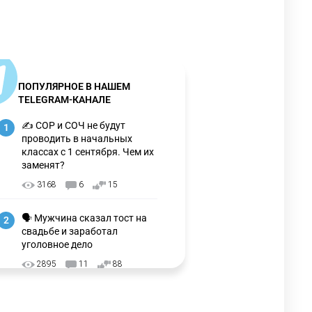
ПОПУЛЯРНОЕ В НАШЕМ
TELEGRAM-КАНАЛЕ
✍️ СОР и СОЧ не будут
1
проводить в начальных
классах с 1 сентября. Чем их
заменят?
3168
6
15
🗣 Мужчина сказал тост на
2
свадьбе и заработал
уголовное дело
2895
11
88
🗣 "Мама, я не хотела этого".
3
Переписку из телефона