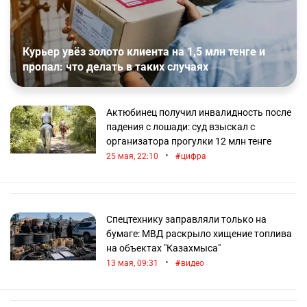
Курьер увёз золото клиента на 1,5 млн тенге и
пропал: что делать в таких случаях
Актюбинец получил инвалидность после
падения с лошади: суд взыскал с
организатора прогулки 12 млн тенге
•
25 мая, 22:10
цифра
Спецтехнику заправляли только на
бумаге: МВД раскрыло хищение топлива
на объектах "Казахмыса"
•
13 мая, 09:31
видео