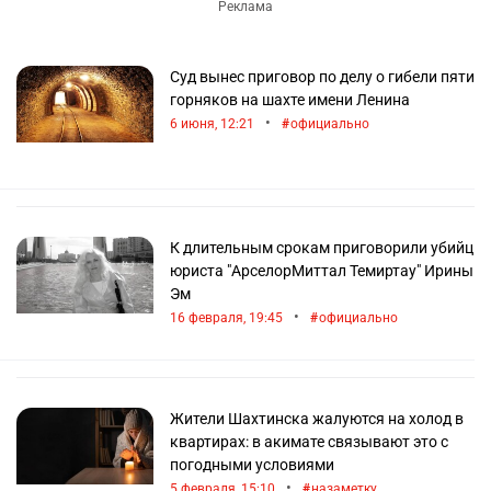
Суд вынес приговор по делу о гибели пяти
горняков на шахте имени Ленина
•
6 июня, 12:21
официально
К длительным срокам приговорили убийц
юриста "АрселорМиттал Темиртау" Ирины
Эм
•
16 февраля, 19:45
официально
Жители Шахтинска жалуются на холод в
квартирах: в акимате связывают это с
погодными условиями
•
5 февраля, 15:10
назаметку