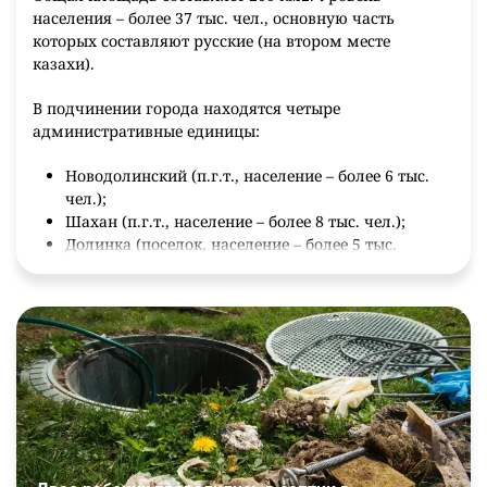
населения – более 37 тыс. чел., основную часть
которых составляют русские (на втором месте
казахи).
В подчинении города находятся четыре
административные единицы:
Новодолинский (п.г.т., население – более 6 тыс.
чел.);
Шахан (п.г.т., население – более 8 тыс. чел.);
Долинка (поселок, население – более 5 тыс.
чел.);
Северо-Западный.
Градообразующими предприятиями являются два.
Первое – АО «АрселорМиттал Термитау». В его
состав входят четыре шахты по добыче угля.
Второе – завод, изготавливающий средства малой
механизации и оборудование нестандартного типа.
Также есть крупный производитель копченостей и
колбас.