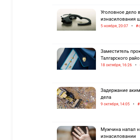
Уголовное дело 
изнасилования ш
•
5 ноября, 20:07
Заместитель про
Талгарского рай
•
18 октября, 16:26
Задержание аким
дела
•
9 октября, 14:05
Мужчина напал на
изнасиловании