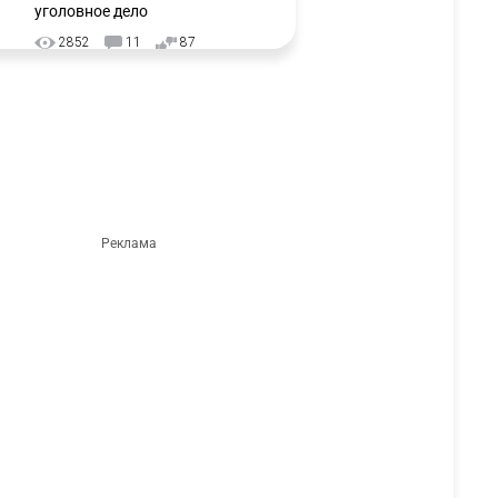
уголовное дело
2852
11
87
⚠️ Доброе утро, друзья!
3
Предлагаем обзор главных
новостей за 4 августа
2673
0
1
🗣Глава государства
4
направил телеграмму
соболезнования родным и
близким Халық қаһарманы
Ивана Гапича
2684
2
42
🇫🇷 Клуб ПСЖ объявил об
5
открытии своей футбольной
академии в Астане
2677
2
39