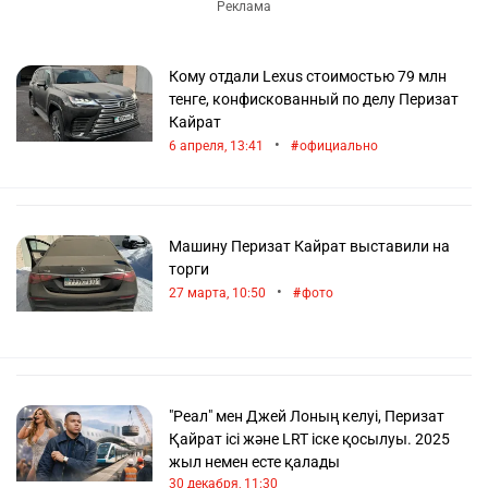
Кому отдали Lexus стоимостью 79 млн
тенге, конфискованный по делу Перизат
Кайрат
•
6 апреля, 13:41
официально
Машину Перизат Кайрат выставили на
торги
•
27 марта, 10:50
фото
"Реал" мен Джей Лоның келуі, Перизат
Қайрат ісі және LRT іске қосылуы. 2025
жыл немен есте қалады
30 декабря, 11:30