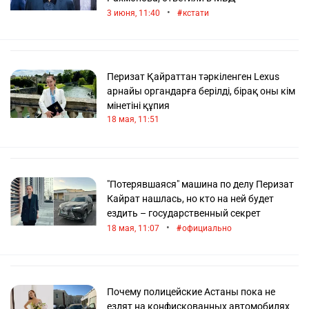
•
3 июня, 11:40
кстати
Перизат Қайраттан тәркіленген Lexus
арнайы органдарға берілді, бірақ оны кім
мінетіні құпия
18 мая, 11:51
"Потерявшаяся" машина по делу Перизат
Кайрат нашлась, но кто на ней будет
ездить – государственный секрет
•
18 мая, 11:07
официально
Почему полицейские Астаны пока не
ездят на конфискованных автомобилях