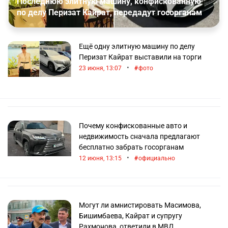
Последнюю элитную машину, конфискованную
по делу Перизат Кайрат, передадут госорганам
Ещё одну элитную машину по делу
Перизат Кайрат выставили на торги
•
23 июня, 13:07
фото
Почему конфискованные авто и
недвижимость сначала предлагают
бесплатно забрать госорганам
•
12 июня, 13:15
официально
Могут ли амнистировать Масимова,
Бишимбаева, Кайрат и супругу
Рахмонова, ответили в МВД