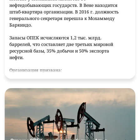
нефтедобывающих государств. В Вене находится
штаб-квартира организации. В 2016 г. должность
генерального секретаря перешла к Мохаммеду
Баркиндо.
Запасы ОПЕК исчисляются 1,2 тыс. млрд.
баррелей, что составляет две третьих мировой
ресурсной базы, 35% добычи и 50% экспорта
нефти.
Организация призвана:
координировать деятельность входящих в нее
государств и разрабатывать общую политику
нефтедобычи;
поддерживать стабильные котировки и
поставки потребителям;
создавать условия для получения
положительных результатов от
инвестирования в нефтяной бизнес.