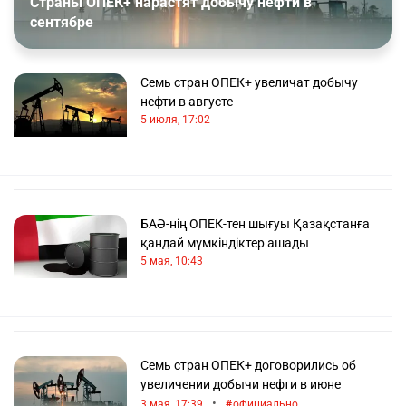
Страны ОПЕК+ нарастят добычу нефти в
Два раза в год на встречах ОПЕК присутствуют
сентябре
Министры энергетики от каждой страны. Они
оценивают текущее состояние рынка, делают
прогноз на будущее и разрабатывают механизмы
совершенствования отрасли. Утверждается
Семь стран ОПЕК+ увеличат добычу
перечень действий, предпринимаемых для
нефти в августе
достижения общих целей. Ключевым фактором
5 июля, 17:02
для решения о сокращении или увеличении
интенсивности добычи нефти является актуальный
уровень рыночного спроса.
БАӘ-нің ОПЕК-тен шығуы Қазақстанға
қандай мүмкіндіктер ашады
5 мая, 10:43
Семь стран ОПЕК+ договорились об
увеличении добычи нефти в июне
•
3 мая, 17:39
официально