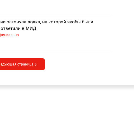
ии затонула лодка, на которой якобы были
о ответили в МИД
фициально
ледующая страница