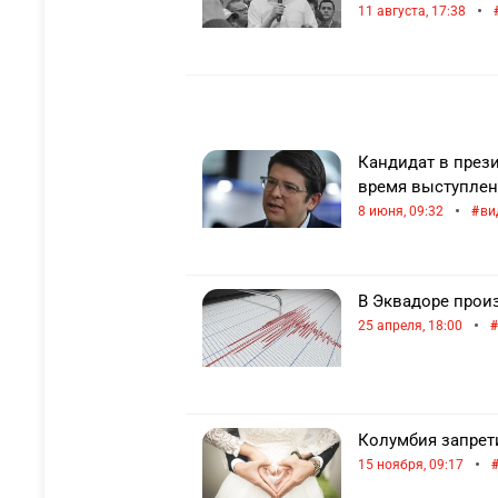
•
11 августа, 17:38
Кандидат в през
время выступле
•
8 июня, 09:32
ви
В Эквадоре прои
•
25 апреля, 18:00
Колумбия запрет
•
15 ноября, 09:17