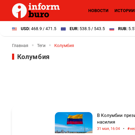
НОВОСТИ
ИСТОРИИ
USD:
468.9 / 471.5
EUR:
538.5 / 543.5
RUB:
5.5
Главная
Теги
Колумбия
Колумбия
В Колумбии през
насилия
•
31 мая, 16:04
не