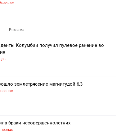
неонас
иденты Колумбии получил пулевое ранение во
ния
део
зошло землетрясение магнитудой 6,3
неонас
ила браки несовершеннолетних
неонас