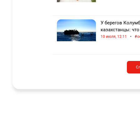
У берегов Колумб
казахстанцы: чт
•
10 июля, 12:11
о
С