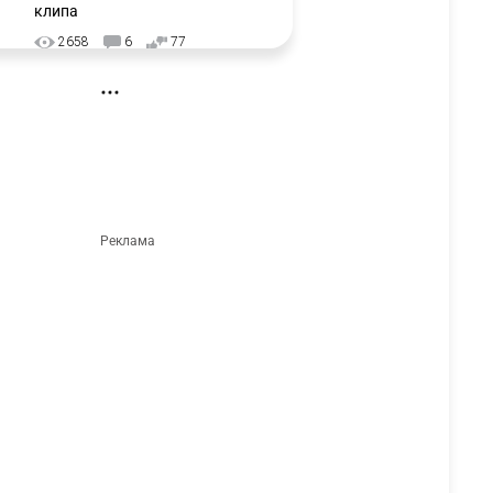
клипа
2658
6
77
❌ США готовят закон об
3
экстренном отключении ИИ
2692
1
39
🗣 Мужчина сказал тост на
4
свадьбе и заработал
уголовное дело
2357
11
79
🗣Глава государства
5
направил телеграмму
соболезнования родным и
близким Халық қаһарманы
Ивана Гапича
2388
2
41
🇫🇷 Клуб ПСЖ объявил об