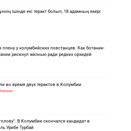
үннің ішінде екі теракт болып, 18 адамның өмірі
 плену у колумбийских повстанцев. Как ботаник-
тании рискнул жизнью ради редких орхидей
ли во время двух терактов в Колумбии
неонас
голову". В Колумбии скончался кандидат в
ль Урибе Турбай