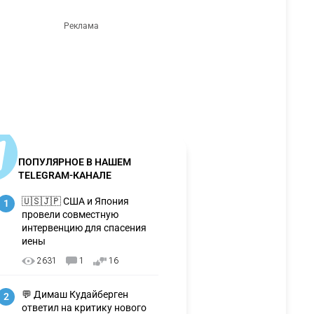
ПОПУЛЯРНОЕ В НАШЕМ
TELEGRAM-КАНАЛЕ
🇺🇸🇯🇵 США и Япония
1
провели совместную
интервенцию для спасения
иены
2631
1
16
💬 Димаш Кудайберген
2
ответил на критику нового