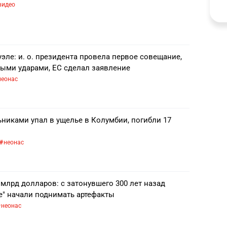
видео
эле: и. о. президента провела первое совещание,
выми ударами, ЕС сделал заявление
неонас
никами упал в ущелье в Колумбии, погибли 17
неонас
млрд долларов: с затонувшего 300 лет назад
е" начали поднимать артефакты
неонас