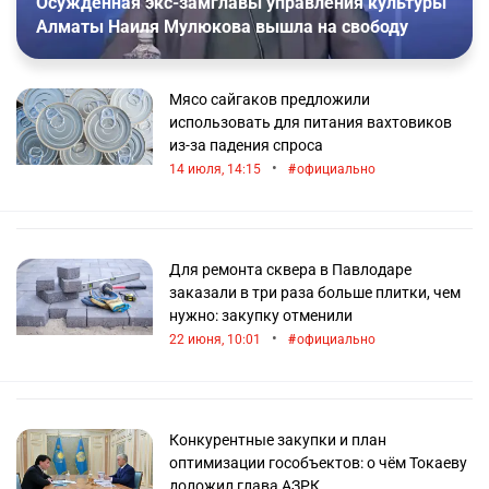
договору или несостоявшимся закупкам;
Осуждённая экс-замглавы управления культуры
с привлечением бирж.
Алматы Наиля Мулюкова вышла на свободу
У каждого из таких способов есть свои
функциональные и законодательные особенности,
Мясо сайгаков предложили
однако главная их цель — обеспечить
использовать для питания вахтовиков
прозрачность и целевой расход муниципальных
из-за падения спроса
средств.
•
14 июля, 14:15
официально
Зачем участвовать в тендерах?
Участие в тендерах для предпринимателей — это
Для ремонта сквера в Павлодаре
гарантированное наличие заказчика, работа на
заказали в три раза больше плитки, чем
собственную репутацию,а также необходимый
нужно: закупку отменили
стабильный уровень загрузки производства.
•
22 июня, 10:01
официально
Стать поставщиком может не только крупная
компания, но и мелкий предприниматель: все, что
понадобится — электронная подпись, набор
Конкурентные закупки и план
необходимых документов и рабочий компьютер.
оптимизации гособъектов: о чём Токаеву
доложил глава АЗРК