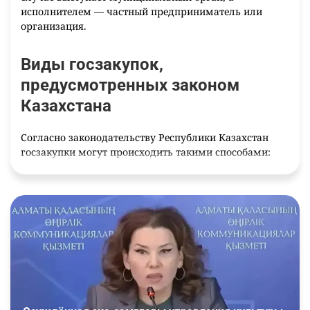
исполнителем — частный предприниматель или
организация.
Виды госзакупок,
предусмотренных законом
Казахстана
Согласно законодательству Республики Казахстан
госзакупки могут происходить такими способами:
на конкурсной основе — тендеры бывают
открытые, с предварительным отсеиванием
участников по тем или иным параметрам, а
также с двухэтапным отбором;
в формате аукциона — автоматически
побеждает предложение с наименьшей
стоимостью;
по запросу предложений цены;
из определенного единого источника — по