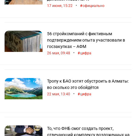
Если вам интересна актуальная информация о
•
17 июня, 15:22
официально
том, как проходят электронные торги в РК, а также
последние новости по теме госзакупок — следите
за обновлениями на новостном портале
informburo.kz.
56 стройкомпаний с фиктивным
подтверждением опыта участвовали в
госзакупках – АФМ
•
26 мая, 09:48
цифра
Тропу к БАО хотят обустроить в Алматы:
во сколько это обойдётся
•
22 мая, 13:40
цифра
То, что ФНБ смог создать проект,
отвечающий комплексу возложенных на