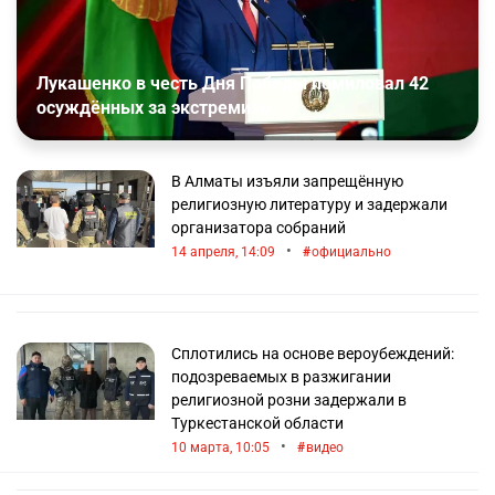
Лукашенко в честь Дня Победы помиловал 42
осуждённых за экстремизм
В Алматы изъяли запрещённую
религиозную литературу и задержали
организатора собраний
•
14 апреля, 14:09
официально
Cплотились на основе вероубеждений:
подозреваемых в разжигании
религиозной розни задержали в
Туркестанской области
•
10 марта, 10:05
видео