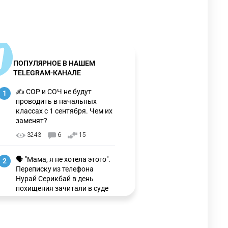
ПОПУЛЯРНОЕ В НАШЕМ
TELEGRAM-КАНАЛЕ
✍️ СОР и СОЧ не будут
1
проводить в начальных
классах с 1 сентября. Чем их
заменят?
3243
6
15
🗣 "Мама, я не хотела этого".
2
Переписку из телефона
Нурай Серикбай в день
похищения зачитали в суде
3148
0
21
🗣 Мужчина сказал тост на