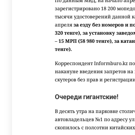
По данным МВД, на начало апре
зарегистрировано 18 200 мопедов
тысячи удостоверений данной кат
апреля
за езду без номеров и п
320 тенге), за установку заве
– 15 МРП (58 980 тенге), за ката
тенге).
Корреспондент Informburo.kz 
накануне введения запретов на
скутеров без прав и регистрации
Очереди гигантские!
В десять утра на парковке сто
автовладельцев №1 по адресу ул
скопилось с полсотни китайских