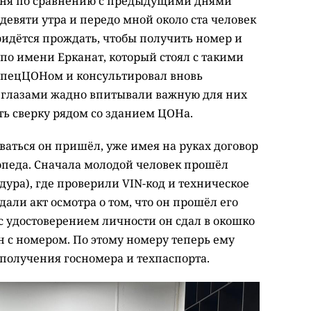
одня по сравнению с предыдущими днями
 девяти утра и передо мной около ста человек
придётся прождать, чтобы получить номер и
 по имени Ерканат, который стоял с такими
 спецЦОНом и консультировал вновь
 глазами жадно впитывали важную для них
ь сверку рядом со зданием ЦОНа.
ваться он пришёл, уже имея на руках договор
педа. Сначала молодой человек прошёл
дура), где проверили VIN-код и техническое
али акт осмотра о том, что он прошёл его
 с удостоверением личности он сдал в окошко
н с номером. По этому номеру теперь ему
 получения госномера и техпаспорта.