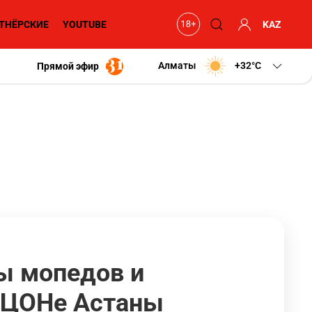
ТНЁРСКИЕ
YOUTUBE
KAZ
Алматы
+32
C
Прямой эфир
цы мопедов и
ецЦОНе Астаны