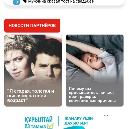
🗣 Мужчина сказал тост на свадьбе и
3
заработал уголовное дело
2988
11
88
НОВОСТИ ПАРТНЁРОВ
🐏 Скота больше, а мясо дороже. Почему в
4
Казахстане продолжают расти цены на
баранину и конину
2648
5
17
⚠️ Доброе утро, друзья! Предлагаем обзор
5
главных новостей за 4 августа
2774
0
1
🗣Глава государства направил телеграмму
6
соболезнования родным и близким Халық
қаһарманы Ивана Гапича
2760
2
42
🇫🇷 Клуб ПСЖ объявил об открытии своей
7
футбольной академии в Астане