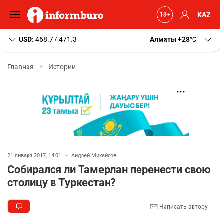
KAZ
USD:
468.7 / 471.3
Алматы
+28
C
Главная
Истории
21 января 2017, 14:01
•
Андрей Михайлов
Собирался ли Тамерлан перенести свою
столицу в Туркестан?
Написать автору