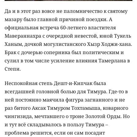
Да и в этот раз вовсе не паломничество к святому
мазару было главной причиной поездки. А
официальная встреча 60-летнего властителя
Мавераннахра с очередной невестой, юной Тукель
Ханым, дочкой могулистанского Хызр Ходжи-хана.
Брак с дочерью соперника был политическим и
сулил в том числе усиление влияния Тамерлана в
Степи.
Неспокойная степь Дешт-и-Кипчак была
всегдашней головной болью для Тимура. Где-то в
ней постоянно маячила фигура загнанного и не
раз битого Аксак Тимуром Тохтамыша, коварного
чингизида, мечтавшего о троне Золотой Орды. Но
и тут всё складывалось в пользу Тимура –
проблема решится, если он сам посадит