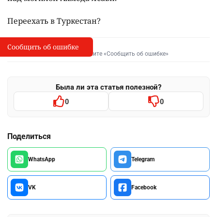
Переехать в Туркестан?
Сообщить об ошибке
Сообщить об опечатке
I
Выделите фрагмент и нажмите «Сообщить об ошибке»
Была ли эта статья полезной?
0
0
Поделиться
WhatsApp
Telegram
VK
Facebook