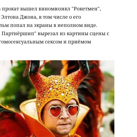
 в прокат вышел киномюзикл "Рокетмен",
лтона Джона, в том числе о его
льм попал на экраны в неполном виде.
 Партнёршип" вырезал из картины сцены с
гомосексуальным сексом и приёмом