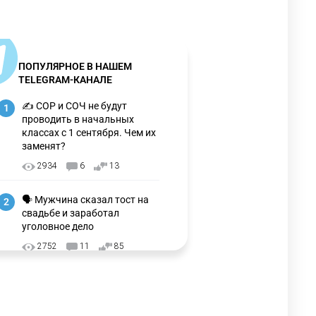
ПОПУЛЯРНОЕ В НАШЕМ
TELEGRAM-КАНАЛЕ
✍️ СОР и СОЧ не будут
1
проводить в начальных
классах с 1 сентября. Чем их
заменят?
2934
6
13
🗣 Мужчина сказал тост на
2
свадьбе и заработал
уголовное дело
2752
11
85
🗣Глава государства
3
направил телеграмму
соболезнования родным и