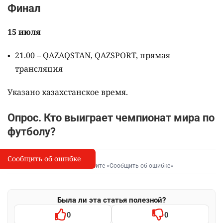
Финал
15 июля
21.00 – QAZAQSTAN, QAZSPORT, прямая
трансляция
Указано казахстанское время.
Опрос. Кто выиграет чемпионат мира по
футболу?
Сообщить об ошибке
Сообщить об опечатке
I
Выделите фрагмент и нажмите «Сообщить об ошибке»
Была ли эта статья полезной?
0
0