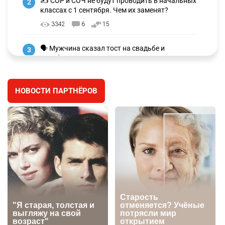
✍️ СОР и СОЧ не будут проводить в начальных
2
классах с 1 сентября. Чем их заменят?
3342
6
15
🗣 Мужчина сказал тост на свадьбе и
3
заработал уголовное дело
3044
11
88
НОВОСТИ ПАРТНЁРОВ
🐏 Скота больше, а мясо дороже. Почему в
4
Казахстане продолжают расти цены на
баранину и конину
2746
5
18
⚠️ Доброе утро, друзья! Предлагаем обзор
5
главных новостей за 4 августа
2830
0
1
🗣Глава государства направил телеграмму
6
соболезнования родным и близким Халық
қаһарманы Ивана Гапича