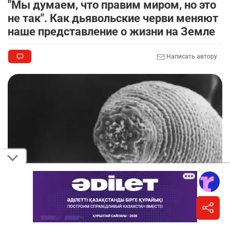
"Мы думаем, что правим миром, но это
не так". Как дьявольские черви меняют
наше представление о жизни на Земле
Написать автору
Дьявольский червь под микроскопом / Фото Gaetan Borgonie et al., Nature,
2011