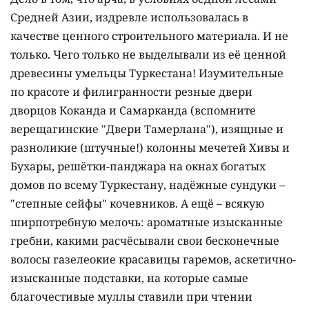
Средней Азии, издревле использовалась в
качестве ценного строительного материала. И не
только. Чего только не выделывали из её ценной
древесины умельцы Туркестана! Изумительные
по красоте и филигранности резные двери
дворцов Коканда и Самарканда (вспомните
верещагинские "Двери Тамерлана"), изящные и
разноликие (штучные!) колонны мечетей Хивы и
Бухары, решётки-панджара на окнах богатых
домов по всему Туркестану, надёжные сундуки –
"степные сейфы" кочевников. А ещё – всякую
ширпотребную мелочь: ароматные изысканные
гребни, какими расчёсывали свои бесконечные
волосы газелеокие красавицы гаремов, аскетично-
изысканные подставки, на которые самые
благочестивые муллы ставили при чтении