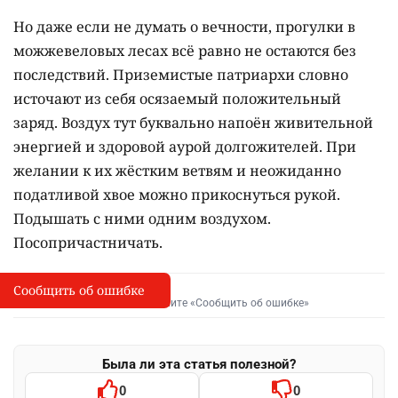
Но даже если не думать о вечности, прогулки в
можжевеловых лесах всё равно не остаются без
последствий. Приземистые патриархи словно
источают из себя осязаемый положительный
заряд. Воздух тут буквально напоён живительной
энергией и здоровой аурой долгожителей. При
желании к их жёстким ветвям и неожиданно
податливой хвое можно прикоснуться рукой.
Подышать с ними одним воздухом.
Посопричастничать.
Сообщить об ошибке
Сообщить об опечатке
I
Выделите фрагмент и нажмите «Сообщить об ошибке»
Была ли эта статья полезной?
0
0