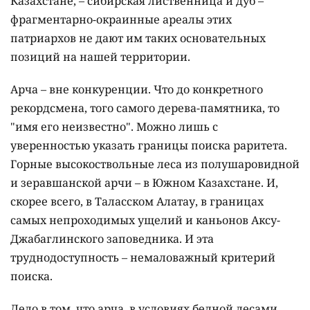
Казахстане, – сибирская лиственница и дуб –
фрагментарно-окраинные ареалы этих
патриархов не дают им таких основательных
позиций на нашей территории.
Арча – вне конкуренции. Что до конкретного
рекордсмена, того самого дерева-памятника, то
"имя его неизвестно". Можно лишь с
уверенностью указать границы поиска раритета.
Горные высокоствольные леса из полушаровидной
и зеравшанской арчи – в Южном Казахстане. И,
скорее всего, в Таласском Алатау, в границах
самых непроходимых ущелий и каньонов Аксу-
Джабаглинского заповедника. И эта
труднодоступность – немаловажный критерий
поиска.
Дело в том, что арча, в условиях бедной лесами