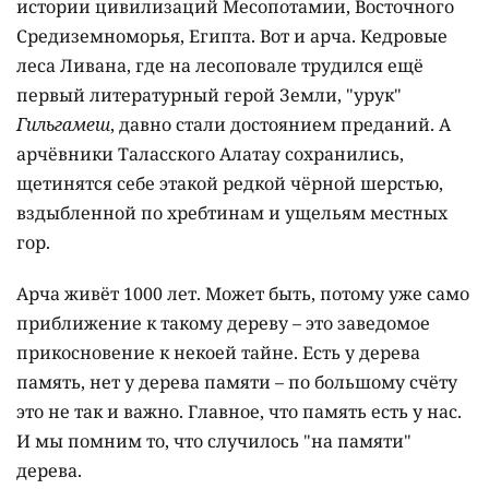
истории цивилизаций Месопотамии, Восточного
Средиземноморья, Египта. Вот и арча. Кедровые
леса Ливана, где на лесоповале трудился ещё
первый литературный герой Земли, "урук"
Гильгамеш
, давно стали достоянием преданий. А
арчёвники Таласского Алатау
сохранились,
щетинятся себе этакой редкой чёрной шерстью,
вздыбленной по хребтинам и ущельям местных
гор.
Арча живёт 1000 лет. Может быть, потому уже само
приближение к такому дереву – это заведомое
прикосновение к некоей тайне. Есть у дерева
память, нет у дерева памяти – по большому счёту
это не так и важно. Главное, что память есть у нас.
И мы помним то, что случилось "на памяти"
дерева.