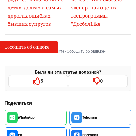
детях, долгах и самых
экспертная оценка
дорогих ошибках
госпрограммы
бывших супругов
"ДосболLike"
Сообщить об ошибке
Сообщить об опечатке
I
Выделите фрагмент и нажмите «Сообщить об ошибке»
Была ли эта статья полезной?
5
0
Поделиться
WhatsApp
Telegram
VK
Facebook