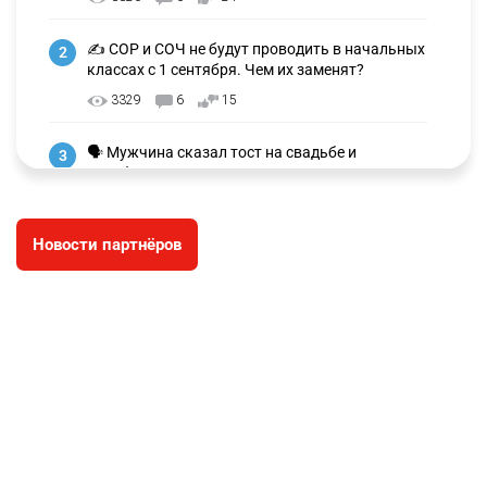
✍️ СОР и СОЧ не будут проводить в начальных
2
классах с 1 сентября. Чем их заменят?
3329
6
15
🗣 Мужчина сказал тост на свадьбе и
3
заработал уголовное дело
3038
11
88
Новости партнёров
🐏 Скота больше, а мясо дороже. Почему в
4
Казахстане продолжают расти цены на
баранину и конину
2730
5
18
⚠️ Доброе утро, друзья! Предлагаем обзор
5
главных новостей за 4 августа
2823
0
1
🗣Глава государства направил телеграмму
6