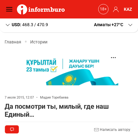
KAZ
USD:
468.3 / 470.9
Алматы
+27
C
Главная
Истории
7 июля 2015, 12:07
•
Мадия Торебаева
Да посмотри ты, милый, где наш
Единый…
Написать автору