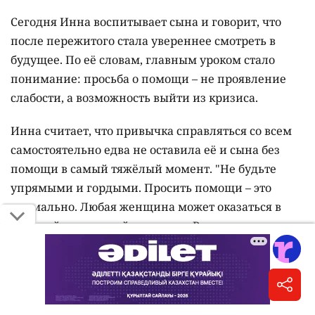
Сегодня Инна воспитывает сына и говорит, что
после пережитого стала увереннее смотреть в
будущее. По её словам, главным уроком стало
понимание: просьба о помощи – не проявление
слабости, а возможность выйти из кризиса.
Инна считает, что привычка справляться со всем
самостоятельно едва не оставила её и сына без
помощи в самый тяжёлый момент. "Не будьте
упрямыми и гордыми. Просить помощи – это
нормально. Любая женщина может оказаться в
сложной жизненной ситуации. Вопрос в том,
обратится она за поддержкой или останется один
на один со своими проблемами".
С 2021 года ресурсные центры работают и с