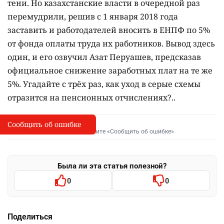
тени. Но казахстанские власти в очередной раз
перемудрили, решив с 1 января 2018 года
заставить и работодателей вносить в ЕНПФ по 5%
от фонда оплаты труда их работников. Вывод здесь
один, и его озвучил Азат Перуашев, предсказав
официальное снижение заработных плат на те же
5%. Угадайте с трёх раз, как уход в серые схемы
отразится на пенсионных отчислениях?..
Сообщить об ошибке
Сообщить об опечатке
I
Выделите фрагмент и нажмите «Сообщить об ошибке»
Была ли эта статья полезной?
0
0
Поделиться