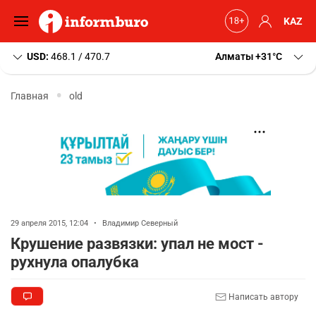
KAZ
USD:
468.1 / 470.7
Алматы
+31
C
Главная
old
29 апреля 2015, 12:04
•
Владимир Северный
Крушение развязки: упал не мост -
рухнула опалубка
Написать автору