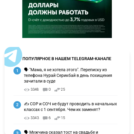
ПОПУЛЯРНОЕ В НАШЕМ TELEGRAM-КАНАЛЕ
🗣 "Мама, я не хотела этого". Переписку из
1
телефона Нурай Серикбай в день похищения
зачитали в суде
3348
0
25
✍️ СОР и СОЧ не будут проводить в начальных
2
классах с 1 сентября. Чем их заменят?
3343
6
15
🗣 Мужчина сказал тост на свадьбе и
3