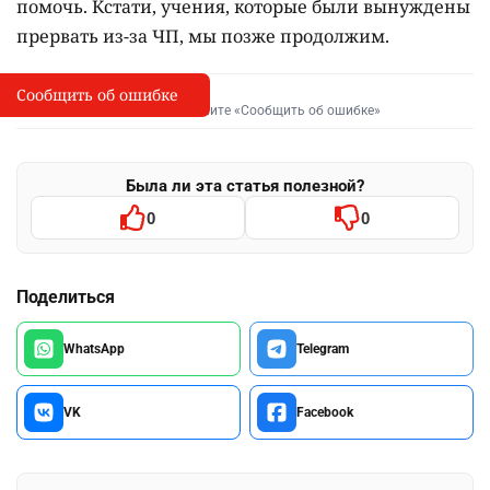
помочь. Кстати, учения, которые были вынуждены
прервать из-за ЧП, мы позже продолжим.
Сообщить об ошибке
Сообщить об опечатке
I
Выделите фрагмент и нажмите «Сообщить об ошибке»
Была ли эта статья полезной?
0
0
Поделиться
WhatsApp
Telegram
VK
Facebook