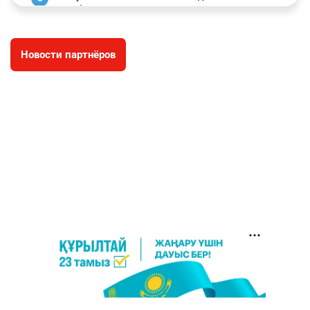
заработал уголовное дело
3045
11
88
Новости партнёров
🐏 Скота больше, а мясо дороже. Почему в
4
Казахстане продолжают расти цены на
баранину и конину
2747
5
18
⚠️ Доброе утро, друзья! Предлагаем обзор
5
главных новостей за 4 августа
2830
0
1
🗣Глава государства направил телеграмму
6
соболезнования родным и близким Халық
қаһарманы Ивана Гапича
2800
2
42
🇫🇷 Клуб ПСЖ объявил об открытии своей
7
футбольной академии в Астане