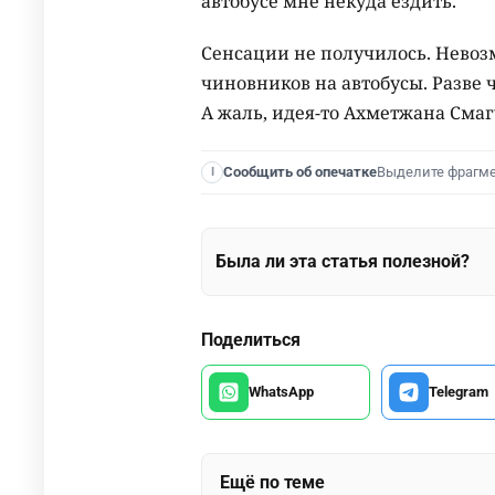
автобусе мне некуда ездить.
Сенсации не получилось. Нево
чиновников на автобусы. Разве 
А жаль, идея-то Ахметжана Сма
Выделите фрагм
Сообщить об опечатке
I
Была ли эта статья полезной?
Поделиться
WhatsApp
Telegram
Ещё по теме