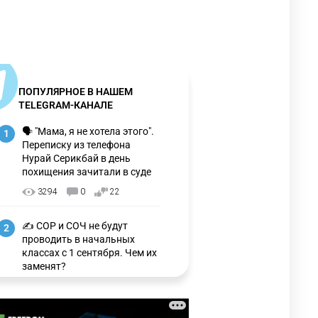
ПОПУЛЯРНОЕ В НАШЕМ
TELEGRAM-КАНАЛЕ
🗣 "Мама, я не хотела этого".
1
Переписку из телефона
Нурай Серикбай в день
похищения зачитали в суде
3294
0
22
✍️ СОР и СОЧ не будут
2
проводить в начальных
классах с 1 сентября. Чем их
заменят?
3308
6
15