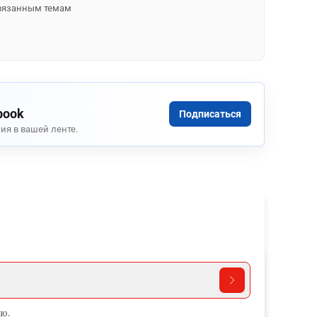
 связанным темам
book
Подписаться
ия в вашей ленте.
ю.