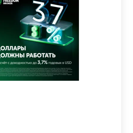
🗣 Мужчина сказал тост на
3
свадьбе и заработал
уголовное дело
3022
11
88
🐏 Скота больше, а мясо
4
дороже. Почему в
Казахстане продолжают
расти цены на баранину и
конину
2707
5
18
⚠️ Доброе утро, друзья!
5
Предлагаем обзор главных
новостей за 4 августа
2804
0
1
🗣Глава государства
6
направил телеграмму
соболезнования родным и
близким Халық қаһарманы