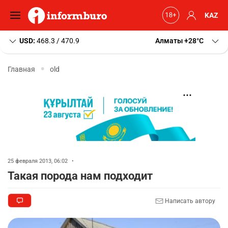
KAZ
USD:
468.3 / 470.9
Алматы
+28
C
Главная
old
25 февраля 2013, 06:02
•
Такая порода нам подходит
Написать автору