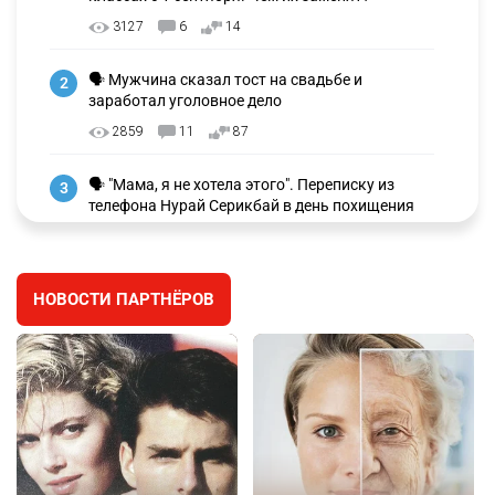
3127
6
14
🗣 Мужчина сказал тост на свадьбе и
2
заработал уголовное дело
2859
11
87
🗣 "Мама, я не хотела этого". Переписку из
3
телефона Нурай Серикбай в день похищения
зачитали в суде
2669
0
18
НОВОСТИ ПАРТНЁРОВ
⚠️ Доброе утро, друзья! Предлагаем обзор
4
главных новостей за 4 августа
2681
0
1
🗣Глава государства направил телеграмму
5
соболезнования родным и близким Халық
қаһарманы Ивана Гапича
2690
2
42