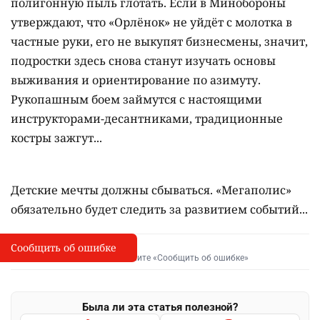
полигонную пыль глотать. Если в Минобороны
утверждают, что «Орлёнок» не уйдёт с молотка в
частные руки, его не выкупят бизнесмены, значит,
подростки здесь снова станут изучать основы
выживания и ориентирование по азимуту.
Рукопашным боем займутся с настоящими
инструкторами-десантниками, традиционные
костры зажгут...
Детские мечты должны сбываться. «Мегаполис»
обязательно будет следить за развитием событий...
Сообщить об ошибке
Сообщить об опечатке
I
Выделите фрагмент и нажмите «Сообщить об ошибке»
Была ли эта статья полезной?