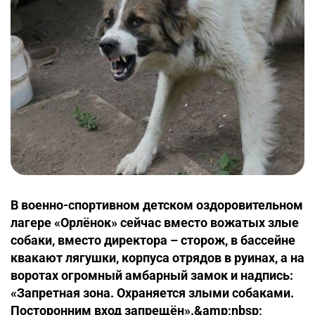
В военно-спортивном детском оздоровительном
лагере «Орлёнок» сейчас вместо вожатых злые
собаки, вместо директора – сторож, в бассейне
квакают лягушки, корпуса отрядов в руинах, а на
воротах огромный амбарный замок и надпись:
«Запретная зона. Охраняется злыми собаками.
Посторонним вход запрещён».&amp;nbsp;