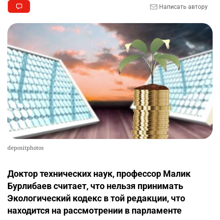
2410
1
26
Написать автору
💻 В школах Казахстана изменили название и
10
содержание некоторых предметов
2452
3
19
depositphotos
Доктор технических наук, профессор Малик
Бурлибаев считает, что нельзя принимать
Экологический кодекс в той редакции, что
находится на рассмотрении в парламенте