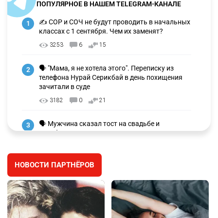
ПОПУЛЯРНОЕ В НАШЕМ TELEGRAM-КАНАЛЕ
✍️ СОР и СОЧ не будут проводить в начальных
1
классах с 1 сентября. Чем их заменят?
3253
6
15
🗣 "Мама, я не хотела этого". Переписку из
2
телефона Нурай Серикбай в день похищения
зачитали в суде
3182
0
21
🗣 Мужчина сказал тост на свадьбе и
3
заработал уголовное дело
2988
11
88
НОВОСТИ ПАРТНЁРОВ
🐏 Скота больше, а мясо дороже. Почему в
4
Казахстане продолжают расти цены на
баранину и конину
2648
5
17