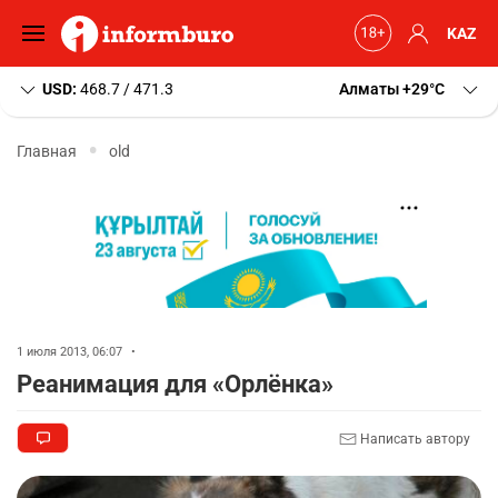
KAZ
USD:
468.7 / 471.3
Алматы
+29
C
Главная
old
1 июля 2013, 06:07
•
Реанимация для «Орлёнка»
Написать автору