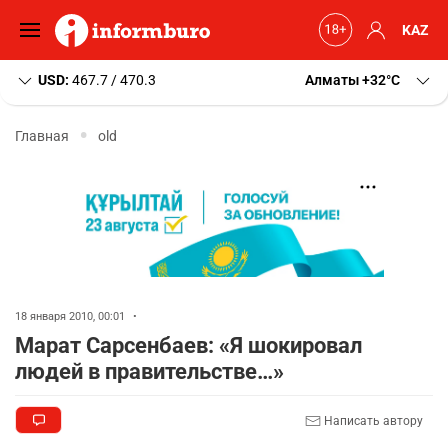
KAZ
USD:
467.7 / 470.3
Алматы
+32
C
Главная
old
18 января 2010, 00:01
•
Марат Сарсенбаев: «Я шокировал
людей в правительстве…»
Написать автору