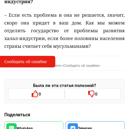
индустрии?
– Если есть проблема и она не решается, значит,
скоро она придет в ваш дом. Как мы можем
отделить государство от проблемы развития
халал-индустрии, если более половины населения
страны считает себя мусульманами?
Сообщить об ошибке
Сообщить об опечатке
I
Выделите фрагмент и нажмите «Сообщить об ошибке»
Была ли эта статья полезной?
0
0
Поделиться
WhatsApp
Telegram