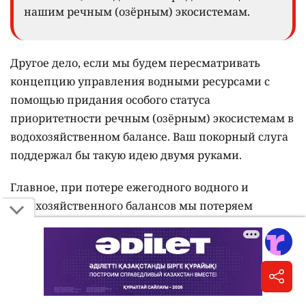
нашим речным (озёрным) экосистемам.
Другое дело, если мы будем пересматривать
концепцию управления водными ресурсами с
помощью придания особого статуса
приоритетности речным (озёрным) экосистемам в
водохозяйственном балансе. Ваш покорный слуга
поддержал бы такую идею двумя руками.
Главное, при потере ежегодного водного и
водохозяйственного балансов мы потеряем
возможность составления такого стратегического
документа, как "Схемы комплексного
использования и охраны водных ресурсов речного
бассейна". А это повлечёт за собой невозможность
составления Генеральной схемы комплексного