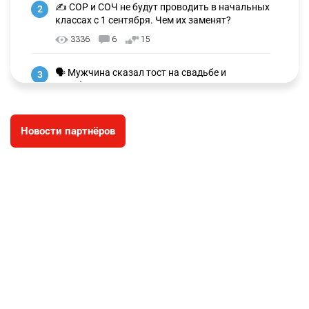
✍️ СОР и СОЧ не будут проводить в начальных
2
классах с 1 сентября. Чем их заменят?
3336
6
15
🗣 Мужчина сказал тост на свадьбе и
3
заработал уголовное дело
3039
11
88
Новости партнёров
🐏 Скота больше, а мясо дороже. Почему в
4
Казахстане продолжают расти цены на
баранину и конину
2736
5
18
⚠️ Доброе утро, друзья! Предлагаем обзор
5
главных новостей за 4 августа
2825
0
1
🗣Глава государства направил телеграмму
6
соболезнования родным и близким Халық
қаһарманы Ивана Гапича