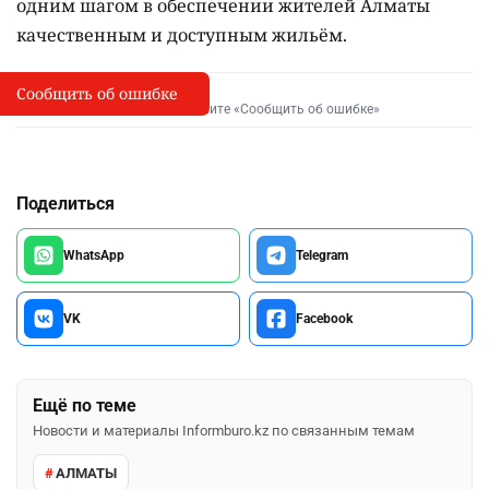
одним шагом в обеспечении жителей Алматы
качественным и доступным жильём.
Сообщить об ошибке
Сообщить об опечатке
I
Выделите фрагмент и нажмите «Сообщить об ошибке»
Поделиться
WhatsApp
Telegram
VK
Facebook
Ещё по теме
Новости и материалы Informburo.kz по связанным темам
АЛМАТЫ