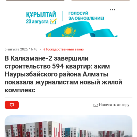
🐏 Скота больше, а мясо дороже. Почему в
7
Казахстане продолжают расти цены на
баранину и конину
2337
5
17
🏠 Оправданному пастуху из Актобе подарили
8
квартиру
5 августа 2026, 16:48
•
Государственный заказ
2277
7
71
В Калкамане-2 завершили
строительство 594 квартир: аким
🌟 Ступень ракеты SpaceX врежется в Луну
9
Наурызбайского района Алматы
2312
1
22
показала журналистам новый жилой
комплекс
⚠️ Доброе утро, друзья! Предлагаем обзор
10
главных новостей за 4 августа
Написать автору
2543
0
1