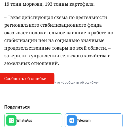
19 тонн моркови, 193 тонны картофеля.
– Такая действующая схема по деятельности
регионального стабилизационного фонда
оказывает положительное влияние в работе по
стабилизации цен на социально значимые
продовольственные товары по всей области, –
заверили в управлении сельского хозяйства и
земельных отношений.
Сообщить об ошибке
Сообщить об опечатке
I
Выделите фрагмент и нажмите «Сообщить об ошибке»
Поделиться
WhatsApp
Telegram