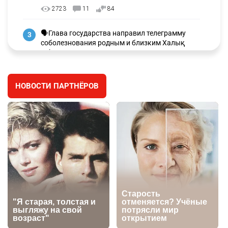
2723
11
84
🗣Глава государства направил телеграмму
3
соболезнования родным и близким Халық
қаһарманы Ивана Гапича
2596
2
41
НОВОСТИ ПАРТНЁРОВ
🇫🇷 Клуб ПСЖ объявил об открытии своей
4
футбольной академии в Астане
2610
2
39
🇺🇸🇯🇵 США и Япония провели совместную
5
интервенцию для спасения иены
2685
1
16
💬 Димаш Кудайберген ответил на критику
6
нового клипа
2714
6
77