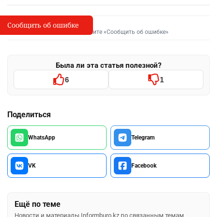
Сообщить об ошибке
Сообщить об опечатке
I
Выделите фрагмент и нажмите «Сообщить об ошибке»
Была ли эта статья полезной?
6
1
Поделиться
WhatsApp
Telegram
VK
Facebook
Ещё по теме
Новости и материалы Informburo.kz по связанным темам