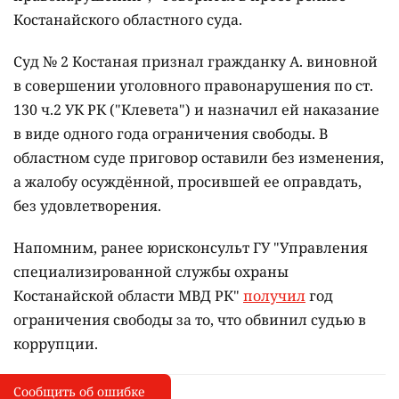
Костанайского областного суда.
Суд № 2 Костаная признал гражданку А. виновной
в совершении уголовного правонарушения по ст.
130 ч.2 УК РК ("Клевета") и назначил ей наказание
в виде одного года ограничения свободы. В
областном суде приговор оставили без изменения,
а жалобу осуждённой, просившей ее оправдать,
без удовлетворения.
Напомним, ранее юрисконсульт ГУ "Управления
специализированной службы охраны
Костанайской области МВД РК"
получил
год
ограничения свободы за то, что обвинил судью в
коррупции.
Сообщить об ошибке
Сообщить об опечатке
I