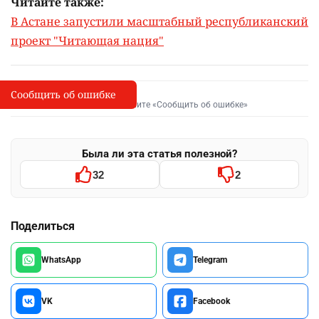
Читайте также:
В Астане запустили масштабный республиканский
проект "Читающая нация"
Сообщить об ошибке
Сообщить об опечатке
I
Выделите фрагмент и нажмите «Сообщить об ошибке»
Была ли эта статья полезной?
32
2
Поделиться
WhatsApp
Telegram
VK
Facebook