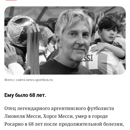
👀 Опубликован список обладателей
9
образовательных грантов
2386
0
8
🪱 "Мы думаем, что правим миром, но это не
10
так". Как дьявольские черви меняют наше
представление о жизни на Земле
2381
0
13
Фото с сайта news.sportbox.ru
Ему было 68 лет.
Отец легендарного аргентинского футболиста
Лионеля Месси, Хорсе Месси, умер в городе
Росарио в 68 лет после продолжительной болезни,