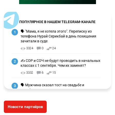
ПОПУЛЯРНОЕ В НАШЕМ TELEGRAM-КАНАЛЕ
🗣 "Мама, я не хотела этого". Переписку из
1
телефона Нурай Серикбай в день похищения
зачитали в суде
3324
0
24
✍️ СОР и СОЧ не будут проводить в начальных
2
классах с 1 сентября. Чем их заменят?
3332
6
15
🗣 Мужчина сказал тост на свадьбе и
3
заработал уголовное дело
3038
11
88
Новости партнёров
🐏 Скота больше, а мясо дороже. Почему в
4
Казахстане продолжают расти цены на