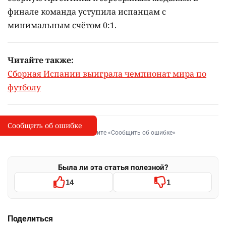
финале команда уступила испанцам с
минимальным счётом 0:1.
Читайте также:
Сборная Испании выиграла чемпионат мира по
футболу
Сообщить об ошибке
Сообщить об опечатке
I
Выделите фрагмент и нажмите «Сообщить об ошибке»
Была ли эта статья полезной?
14
1
Поделиться