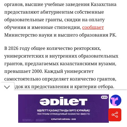
органов, высшие учебные заведения Казахстана
предоставляют абитуриентам собственные
образовательные гранты, скидки на оплату
обучения и именные стипендии,
сообщает
Министерство науки и высшего образования РК.
В 2026 году общее количество ректорских,
университетских и внутренних образовательных
грантов, предлагаемых казахстанскими вузами,
превышает 2000. Каждый университет
самостоятельно определяет количество грантов,
порядок их предоставления и критерии отбора.
При рассмотрении заявок учитываются
результаты Единого национального тестирования,
академические достижения, наличие знака
"Алтын белгі", победы в олимпиадах, научных,
творческих и спортивных конкурсах, а также