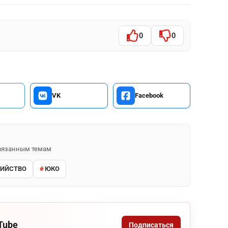
0
0
VK
Facebook
 связанным темам
БИЙСТВО
ЮКО
Tube
Подписаться