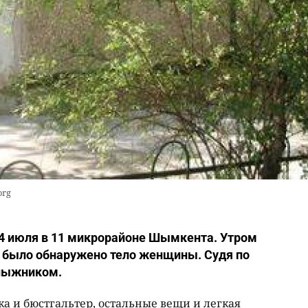
org
 4 июля в 11 микрорайоне Шымкента. Утром
а было обнаружено тело женщины. Судя по
улыжником.
ка и бюстгальтер, остальные вещи и легкая