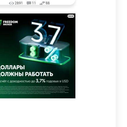
2891
11
88
🗣 "Мама, я не хотела этого".
3
Переписку из телефона
Нурай Серикбай в день
похищения зачитали в суде
2906
0
19
⚠️ Доброе утро, друзья!
4
Предлагаем обзор главных
новостей за 4 августа
2708
0
1
🗣Глава государства
5
направил телеграмму
соболезнования родным и
близким Халық қаһарманы
Ивана Гапича
2712
2
42