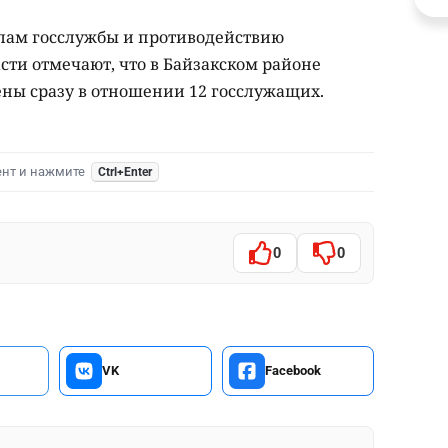
елам госслужбы и противодействию
ти отмечают, что в Байзакском районе
ны сразу в отношении 12 госслужащих.
ент и нажмите
Ctrl+Enter
0
0
VK
Facebook