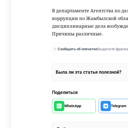
В департаменте Агентства по д
коррупции по Жамбылской облас
дисциплинарные дела возбужде
Причины различные.
Выделите фрагм
Сообщить об опечатке
I
Была ли эта статья полезной?
Поделиться
WhatsApp
Telegram