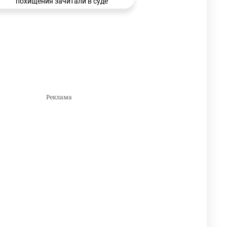
похищения зачитали в суде
3159
0
21
🗣 Мужчина сказал тост на
3
свадьбе и заработал
уголовное дело
2985
11
88
🐏 Скота больше, а мясо
4
дороже. Почему в
Казахстане продолжают
расти цены на баранину и
конину
2641
5
17
⚠️ Доброе утро, друзья!
5
Предлагаем обзор главных
новостей за 4 августа
2771
0
1