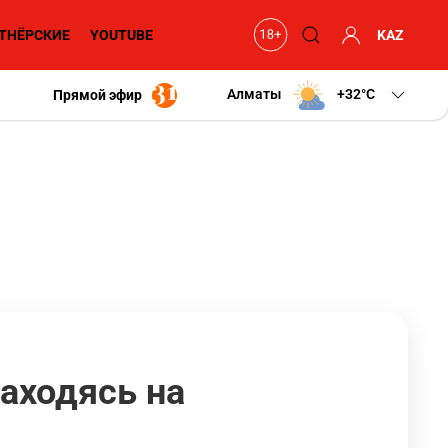
ТНЁРСКИЕ
YOUTUBE
KAZ
Алматы
+32
C
Прямой эфир
аходясь на