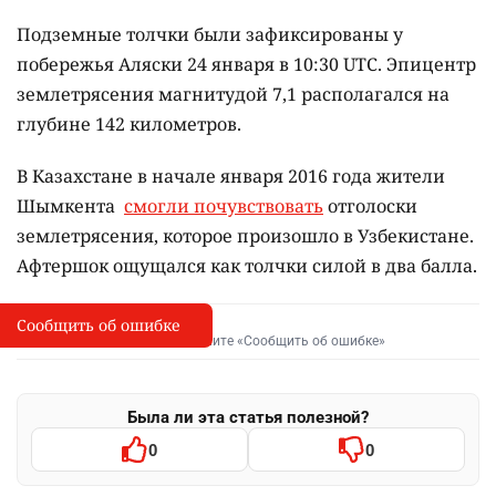
Подземные толчки были зафиксированы у
побережья Аляски 24 января в 10:30 UTC. Эпицентр
землетрясения магнитудой 7,1 располагался на
глубине 142 километров.
В Казахстане в начале января 2016 года жители
Шымкента
смогли почувствовать
отголоски
землетрясения, которое произошло в Узбекистане.
Афтершок ощущался как толчки силой в два балла.
Сообщить об ошибке
Сообщить об опечатке
I
Выделите фрагмент и нажмите «Сообщить об ошибке»
Была ли эта статья полезной?
0
0