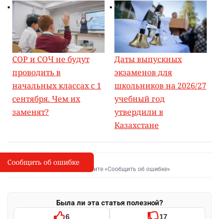
СОР и СОЧ не будут
Даты выпускных
проводить в
экзаменов для
начальных классах с 1
школьников на 2026/27
сентября. Чем их
учебный год
заменят?
утвердили в
Казахстане
Сообщить об ошибке
Сообщить об опечатке
I
Выделите фрагмент и нажмите «Сообщить об ошибке»
Была ли эта статья полезной?
6
17