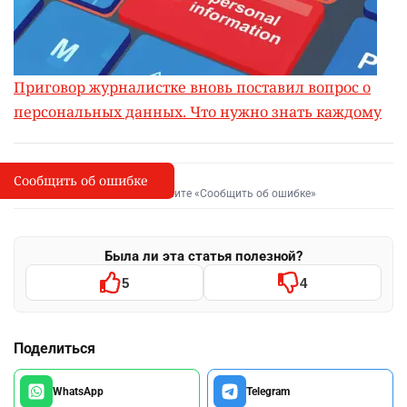
Приговор журналистке вновь поставил вопрос о
персональных данных. Что нужно знать каждому
Сообщить об ошибке
Сообщить об опечатке
I
Выделите фрагмент и нажмите «Сообщить об ошибке»
Была ли эта статья полезной?
5
4
Поделиться
WhatsApp
Telegram