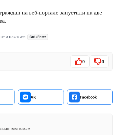
граждан на веб-портале запустили на две
ка.
ент и нажмите
Ctrl+Enter
0
0
VK
Facebook
 связанным темам