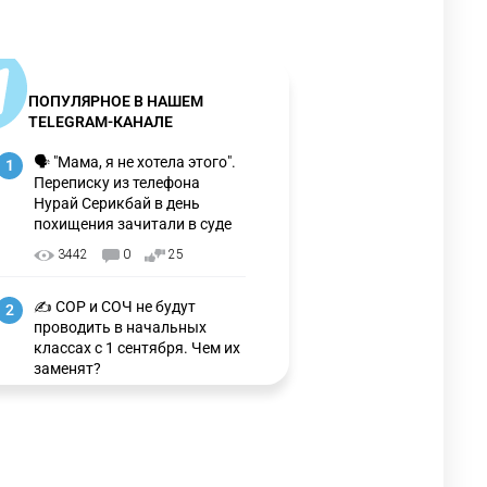
ПОПУЛЯРНОЕ В НАШЕМ
TELEGRAM-КАНАЛЕ
🗣 "Мама, я не хотела этого".
1
Переписку из телефона
Нурай Серикбай в день
похищения зачитали в суде
3442
0
25
✍️ СОР и СОЧ не будут
2
проводить в начальных
классах с 1 сентября. Чем их
заменят?
3406
6
15
🗣 Мужчина сказал тост на
3
свадьбе и заработал