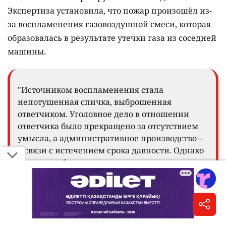
Экспертиза установила, что пожар произошёл из-
за воспламенения газовоздушной смеси, которая
образовалась в результате утечки газа из соседней
машины.
"Источником воспламенения стала
непотушенная спичка, выброшенная
ответчиком. Уголовное дело в отношении
ответчика было прекращено за отсутствием
умысла, а административное производство –
в связи с истечением срока давности. Однако
это не освободило его от гражданско-
правовой ответственности", – говорится в
сообщении.
Суд установил, что владелец сгоревшей машины