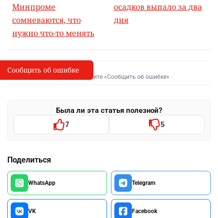
Минпроме
осадков выпало за два
сомневаются, что
дня
нужно что-то менять
Сообщить об ошибке
Сообщить об опечатке
I
Выделите фрагмент и нажмите «Сообщить об ошибке»
Была ли эта статья полезной?
7
5
Поделиться
WhatsApp
Telegram
VK
Facebook