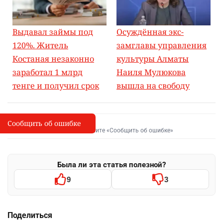
Выдавал займы под
Осуждённая экс-
120%. Житель
замглавы управления
Костаная незаконно
культуры Алматы
заработал 1 млрд
Наиля Мулюкова
тенге и получил срок
вышла на свободу
Сообщить об ошибке
Сообщить об опечатке
I
Выделите фрагмент и нажмите «Сообщить об ошибке»
Была ли эта статья полезной?
9
3
Поделиться