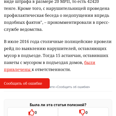
виде штрафа в размере 20 МРП, то есть 42420
тенге. Кроме того, с нарушительницей проведена
профилактическая беседа о недопущении впредь
подобных фактов", – прокомментировали в пресс-
службе ведомства.
В июле 2016 года столичные полицейские провели
рейд по выявлению нарушителей, оставляющих
мусор в подъезде. Тогда 15 астанчан, оставивших
пакеты с мусором в подъездах домов,
были
привлечены
к ответственности.
Сообщить об ошибке
Сообщить об опечатке
I
Выделите фрагмент и нажмите «Сообщить об ошибке»
Была ли эта статья полезной?
0
0