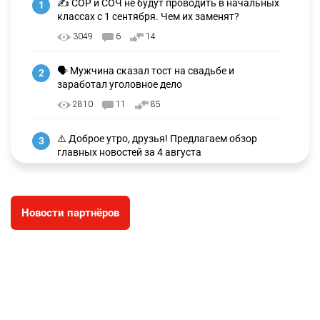
✍️ СОР и СОЧ не будут проводить в начальных
1
классах с 1 сентября. Чем их заменят?
3049
6
14
🗣 Мужчина сказал тост на свадьбе и
2
заработал уголовное дело
2810
11
85
⚠️ Доброе утро, друзья! Предлагаем обзор
3
главных новостей за 4 августа
2631
0
1
🗣Глава государства направил телеграмму
4
Новости партнёров
соболезнования родным и близким Халық
қаһарманы Ивана Гапича
2660
2
42
🇫🇷 Клуб ПСЖ объявил об открытии своей
5
футбольной академии в Астане