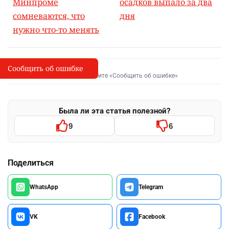
Минпроме
осадков выпало за два
сомневаются, что
дня
нужно что-то менять
Сообщить об ошибке
Сообщить об опечатке
I
Выделите фрагмент и нажмите «Сообщить об ошибке»
Была ли эта статья полезной?
9
6
Поделиться
WhatsApp
Telegram
VK
Facebook