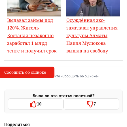
Выдавал займы под
Осуждённая экс-
120%. Житель
замглавы управления
Костаная незаконно
культуры Алматы
заработал 1 млрд
Наиля Мулюкова
тенге и получил срок
вышла на свободу
Сообщить об ошибке
Сообщить об опечатке
I
Выделите фрагмент и нажмите «Сообщить об ошибке»
Была ли эта статья полезной?
10
7
Поделиться