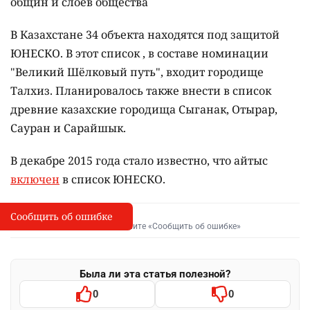
общин и слоев общества
В Казахстане 34 объекта находятся под защитой
ЮНЕСКО. В этот список , в составе номинации
"Великий Шёлковый путь", входит городище
Талхиз. Планировалось также внести в список
древние казахские городища Сыганак, Отырар,
Сауран и Сарайшык.
В декабре 2015 года стало известно, что айтыс
включен
в список ЮНЕСКО.
Сообщить об ошибке
Сообщить об опечатке
I
Выделите фрагмент и нажмите «Сообщить об ошибке»
Была ли эта статья полезной?
0
0