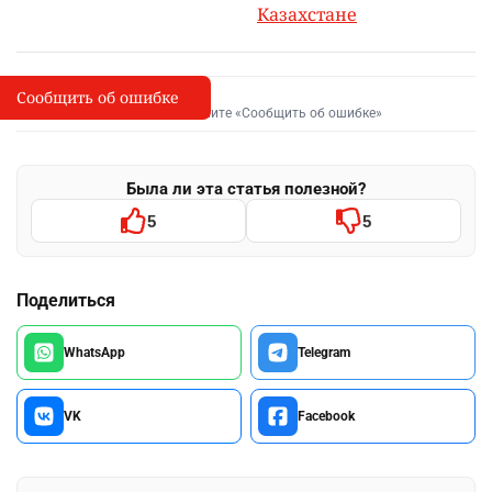
Казахстане
Сообщить об ошибке
Сообщить об опечатке
I
Выделите фрагмент и нажмите «Сообщить об ошибке»
Была ли эта статья полезной?
5
5
Поделиться
WhatsApp
Telegram
VK
Facebook