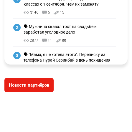
классах с 1 сентября. Чем их заменят?
3146
6
15
🗣 Мужчина сказал тост на свадьбе и
2
заработал уголовное дело
2877
11
88
🗣 "Мама, я не хотела этого". Переписку из
3
телефона Нурай Серикбай в день похищения
зачитали в суде
2824
0
19
Новости партнёров
⚠️ Доброе утро, друзья! Предлагаем обзор
4
главных новостей за 4 августа
2695
0
1
🗣Глава государства направил телеграмму
5
соболезнования родным и близким Халық
қаһарманы Ивана Гапича