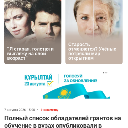
2708
0
1
🗣Глава государства направил телеграмму
5
соболезнования родным и близким Халық
қаһарманы Ивана Гапича
2712
2
42
🇫🇷 Клуб ПСЖ объявил об открытии своей
6
футбольной академии в Астане
2742
2
39
🚗 Казахстанцев убедили оформить
7
автокредиты за вознаграждение
2698
0
11
💻 В школах Казахстана изменили название и
8
содержание некоторых предметов
7 августа 2026, 15:00
•
назаметку
2337
3
17
Полный список обладателей грантов на
обучение в вузах опубликовали в