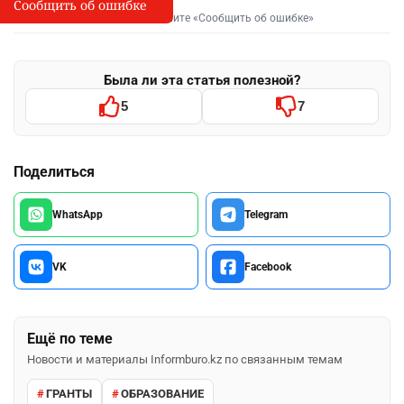
Сообщить об ошибке
Сообщить об опечатке
I
Выделите фрагмент и нажмите «Сообщить об ошибке»
Была ли эта статья полезной?
5
7
Поделиться
WhatsApp
Telegram
VK
Facebook
Ещё по теме
Новости и материалы Informburo.kz по связанным темам
ГРАНТЫ
ОБРАЗОВАНИЕ