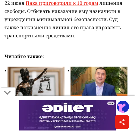
22 июня
Пака приговорили к 10 годам
лишения
свободы. Отбывать наказание ему назначили в
учреждении минимальной безопасности. Суд
также пожизненно лишил его права управлять
транспортными средствами.
Читайте также:
"Мы приговором
Блогеру Молдахану
довольны". Адвокат
вынесли приговор по
отца погибшей в ДТП
делу о публикациях
на Аль-Фараби
после ДТП на Аль-