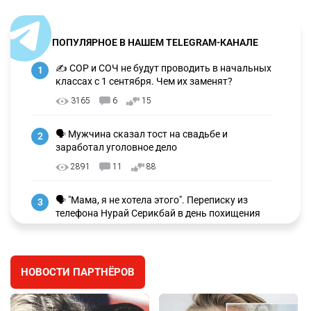
ПОПУЛЯРНОЕ В НАШЕМ TELEGRAM-КАНАЛЕ
✍️ СОР и СОЧ не будут проводить в начальных
1
классах с 1 сентября. Чем их заменят?
3165
6
15
🗣 Мужчина сказал тост на свадьбе и
2
заработал уголовное дело
2891
11
88
🗣 "Мама, я не хотела этого". Переписку из
3
телефона Нурай Серикбай в день похищения
зачитали в суде
2906
0
19
НОВОСТИ ПАРТНЁРОВ
⚠️ Доброе утро, друзья! Предлагаем обзор
4
главных новостей за 4 августа