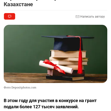
🏇 В Астане наказали мужчину, который ездил
9
Казахстане
верхом на лошади
2310
2
37
Написать автору
🤝 Токаев принял главу холдинга "Байтерек"
10
2366
1
22
Фото Depositphotos.com
В этом году для участия в конкурсе на грант
подали более 127 тысяч заявлений.