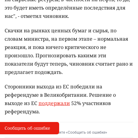
это будет иметь определённые последствия для
нас", - отметил чиновник.
Скачки на рынках ценных бумаг и сырья, по
словам министра, на первом этапе – нормальная
реакция, и пока ничего критического не
произошло. Прогнозировать какими эти
показатели будут теперь, чиновник считает рано и
предлагает подождать.
Сторонники выхода из ЕС победили на
референдуме в Великобритании. Решение о
выходе из ЕС
поддержали
52% участников
референдума.
Сообщить об ошибке
Сообщить об опечатке
I
Выделите фрагмент и нажмите «Сообщить об ошибке»