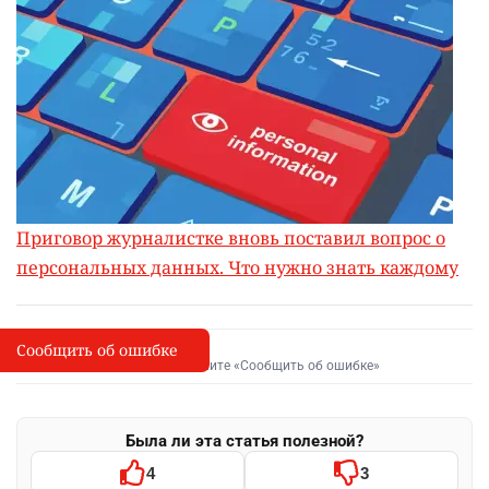
Приговор журналистке вновь поставил вопрос о
персональных данных. Что нужно знать каждому
Сообщить об ошибке
Сообщить об опечатке
I
Выделите фрагмент и нажмите «Сообщить об ошибке»
Была ли эта статья полезной?
4
3