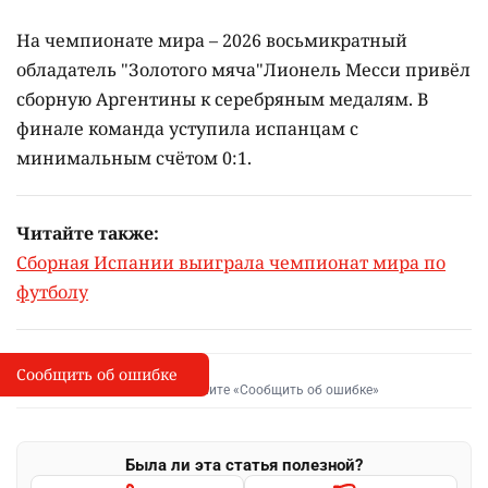
На чемпионате мира – 2026 восьмикратный
обладатель "Золотого мяча"Лионель Месси привёл
сборную Аргентины к серебряным медалям. В
финале команда уступила испанцам с
минимальным счётом 0:1.
Читайте также:
Сборная Испании выиграла чемпионат мира по
футболу
Сообщить об ошибке
Сообщить об опечатке
I
Выделите фрагмент и нажмите «Сообщить об ошибке»
Была ли эта статья полезной?