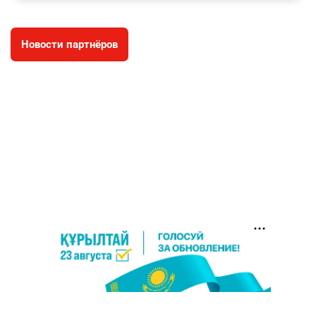
3039
11
88
Новости партнёров
🐏 Скота больше, а мясо дороже. Почему в
4
Казахстане продолжают расти цены на
баранину и конину
2736
5
18
⚠️ Доброе утро, друзья! Предлагаем обзор
5
главных новостей за 4 августа
2825
0
1
🗣Глава государства направил телеграмму
6
соболезнования родным и близким Халық
қаһарманы Ивана Гапича
2798
2
42
🇫🇷 Клуб ПСЖ объявил об открытии своей
7
футбольной академии в Астане
2842
2
40