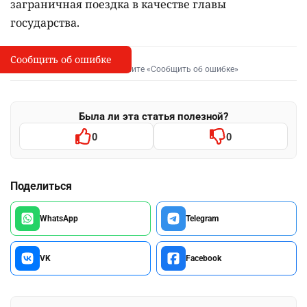
заграничная поездка в качестве главы
государства.
Сообщить об ошибке
Сообщить об опечатке
I
Выделите фрагмент и нажмите «Сообщить об ошибке»
Была ли эта статья полезной?
0
0
Поделиться
WhatsApp
Telegram
VK
Facebook