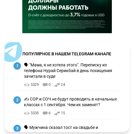
ПОПУЛЯРНОЕ В НАШЕМ TELEGRAM-КАНАЛЕ
🗣 "Мама, я не хотела этого". Переписку из
1
телефона Нурай Серикбай в день похищения
зачитали в суде
3329
0
24
✍️ СОР и СОЧ не будут проводить в начальных
2
классах с 1 сентября. Чем их заменят?
3335
6
15
🗣 Мужчина сказал тост на свадьбе и
3
заработал уголовное дело