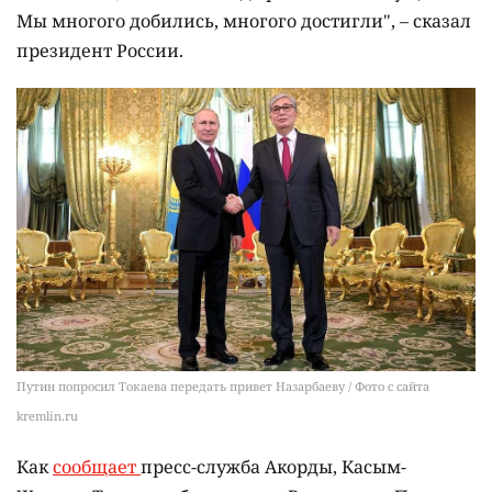
Мы многого добились, многого достигли", – сказал
президент России.
Путин попросил Токаева передать привет Назарбаеву / Фото с сайта
kremlin.ru
Как
сообщает
пресс-служба Акорды, Касым-