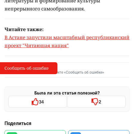
литературы и формирование культуры
непрерывного самообразования.
Читайте также:
В Астане запустили масштабный республиканский
проект "Читающая нация"
Сообщить об ошибке
Сообщить об опечатке
I
Выделите фрагмент и нажмите «Сообщить об ошибке»
Была ли эта статья полезной?
34
2
Поделиться