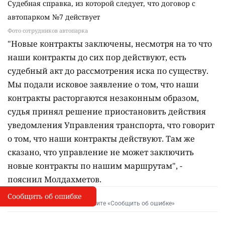
Судебная справка, из которой следует, что договор с
автопарком №7 действует
Фото сотрудников автопарка
"Новые контракты заключены, несмотря на то что
наши контракты до сих пор действуют, есть
судебный акт до рассмотрения иска по существу.
Мы подали исковое заявление о том, что наши
контракты расторгаются незаконным образом,
судья принял решение приостановить действия
уведомления Управления транспорта, что говорит
о том, что наши контракты действуют. Там же
сказано, что управление не может заключить
новые контракты по нашим маршрутам", -
пояснил Молдахметов.
Сообщить об ошибке
Сообщить об опечатке
I
Выделите фрагмент и нажмите «Сообщить об ошибке»