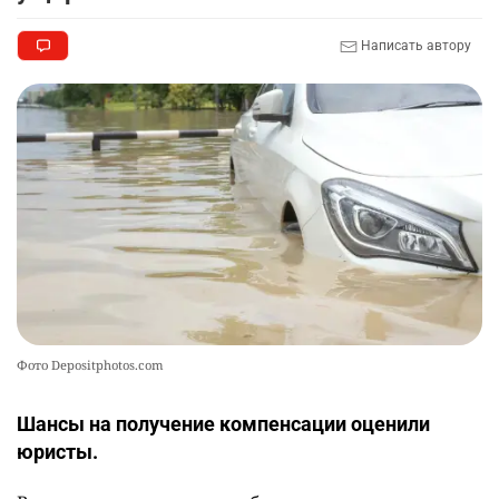
2347
7
72
Написать автору
🎬 Умер известный казахстанский
10
кинорежиссёр Ардак Амиркулов
2323
0
50
Фото Depositphotos.com
Шансы на получение компенсации оценили
юристы.