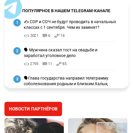
ПОПУЛЯРНОЕ В НАШЕМ TELEGRAM-КАНАЛЕ
✍️ СОР и СОЧ не будут проводить в начальных
1
классах с 1 сентября. Чем их заменят?
3021
6
14
🗣 Мужчина сказал тост на свадьбе и
2
заработал уголовное дело
2795
11
85
🗣Глава государства направил телеграмму
3
соболезнования родным и близким Халық
қаһарманы Ивана Гапича
2650
2
42
НОВОСТИ ПАРТНЁРОВ
🇫🇷 Клуб ПСЖ объявил об открытии своей
4
футбольной академии в Астане
2644
2
39