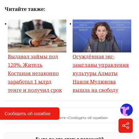
Читайте также:
Выдавал займы под
Осуждённая экс-
120%. Житель
замглавы управления
Костаная незаконно
культуры Алматы
заработал 1 млрд
Наиля Мулюкова
тенге и получил срок
вышла на свободу
Сообщить об ошибке
Сообщить об опечатке
I
Выделите фрагмент и нажмите «Сообщить об ошибке»