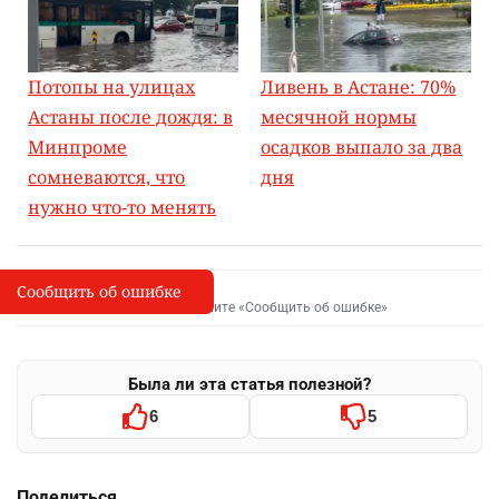
Потопы на улицах
Ливень в Астане: 70%
Астаны после дождя: в
месячной нормы
Минпроме
осадков выпало за два
сомневаются, что
дня
нужно что-то менять
Сообщить об ошибке
Сообщить об опечатке
I
Выделите фрагмент и нажмите «Сообщить об ошибке»
Была ли эта статья полезной?
6
5
Поделиться