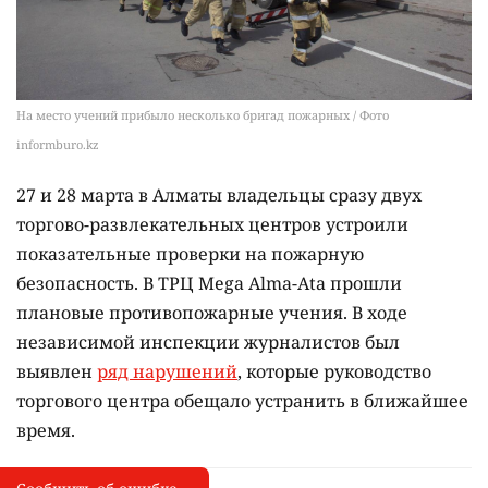
На место учений прибыло несколько бригад пожарных / Фото
informburo.kz
27 и 28 марта в Алматы владельцы сразу двух
торгово-развлекательных центров устроили
показательные проверки на пожарную
безопасность. В ТРЦ Mega Alma-Ata прошли
плановые противопожарные учения. В ходе
независимой инспекции журналистов был
выявлен
ряд нарушений
, которые руководство
торгового центра обещало устранить в ближайшее
время.
Сообщить об опечатке
I