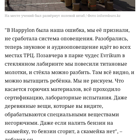
На месте учений был развёрнут полевой штаб / Фото informburo.kz
"В Happylon была наша ошибка, мы её признали,
не сработала система оповещения. Разобрались,
теперь звуковое и аудиооповещение идёт во всех
местах ТРЦ. Позавчера в парке чудес Evrikum в
стеклянном лабиринте мы повесили титановые
молотки, и стёкла можно разбить. Там всё видно, и
можно вытащить ребёнка. Мы не рискуем. Что
касается горючих материалов, всё проходило
сертификацию, лабораторные испытания. Даже
деревянные вещи, которые вы видите,
обрабатываются специальными веществами
негорючими. Даже если налить бензин на
скамейку, то бензин сгорит, а скамейка нет", –
добавил он.