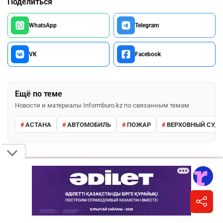
Поделиться
WhatsApp
Telegram
VK
Facebook
Ещё по теме
Новости и материалы Informburo.kz по связанным темам
АСТАНА
АВТОМОБИЛЬ
ПОЖАР
ВЕРХОВНЫЙ СУД 
ПОДПИШИТЕСЬ НА НАС
Informburo.kz в Instagram
Главное за день, карточки и сторис.
Подписаться