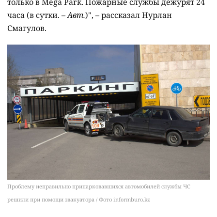
только в Mega Park. Пожарные службы дежурят 24
часа (в сутки. –
Авт.
)", – рассказал Нурлан
Смагулов.
Проблему неправильно припарковавшихся автомобилей службы ЧС
решили при помощи эвакуатора / Фото informburo.kz