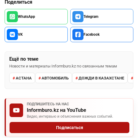
Поделиться
WhatsApp
Telegram
VK
Facebook
Ещё по теме
Новости и материалы Informburo.kz по связанным темам
АСТАНА
АВТОМОБИЛЬ
ДОЖДИ В КАЗАХСТАНЕ
М
ПОДПИШИТЕСЬ НА НАС
Informburo.kz на YouTube
Видео, интервью и объяснения важных событий.
Подписаться