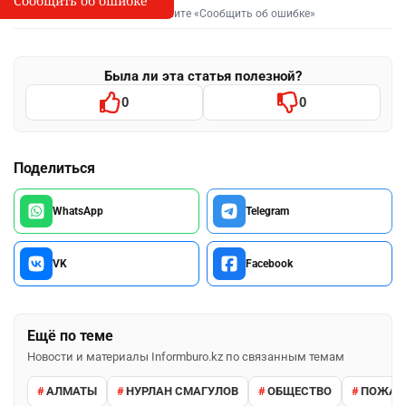
Сообщить об ошибке
Выделите фрагмент и нажмите «Сообщить об ошибке»
Была ли эта статья полезной?
0
0
Поделиться
WhatsApp
Telegram
VK
Facebook
Ещё по теме
Новости и материалы Informburo.kz по связанным темам
АЛМАТЫ
НУРЛАН СМАГУЛОВ
ОБЩЕСТВО
ПОЖАР