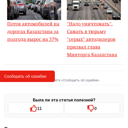
Поток автомобилей на
"Надо уничтожать".
дорогах Казахстана за
Сажать в тюрьму
полгода вырос на 37%
"серых" автодилеров
призвал глава
Минторга Казахстана
Сообщить об ошибке
Сообщить об опечатке
I
Выделите фрагмент и нажмите «Сообщить об ошибке»
Была ли эта статья полезной?
11
0