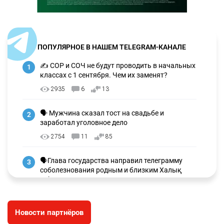
ПОПУЛЯРНОЕ В НАШЕМ TELEGRAM-КАНАЛЕ
✍️ СОР и СОЧ не будут проводить в начальных
1
классах с 1 сентября. Чем их заменят?
2935
6
13
🗣 Мужчина сказал тост на свадьбе и
2
заработал уголовное дело
2754
11
85
🗣Глава государства направил телеграмму
3
соболезнования родным и близким Халық
қаһарманы Ивана Гапича
2618
2
42
Новости партнёров
🇫🇷 Клуб ПСЖ объявил об открытии своей
4