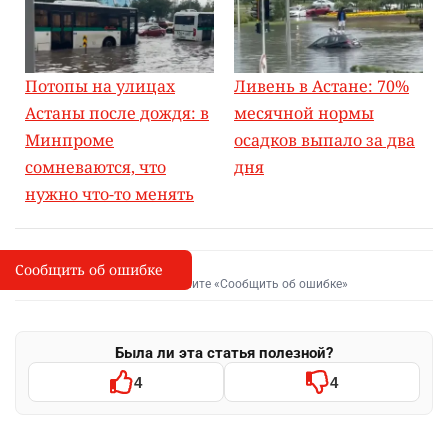
Потопы на улицах
Ливень в Астане: 70%
Астаны после дождя: в
месячной нормы
Минпроме
осадков выпало за два
сомневаются, что
дня
нужно что-то менять
Сообщить об ошибке
Сообщить об опечатке
I
Выделите фрагмент и нажмите «Сообщить об ошибке»
Была ли эта статья полезной?
4
4