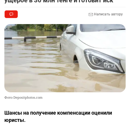
ущербе в 30 млн тенге и готовит иск
🎬 Умер известный казахстанский
9
Написать автору
кинорежиссёр Ардак Амиркулов
2285
0
50
🌟 Ступень ракеты SpaceX врежется в Луну
10
2341
1
22
Фото Depositphotos.com
Шансы на получение компенсации оценили
юристы.