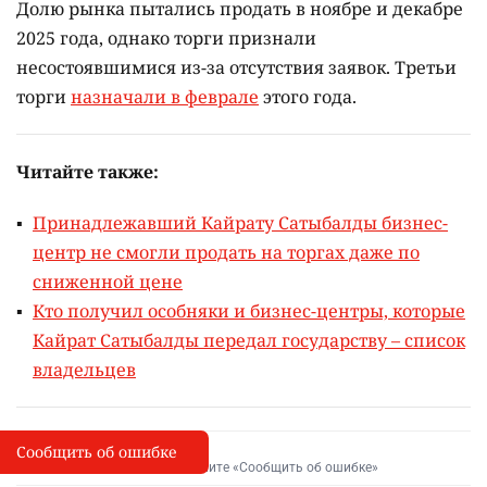
Долю рынка пытались продать в ноябре и декабре
2025 года, однако торги признали
несостоявшимися из-за отсутствия заявок. Третьи
торги
назначали в феврале
этого года.
Читайте также:
Принадлежавший Кайрату Сатыбалды бизнес-
центр не смогли продать на торгах даже по
сниженной цене
Кто получил особняки и бизнес-центры, которые
Кайрат Сатыбалды передал государству – список
владельцев
Сообщить об ошибке
Сообщить об опечатке
I
Выделите фрагмент и нажмите «Сообщить об ошибке»