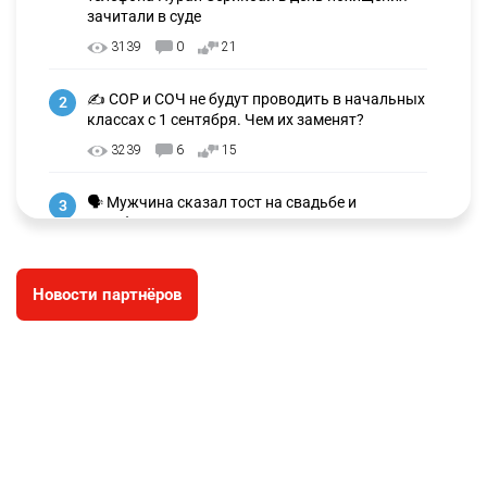
зачитали в суде
3139
0
21
✍️ СОР и СОЧ не будут проводить в начальных
2
классах с 1 сентября. Чем их заменят?
3239
6
15
🗣 Мужчина сказал тост на свадьбе и
3
заработал уголовное дело
2976
11
88
Новости партнёров
🐏 Скота больше, а мясо дороже. Почему в
4
Казахстане продолжают расти цены на
баранину и конину
2635
5
17
⚠️ Доброе утро, друзья! Предлагаем обзор
5
главных новостей за 4 августа
2762
0
1