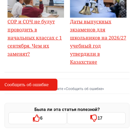
СОР и СОЧ не будут
Даты выпускных
проводить в
экзаменов для
начальных классах с 1
школьников на 2026/27
сентября. Чем их
учебный год
заменят?
утвердили в
Казахстане
Сообщить об ошибке
Сообщить об опечатке
I
Выделите фрагмент и нажмите «Сообщить об ошибке»
Была ли эта статья полезной?
6
17