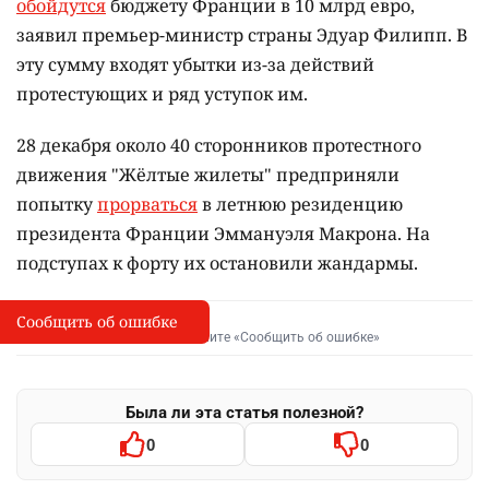
обойдутся
бюджету Франции в 10 млрд евро,
заявил премьер-министр страны Эдуар Филипп. В
эту сумму входят убытки из-за действий
протестующих и ряд уступок им.
28 декабря около 40 сторонников протестного
движения "Жёлтые жилеты" предприняли
попытку
прорваться
в летнюю резиденцию
президента Франции Эммануэля Макрона. На
подступах к форту их остановили жандармы.
Сообщить об ошибке
Сообщить об опечатке
I
Выделите фрагмент и нажмите «Сообщить об ошибке»
Была ли эта статья полезной?
0
0