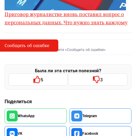
Приговор журналистке вновь поставил вопрос о
персональных данных. Что нужно знать каждому
Сообщить об ошибке
Сообщить об опечатке
I
Выделите фрагмент и нажмите «Сообщить об ошибке»
Была ли эта статья полезной?
5
3
Поделиться
WhatsApp
Telegram
VK
Facebook