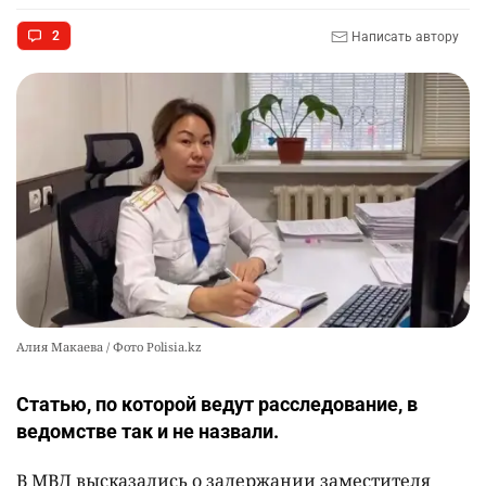
2489
2
38
2
Написать автору
🚗 Казахстанцев убедили оформить
10
автокредиты за вознаграждение
2484
0
11
Алия Макаева / Фото Polisia.kz
Статью, по которой ведут расследование, в
ведомстве так и не назвали.
В МВД высказались о задержании заместителя