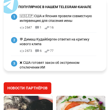
ПОПУЛЯРНОЕ В НАШЕМ TELEGRAM-КАНАЛЕ
🇺🇸🇯🇵 США и Япония провели совместную
1
интервенцию для спасения иены
2647
1
16
💬 Димаш Кудайберген ответил на критику
2
нового клипа
2673
6
77
❌ США готовят закон об экстренном
3
отключении ИИ
2710
1
39
✍️ СОР и СОЧ не будут проводить в начальных
4
НОВОСТИ ПАРТНЁРОВ
классах с 1 сентября. Чем их заменят?
2452
5
12
🗣 Мужчина сказал тост на свадьбе и