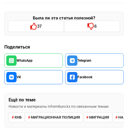
Была ли эта статья полезной?
37
6
Поделиться
WhatsApp
Telegram
VK
Facebook
Ещё по теме
Новости и материалы Informburo.kz по связанным темам
КНБ
МИГРАЦИОННАЯ ПОЛИЦИЯ
МИГРАЦИЯ
НАРУ