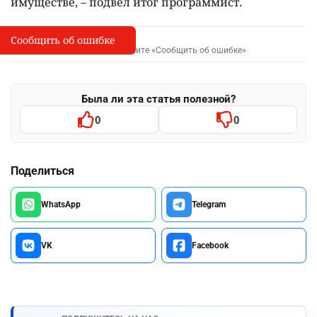
имуществе, – подвел итог программист.
Сообщить об ошибке
Сообщить об опечатке
I
Выделите фрагмент и нажмите «Сообщить об ошибке»
Была ли эта статья полезной?
0
0
Поделиться
WhatsApp
Telegram
VK
Facebook