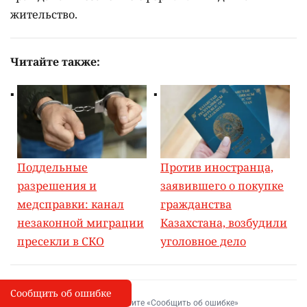
жительство.
Читайте также:
Поддельные
Против иностранца,
разрешения и
заявившего о покупке
медсправки: канал
гражданства
незаконной миграции
Казахстана, возбудили
пресекли в СКО
уголовное дело
Сообщить об ошибке
Сообщить об опечатке
I
Выделите фрагмент и нажмите «Сообщить об ошибке»