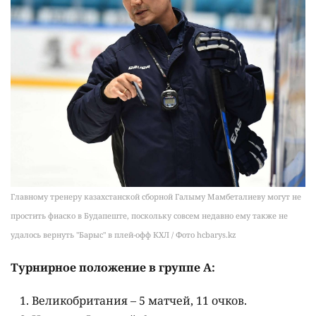
Главному тренеру казахстанской сборной Галыму Мамбеталиеву могут не
простить фиаско в Будапеште, поскольку совсем недавно ему также не
удалось вернуть "Барыс" в плей-офф КХЛ / Фото hcbarys.kz
Турнирное положение в группе A:
Великобритания – 5 матчей, 11 очков.