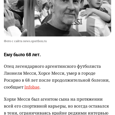
💬 Прокуроры подали в суд ходатайство о
10
смягчении наказания для журналистки
Александры Алёховой
2374
0
29
Фото с сайта news.sportbox.ru
Ему было 68 лет.
Отец легендарного аргентинского футболиста
Лионеля Месси, Хорсе Месси, умер в городе
Росарио в 68 лет после продолжительной болезни,
сообщает
Infobae
.
Хорхе Месси был агентом сына на протяжении
всей его спортивной карьеры, но всегда оставался
в тени, ограничиваясь крайне редкими интервью