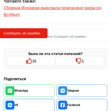
Читайте также:
Сборная Испании выиграла чемпионат мира по
футболу
Сообщить об ошибке
Сообщить об опечатке
I
Выделите фрагмент и нажмите «Сообщить об ошибке»
Была ли эта статья полезной?
15
1
Поделиться
WhatsApp
Telegram
VK
Facebook