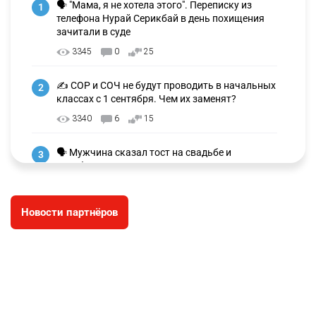
🗣 "Мама, я не хотела этого". Переписку из
1
телефона Нурай Серикбай в день похищения
зачитали в суде
3345
0
25
✍️ СОР и СОЧ не будут проводить в начальных
2
классах с 1 сентября. Чем их заменят?
3340
6
15
🗣 Мужчина сказал тост на свадьбе и
3
заработал уголовное дело
3041
11
88
Новости партнёров
🐏 Скота больше, а мясо дороже. Почему в
4
Казахстане продолжают расти цены на
баранину и конину
2740
5
18
⚠️ Доброе утро, друзья! Предлагаем обзор
5
главных новостей за 4 августа