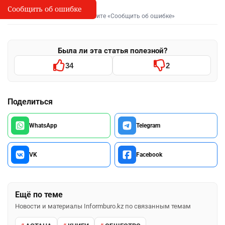
Сообщить об ошибке
Сообщить об опечатке
I
Выделите фрагмент и нажмите «Сообщить об ошибке»
Была ли эта статья полезной?
34
2
Поделиться
WhatsApp
Telegram
VK
Facebook
Ещё по теме
Новости и материалы Informburo.kz по связанным темам