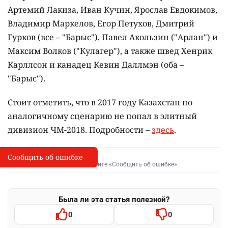
Артемий Лакиза, Иван Кучин, Ярослав Евдокимов,
Владимир Маркелов, Егор Петухов, Дмитрий
Гурков (все – "Барыс"), Павел Акользин ("Арлан") и
Максим Волков ("Кулагер"), а также швед Хенрик
Карллсон и канадец Кевин Даллмэн (оба –
"Барыс").
Стоит отметить, что в 2017 году Казахстан по
аналогичному сценарию не попал в элитный
дивизион ЧМ-2018. Подробности –
здесь
.
Сообщить об ошибке
Сообщить об опечатке
I
Выделите фрагмент и нажмите «Сообщить об ошибке»
Была ли эта статья полезной?
0
0