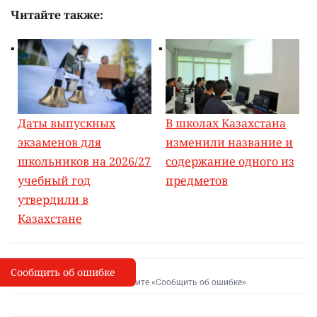
Читайте также:
Даты выпускных
В школах Казахстана
экзаменов для
изменили название и
школьников на 2026/27
содержание одного из
учебный год
предметов
утвердили в
Казахстане
Сообщить об ошибке
Сообщить об опечатке
I
Выделите фрагмент и нажмите «Сообщить об ошибке»