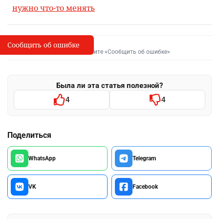
нужно что-то менять
Сообщить об ошибке
Сообщить об опечатке
I
Выделите фрагмент и нажмите «Сообщить об ошибке»
Была ли эта статья полезной?
4
4
Поделиться
WhatsApp
Telegram
VK
Facebook