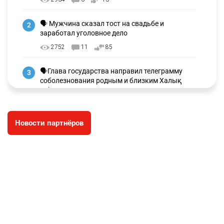
🗣 Мужчина сказал тост на свадьбе и
2
заработал уголовное дело
2752
11
85
🗣Глава государства направил телеграмму
3
соболезнования родным и близким Халық
қаһарманы Ивана Гапича
2618
2
42
Новости партнёров
🇫🇷 Клуб ПСЖ объявил об открытии своей
4
футбольной академии в Астане
2629
2
39
🇺🇸🇯🇵 США и Япония провели совместную
5
интервенцию для спасения иены
2686
1
16
💬 Димаш Кудайберген ответил на критику