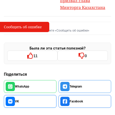
призвал глава
Минторга Казахстана
Сообщить об ошибке
Сообщить об опечатке
I
Выделите фрагмент и нажмите «Сообщить об ошибке»
Была ли эта статья полезной?
11
0
Поделиться
WhatsApp
Telegram
VK
Facebook