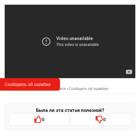
Сообщить об ошибке
Сообщить об опечатке
I
Выделите фрагмент и нажмите «Сообщить об ошибке»
Была ли эта статья полезной?
0
0