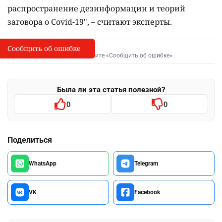
распространение дезинформации и теорий
заговора о Covid-19", – считают эксперты.
Сообщить об ошибке
Сообщить об опечатке
I
Выделите фрагмент и нажмите «Сообщить об ошибке»
Была ли эта статья полезной?
0
0
Поделиться
WhatsApp
Telegram
VK
Facebook