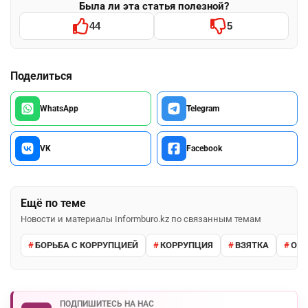
Была ли эта статья полезной?
44
5
Поделиться
WhatsApp
Telegram
VK
Facebook
Ещё по теме
Новости и материалы Informburo.kz по связанным темам
БОРЬБА С КОРРУПЦИЕЙ
КОРРУПЦИЯ
ВЗЯТКА
ОТБ
ПОДПИШИТЕСЬ НА НАС