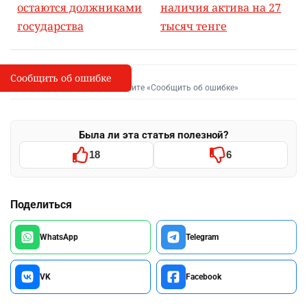
остаются должниками
наличия актива на 27
государства
тысяч тенге
Сообщить об ошибке
Сообщить об опечатке
I
Выделите фрагмент и нажмите «Сообщить об ошибке»
Была ли эта статья полезной?
18
6
Поделиться
WhatsApp
Telegram
VK
Facebook