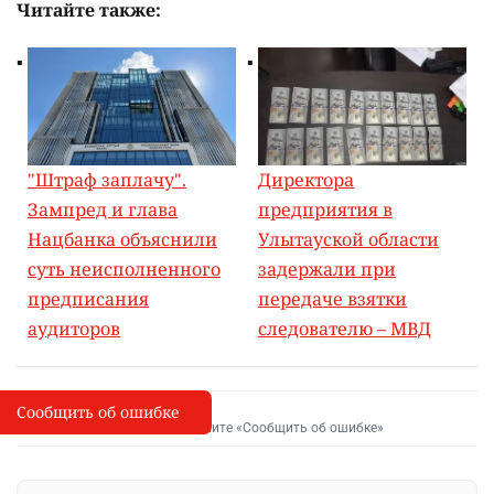
Читайте также:
"Штраф заплачу".
Директора
Зампред и глава
предприятия в
Нацбанка объяснили
Улытауской области
суть неисполненного
задержали при
предписания
передаче взятки
аудиторов
следователю – МВД
Сообщить об ошибке
Сообщить об опечатке
I
Выделите фрагмент и нажмите «Сообщить об ошибке»