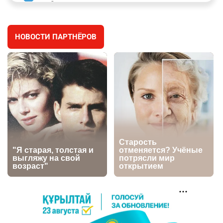
так". Как дьявольские черви меняют наше
представление о жизни на Земле
2710
0
13
НОВОСТИ ПАРТНЁРОВ
💬 Прокуроры подали в суд ходатайство о
4
смягчении наказания для журналистки
Александры Алёховой
2619
0
29
🦻 Казахстанцы смогут получать слуховые
5
аппараты без инвалидности
2763
3
30
💻 В школах Казахстана изменили название и
6
содержание некоторых предметов
2677
3
19
📣 Масштабный open air фестиваль пройдёт в
7
Астане в честь Дня молодёжи