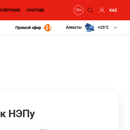
ТНЁРСКИЕ
YOUTUBE
KAZ
Алматы
+25
C
Прямой эфир
 к НЭПу