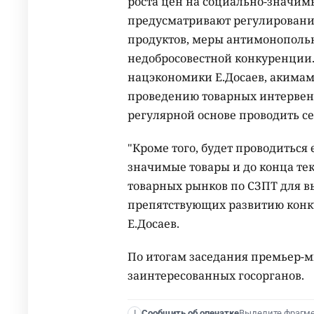
роста цен на социально-значим
предусматривают регулировани
продуктов, меры антимонополь
недобросовестной конкуренции.
нацэкономики Е.Досаев, акимам
проведению товарных интервен
регулярной основе проводить с
"Кроме того, будет проводитьс
значимые товары и до конца те
товарных рынков по СЗПТ для в
препятствующих развитию конку
Е.Досаев.
По итогам заседания премьер-м
заинтересованных госорганов.
Выделите фрагм
Сообщить об опечатке
I