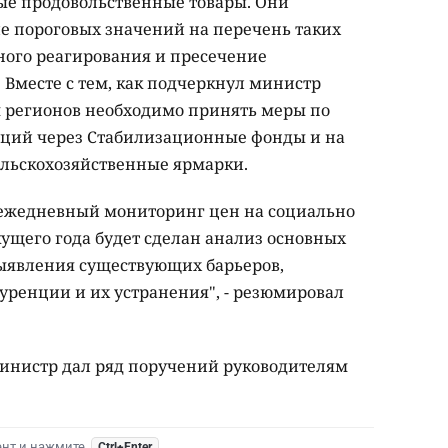
ые продовольственные товары. Они
е пороговых значений на перечень таких
ного реагирования и пресечение
 Вместе с тем, как подчеркнул министр
 регионов необходимо принять меры по
ций через Стабилизационные фонды и на
ельскохозяйственные ярмарки.
я ежедневный мониторинг цен на социально
кущего года будет сделан анализ основных
ыявления существующих барьеров,
ренции и их устранения", - резюмировал
инистр дал ряд поручений руководителям
ент и нажмите
Ctrl+Enter