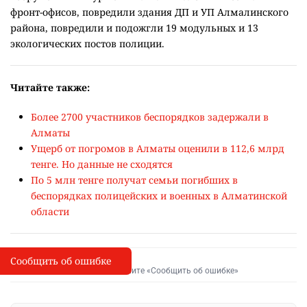
фронт-офисов, повредили здания ДП и УП Алмалинского
района, повредили и подожгли 19 модульных и 13
экологических постов полиции.
Читайте также:
Более 2700 участников беспорядков задержали в
Алматы
Ущерб от погромов в Алматы оценили в 112,6 млрд
тенге. Но данные не сходятся
По 5 млн тенге получат семьи погибших в
беспорядках полицейских и военных в Алматинской
области
Сообщить об ошибке
Сообщить об опечатке
I
Выделите фрагмент и нажмите «Сообщить об ошибке»