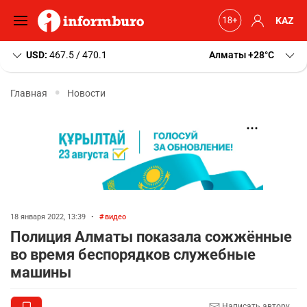
KAZ
USD:
467.5 / 470.1
Алматы
+28
C
Главная
Новости
18 января 2022, 13:39
•
видео
Полиция Алматы показала сожжённые
во время беспорядков служебные
машины
Написать автору