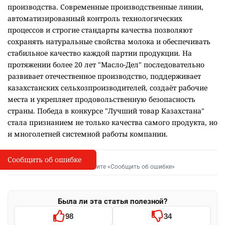
производства. Современные производственные линии,
автоматизированный контроль технологических
процессов и строгие стандарты качества позволяют
сохранять натуральные свойства молока и обеспечивать
стабильное качество каждой партии продукции. На
протяжении более 20 лет "Масло-Дел" последовательно
развивает отечественное производство, поддерживает
казахстанских сельхозпроизводителей, создаёт рабочие
места и укрепляет продовольственную безопасность
страны. Победа в конкурсе "Лучший товар Казахстана"
стала признанием не только качества самого продукта, но
и многолетней системной работы компании.
Сообщить об ошибке
Сообщить об опечатке
I
Выделите фрагмент и нажмите «Сообщить об ошибке»
Была ли эта статья полезной?
98
34