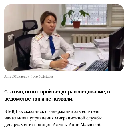
2388
3
50
🇫🇷 Клуб ПСЖ объявил об открытии своей
10
футбольной академии в Астане
2572
2
38
Алия Макаева / Фото Polisia.kz
Статью, по которой ведут расследование, в
ведомстве так и не назвали.
В МВД высказались о задержании заместителя
начальника управления миграционной службы
департамента полиции Астаны Алии Макаевой.