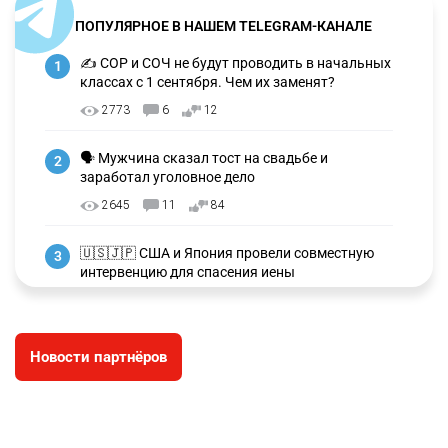
ПОПУЛЯРНОЕ В НАШЕМ TELEGRAM-КАНАЛЕ
✍️ СОР и СОЧ не будут проводить в начальных
1
классах с 1 сентября. Чем их заменят?
2773
6
12
🗣 Мужчина сказал тост на свадьбе и
2
заработал уголовное дело
2645
11
84
🇺🇸🇯🇵 США и Япония провели совместную
3
интервенцию для спасения иены
2666
1
16
💬 Димаш Кудайберген ответил на критику
4
Новости партнёров
нового клипа
2692
6
77
❌ США готовят закон об экстренном
5