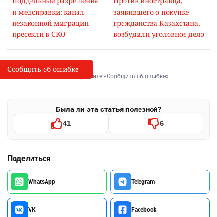
Поддельные разрешения
Против иностранца,
и медсправки: канал
заявившего о покупке
незаконной миграции
гражданства Казахстана,
пресекли в СКО
возбудили уголовное дело
Сообщить об ошибке
Сообщить об опечатке
I
Выделите фрагмент и нажмите «Сообщить об ошибке»
Была ли эта статья полезной?
41
6
Поделиться
WhatsApp
Telegram
VK
Facebook