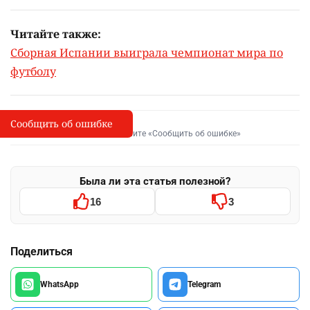
Читайте также:
Сборная Испании выиграла чемпионат мира по
футболу
Сообщить об ошибке
Сообщить об опечатке
I
Выделите фрагмент и нажмите «Сообщить об ошибке»
Была ли эта статья полезной?
16
3
Поделиться
WhatsApp
Telegram