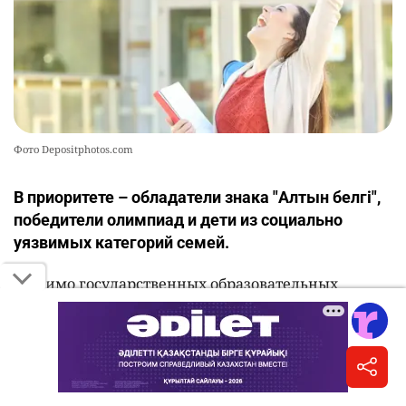
Фото Depositphotos.com
В приоритете – обладатели знака "Алтын белгі",
победители олимпиад и дети из социально
уязвимых категорий семей.
Помимо государственных образовательных
грантов, выделяемых за счет республиканского
бюджета и средств местных исполнительных
органов, высшие учебные заведения Казахстана
предоставляют абитуриентам собственные
образовательные гранты, скидки на оплату