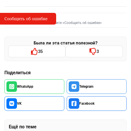
Сообщить об ошибке
Сообщить об опечатке
I
Выделите фрагмент и нажмите «Сообщить об ошибке»
Была ли эта статья полезной?
35
3
Поделиться
WhatsApp
Telegram
VK
Facebook
Ещё по теме