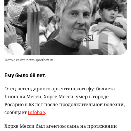
Жителя Костанайской области осудили за
10
установку Sim-Box
2304
0
25
Фото с сайта news.sportbox.ru
Ему было 68 лет.
Отец легендарного аргентинского футболиста
Лионеля Месси, Хорсе Месси, умер в городе
Росарио в 68 лет после продолжительной болезни,
сообщает
Infobae
.
Хорхе Месси был агентом сына на протяжении