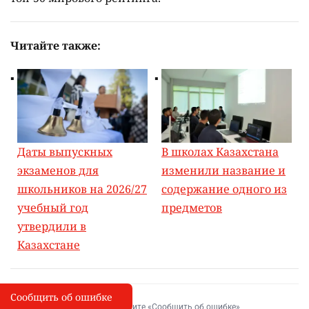
Читайте также:
Даты выпускных
В школах Казахстана
экзаменов для
изменили название и
школьников на 2026/27
содержание одного из
учебный год
предметов
утвердили в
Казахстане
Сообщить об ошибке
Сообщить об опечатке
I
Выделите фрагмент и нажмите «Сообщить об ошибке»