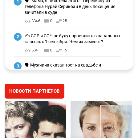
🗣 "Мама, я не хотела этого". Переписку из
1
телефона Нурай Серикбай в день похищения
зачитали в суде
3346
0
25
✍️ СОР и СОЧ не будут проводить в начальных
2
классах с 1 сентября. Чем их заменят?
3341
6
15
🗣 Мужчина сказал тост на свадьбе и
3
заработал уголовное дело
3043
11
88
НОВОСТИ ПАРТНЁРОВ
🐏 Скота больше, а мясо дороже. Почему в
4
Казахстане продолжают расти цены на
баранину и конину
2744
5
18
⚠️ Доброе утро, друзья! Предлагаем обзор
5
главных новостей за 4 августа