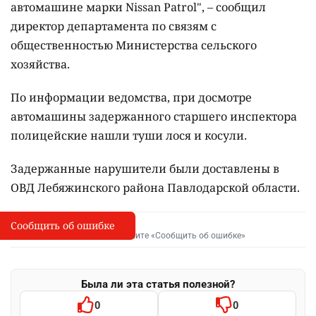
автомашине марки Nissan Patrol", – сообщил
директор департамента по связям с
общественностью Министерства сельского
хозяйства.
По информации ведомства, при досмотре
автомашины задержанного старшего инспектора
полицейские нашли туши лося и косули.
Задержанные нарушители были доставлены в
ОВД Лебяжинского района Павлодарской области.
Сообщить об ошибке
Сообщить об опечатке
I
Выделите фрагмент и нажмите «Сообщить об ошибке»
Была ли эта статья полезной?
0
0